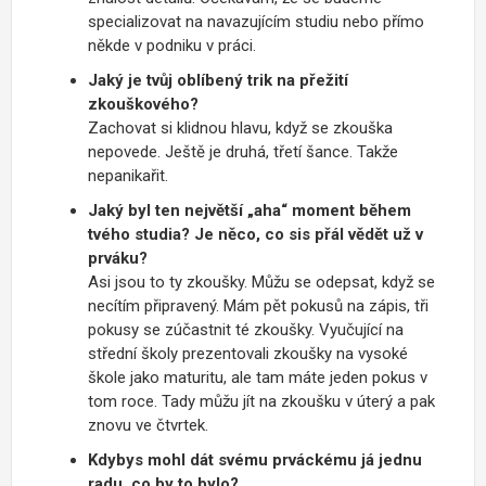
specializovat na navazujícím studiu nebo přímo
někde v podniku v práci.
Jaký je tvůj oblíbený trik na přežití
zkouškového?
Zachovat si klidnou hlavu, když se zkouška
nepovede. Ještě je druhá, třetí šance. Takže
nepanikařit.
Jaký byl ten největší „aha“ moment během
tvého studia? Je něco, co sis přál vědět už v
prváku?
Asi jsou to ty zkoušky. Můžu se odepsat, když se
necítím připravený. Mám pět pokusů na zápis, tři
pokusy se zúčastnit té zkoušky. Vyučující na
střední školy prezentovali zkoušky na vysoké
škole jako maturitu, ale tam máte jeden pokus v
tom roce. Tady můžu jít na zkoušku v úterý a pak
znovu ve čtvrtek.
Kdybys mohl dát svému prváckému já jednu
radu, co by to bylo?