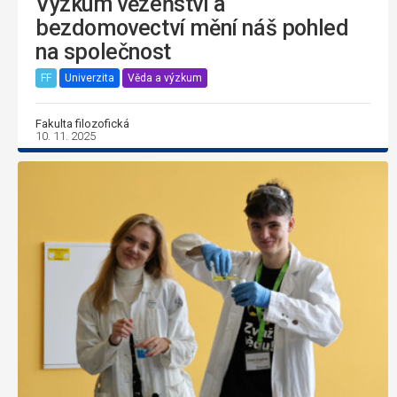
Výzkum vězeňství a
bezdomovectví mění náš pohled
na společnost
FF
Univerzita
Věda a výzkum
Fakulta filozofická
10. 11. 2025