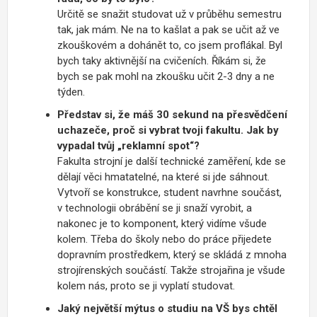
Určitě se snažit studovat už v průběhu semestru
tak, jak mám. Ne na to kašlat a pak se učit až ve
zkouškovém a dohánět to, co jsem proflákal. Byl
bych taky aktivnější na cvičeních. Říkám si, že
bych se pak mohl na zkoušku učit 2-3 dny a ne
týden.
Představ si, že máš 30 sekund na přesvědčení
uchazeče, proč si vybrat tvoji fakultu. Jak by
vypadal tvůj „reklamní spot“?
Fakulta strojní je další technické zaměření, kde se
dělají věci hmatatelné, na které si jde sáhnout.
Vytvoří se konstrukce, student navrhne součást,
v technologii obrábění se ji snaží vyrobit, a
nakonec je to komponent, který vidíme všude
kolem. Třeba do školy nebo do práce přijedete
dopravním prostředkem, který se skládá z mnoha
strojírenských součástí. Takže strojařina je všude
kolem nás, proto se ji vyplatí studovat.
Jaký největší mýtus o studiu na VŠ bys chtěl