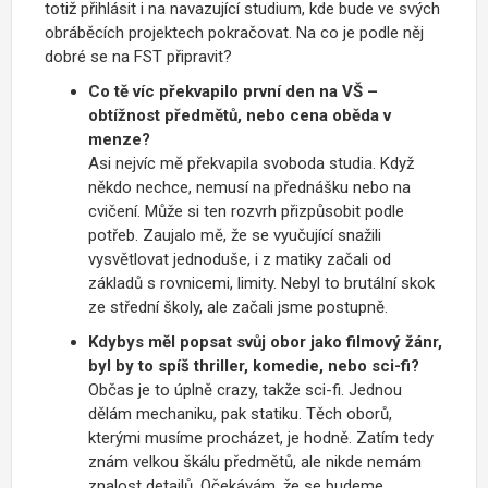
totiž přihlásit i na navazující studium, kde bude ve svých
obráběcích projektech pokračovat. Na co je podle něj
dobré se na FST připravit?
Co tě víc překvapilo první den na VŠ –
obtížnost předmětů, nebo cena oběda v
menze?
Asi nejvíc mě překvapila svoboda studia. Když
někdo nechce, nemusí na přednášku nebo na
cvičení. Může si ten rozvrh přizpůsobit podle
potřeb. Zaujalo mě, že se vyučující snažili
vysvětlovat jednoduše, i z matiky začali od
základů s rovnicemi, limity. Nebyl to brutální skok
ze střední školy, ale začali jsme postupně.
Kdybys měl popsat svůj obor jako filmový žánr,
byl by to spíš thriller, komedie, nebo sci-fi?
Občas je to úplně crazy, takže sci-fi. Jednou
dělám mechaniku, pak statiku. Těch oborů,
kterými musíme procházet, je hodně. Zatím tedy
znám velkou škálu předmětů, ale nikde nemám
znalost detailů. Očekávám, že se budeme