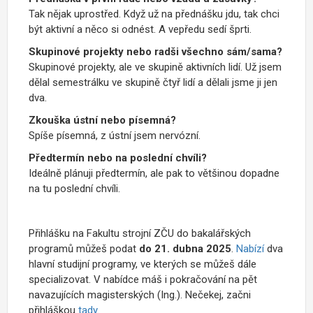
Tak nějak uprostřed. Když už na přednášku jdu, tak chci
být aktivní a něco si odnést. A vepředu sedí šprti.
Skupinové projekty nebo radši všechno sám/sama?
Skupinové projekty, ale ve skupině aktivních lidí. Už jsem
dělal semestrálku ve skupině čtyř lidí a dělali jsme ji jen
dva.
Zkouška ústní nebo písemná?
Spíše písemná, z ústní jsem nervózní.
Předtermín nebo na poslední chvíli?
Ideálně plánuji předtermín, ale pak to většinou dopadne
na tu poslední chvíli.
Přihlášku na Fakultu strojní ZČU do bakalářských
programů můžeš podat
do 21. dubna 2025
.
Nabízí
dva
hlavní studijní programy, ve kterých se můžeš dále
specializovat. V nabídce máš i pokračování na pět
navazujících magisterských (Ing.). Nečekej, začni
přihláškou
tady
.