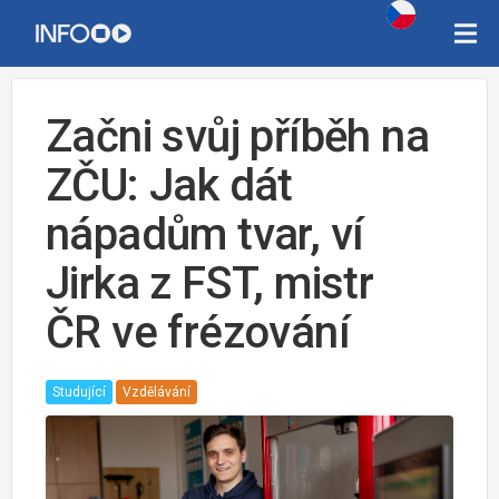
Začni svůj příběh na
ZČU: Jak dát
nápadům tvar, ví
Jirka z FST, mistr
ČR ve frézování
Studující
Vzdělávání