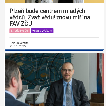
Plzeň bude centrem mladých
vědců. Zvaž vědu! znovu míří na
FAV ZČU
Středoškoláci
Věda a výzkum
Celouniverzitní
21. 11. 2025