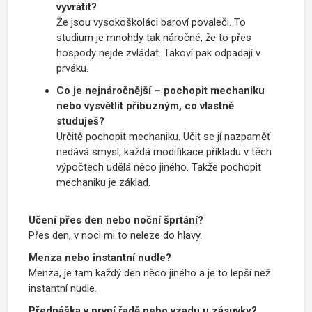
vyvrátit?
Že jsou vysokoškoláci baroví povaleči. To
studium je mnohdy tak náročné, že to přes
hospody nejde zvládat. Takoví pak odpadají v
prváku.
Co je nejnáročnější – pochopit mechaniku
nebo vysvětlit příbuzným, co vlastně
studuješ?
Určitě pochopit mechaniku. Učit se jí nazpaměť
nedává smysl, každá modifikace příkladu v těch
výpočtech udělá něco jiného. Takže pochopit
mechaniku je základ.
Učení přes den nebo noční šprtání?
Přes den, v noci mi to neleze do hlavy.
Menza nebo instantní nudle?
Menza, je tam každý den něco jiného a je to lepší než
instantní nudle.
Přednáška v první řadě nebo vzadu u zásuvky?