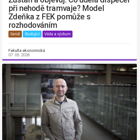
při nehodě tramvaje? Model
Zdeňka z FEK pomůže s
rozhodováním
Seriál
Studující
Věda a výzkum
Fakulta ekonomická
07. 05. 2026