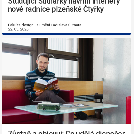
Studující Sutnarky navrhli interiéry
nové radnice plzeňské Čtyřky
Fakulta designu a umění Ladislava Sutnara
22. 05. 2026
Zůstaň a objevuj: Co udělá dispečer