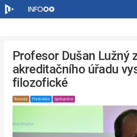
Profesor Dušan Lužný 
akreditačního úřadu vys
filozofické
Beseda
Přednáška
Spolupráce