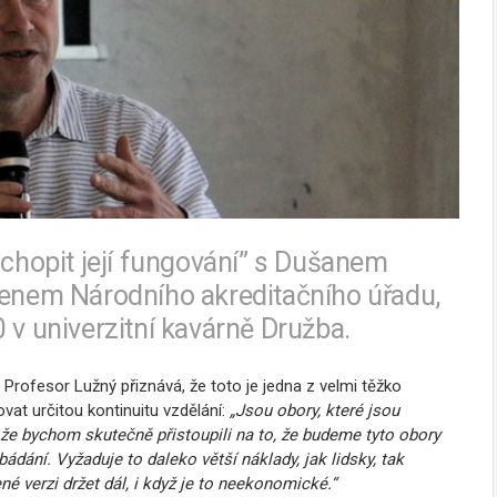
ochopit její fungování” s Dušanem
členem Národního akreditačního úřadu,
 v univerzitní kavárně Družba.
 Profesor Lužný přiznává, že toto je jedna z velmi těžko
ovat určitou kontinuitu vzdělání:
„Jsou obory, které jsou
že bychom skutečně přistoupili na to, že budeme tyto obory
bádání. Vyžaduje to daleko větší náklady, jak lidsky, tak
né verzi držet dál, i když je to neekonomické.“