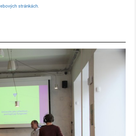
ebových stránkách
.