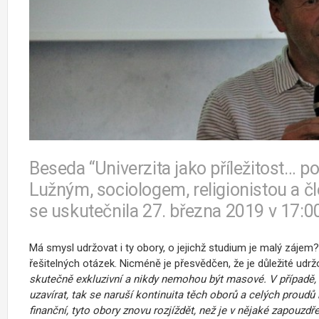
Beseda “Univerzita jako příležitost… p
Lužným, sociologem, religionistou a 
se uskutečnila 27. března 2019 v 17:00
Má smysl udržovat i ty obory, o jejichž studium je malý zájem?
řešitelných otázek. Nicméně je přesvědčen, že je důležité udrž
skutečně exkluzivní a nikdy nemohou být masové. V případě, 
uzavírat, tak se naruší kontinuita těch oborů a celých proudů 
finanční, tyto obory znovu rozjíždět, než je v nějaké zapouzdře