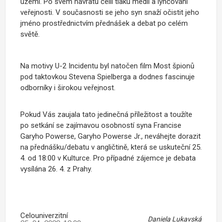
území. Po svém návratu čelil tlaku médií a lynčování
veřejnosti. V současnosti se jeho syn snaží očistit jeho
jméno prostřednictvím přednášek a debat po celém
světě.
Na motivy U-2 Incidentu byl natočen film Most špionů
pod taktovkou Stevena Spielberga a dodnes fascinuje
odborníky i širokou veřejnost.
Pokud Vás zaujala tato jedinečná příležitost a toužíte
po setkání se zajímavou osobností syna Francise
Garyho Powerse, Garyho Powerse Jr., neváhejte dorazit
na přednášku/debatu v angličtině, která se uskuteční 25.
4. od 18:00 v Kulturce. Pro případné zájemce je debata
vysílána 26. 4. z Prahy.
Celouniverzitní
Daniela Lukavská