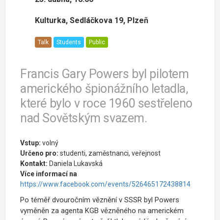
Kulturka, Sedláčkova 19, Plzeň
Talk
Students
Public
Francis Gary Powers byl pilotem
amerického špionážního letadla,
které bylo v roce 1960 sestřeleno
nad Sovětským svazem.
Vstup:
volný
Určeno pro:
studenti, zaměstnanci, veřejnost
Kontakt:
Daniela Lukavská
Více informací na
https://www.facebook.com/events/526465172438814
Po téměř dvouročním věznění v SSSR byl Powers
vyměněn za agenta KGB vězněného na americkém