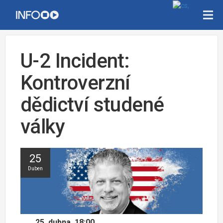
U-2 Incident:
Kontroverzní
dědictví studené
války
25
Duben
25. dubna, 18:00