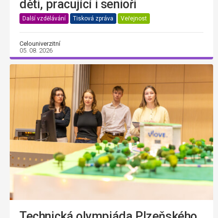
děti, pracující i senioři
Další vzdělávání
Tisková zpráva
Veřejnost
Celouniverzitní
05. 08. 2026
Technická olympiáda Plzeňského