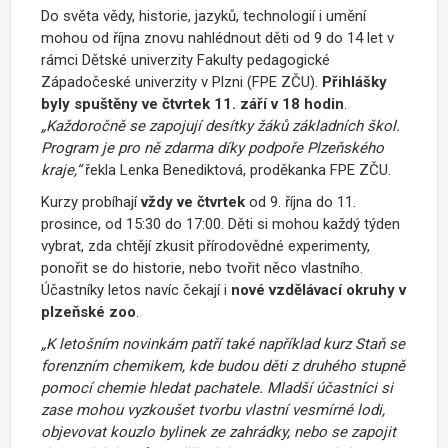
Do světa vědy, historie, jazyků, technologií i umění
mohou od října znovu nahlédnout děti od 9 do 14 let v
rámci Dětské univerzity Fakulty pedagogické
Západočeské univerzity v Plzni (FPE ZČU).
Přihlášky
byly spuštěny ve čtvrtek
11. září v 18 hodin
.
„
Každoročně se zapojují desítky žáků základních škol.
Program je pro ně zdarma díky podpoře Plzeňského
kraje,
“
řekla Lenka Benediktová
, proděkanka FPE ZČU
.
Kurzy probíhají
vždy ve čtvrtek
od 9. října do 11.
prosince, od 15:30 do 17:00. Děti si mohou každý týden
vybrat, zda chtějí zkusit přírodovědné experimenty,
ponořit se do historie, nebo tvořit něco vlastního.
Účastníky l
etos navíc čekají
i
nové vzdělávací okruhy v
plzeňské zoo
.
„
K letošním novinkám patří také například kurz
Staň se
forenzním chemikem
, kde budou děti z druhého stupně
pomocí chemie hledat pachatele. Mladší účastníci si
zase mohou vyzkoušet
tvorbu vlastní vesmírné lodi
,
objevovat
kouzlo bylinek ze zahrádky
, nebo se zapojit