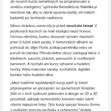
do nových kurzů zaměřených na
programování a
umělou inteligenci
,“
upřesnila Benediktová.
Nabídka je
navržená tak, aby si vybral opravdu každý, od malých
badatelů po technické nadšence.
Silnou stránkou univerzity je právě
množství témat
. V
jazykových kurzech se malí studující naučí hravou
formou němčinu, budou zkoumat význam vlastních
jmen či luštit staré jazyky. V historických dílnách se
pohrouží do dějin Plzně, potkají pamětníka nebo se
ponoří do baroka. Přírodovědné obory zastupují lekce o
trilobitech, savcích, ptácích, pavoucích či rostlinných
barvivech. A nechybí ani kurzy výtvarné a hudební
tvorby, třeba malování naruby, sochařství, digitální
komiks nebo hudební dílna.
„
Mezi tradičně nejžádanější kurzy patří ty, které
připravujeme ve spolupráci se společností
Konplan
.
Děti si v nich vyzkouší plánování a design ve 2D a 3D
prostředí, základy technického kreslení nebo návrh
vlastní nápojové linky. Tyto kurzy spojují hravou formu
s reálnými principy techniky a inženýrství
,“
dodala