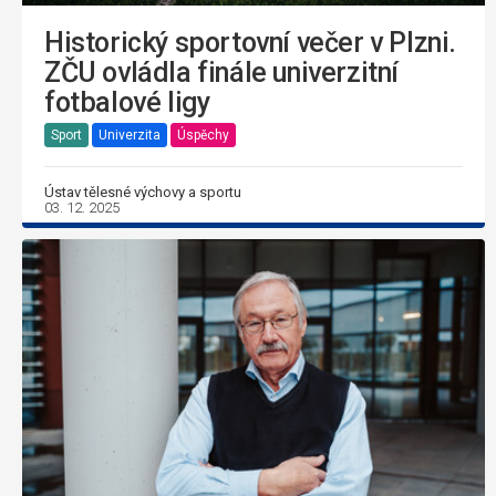
Historický sportovní večer v Plzni.
ZČU ovládla finále univerzitní
fotbalové ligy
Sport
Univerzita
Úspěchy
Ústav tělesné výchovy a sportu
03. 12. 2025