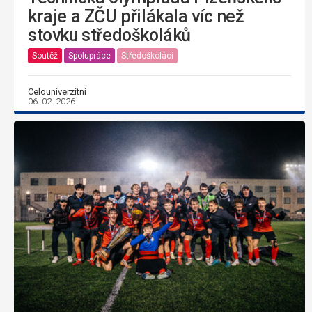
kraje a ZČU přilákala víc než
stovku středoškoláků
Soutěž
Spolupráce
Středoškoláci
Celouniverzitní
06. 02. 2026