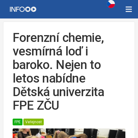
Forenzní chemie,
vesmírná loď i
baroko. Nejen to
letos nabídne
Dětská univerzita
FPE ZČU
FPE
Veřejnost