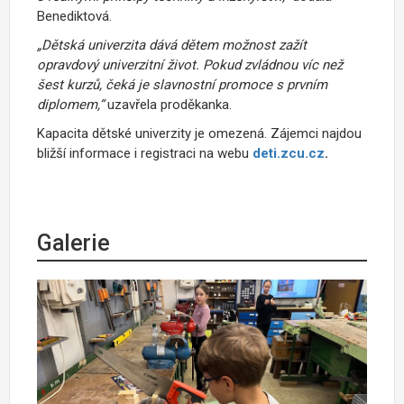
Benediktová.
„
Dětská univerzita dává dětem možnost zažít
opravdový univerzitní život. Pokud zvládnou víc než
šest kurzů, čeká je slavnostní promoce s prvním
diplomem,
“
uzavřela
proděkanka.
Kapacita
dětské univerzity
je omezená.
Zájemci
najdou
bližší informace i registraci
na webu
deti.zcu.cz
.
Galerie