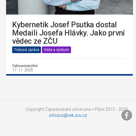
Kybernetik Josef Psutka dostal
Medaili Josefa Hlávky. Jako první
vědec ze ZČU
Tisková zpráva
Věda a výzkum
Celouniverzitní
17. 11. 2025
Copyright Západočeská univerzita v Plzni 2015 - 2026,
infozcu@rek.zcu.cz