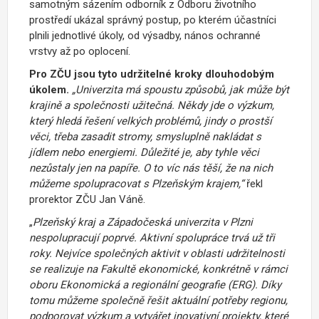
samotným sázením odborník z Odboru životního
prostředí ukázal správný postup, po kterém účastníci
plnili jednotlivé úkoly, od výsadby, nános ochranné
vrstvy až po oplocení.
Pro ZČU jsou tyto udržitelné kroky dlouhodobým
úkolem.
„Univerzita má spoustu způsobů, jak může být
krajině a společnosti užitečná. Někdy jde o výzkum,
který hledá řešení velkých problémů, jindy o prostší
věci, třeba zasadit stromy, smysluplně nakládat s
jídlem nebo energiemi. Důležité je, aby tyhle věci
nezůstaly jen na papíře. O to víc nás těší, že na nich
můžeme spolupracovat s Plzeňským krajem,“
řekl
prorektor ZČU Jan Váně.
„
Plzeňský kraj a Západočeská univerzita v Plzni
nespolupracují poprvé. Aktivní spolupráce trvá už tři
roky. Nejvíce společných aktivit v oblasti udržitelnosti
se realizuje na Fakultě ekonomické, konkrétně v rámci
oboru Ekonomická a regionální geografie (ERG). Díky
tomu můžeme společně řešit aktuální potřeby regionu,
podporovat výzkum a vytvářet inovativní projekty, které