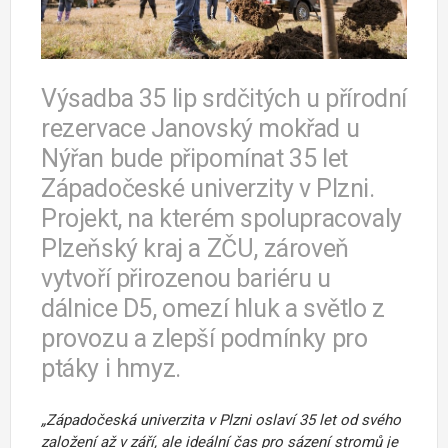
Výsadba 35 lip srdčitých u přírodní
rezervace Janovský mokřad u
Nýřan bude připomínat 35 let
Západočeské univerzity v Plzni.
Projekt, na kterém spolupracovaly
Plzeňský kraj a ZČU, zároveň
vytvoří přirozenou bariéru u
dálnice D5, omezí hluk a světlo z
provozu a zlepší podmínky pro
ptáky i hmyz.
„Západočeská univerzita v Plzni oslaví 35 let od svého
založení až v září, ale ideální čas pro sázení stromů je