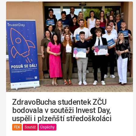
ZdravoBucha studentek ZČU
bodovala v soutěži Invest Day,
uspěli i plzeňští středoškoláci
FEK
Soutěž
Úspěchy