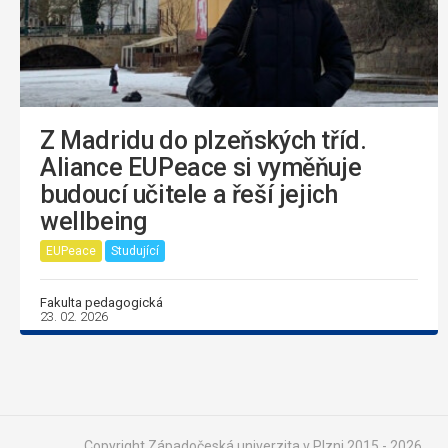
Z Madridu do plzeňských tříd.
Aliance EUPeace si vyměňuje
budoucí učitele a řeší jejich
wellbeing
EUPeace
Studující
Fakulta pedagogická
23. 02. 2026
Copyright Západočeská univerzita v Plzni 2015 - 2026,