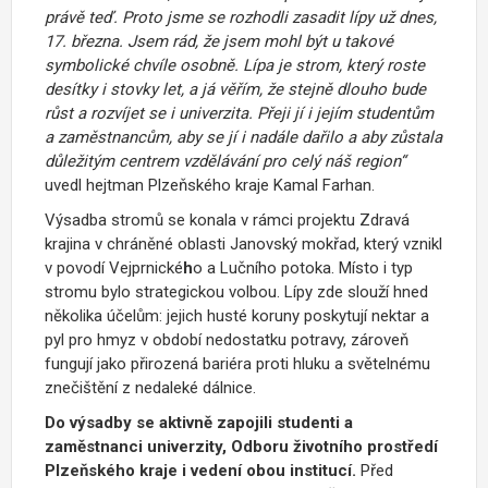
právě teď. Proto jsme se rozhodli zasadit lípy už dnes,
17. března. Jsem rád, že jsem mohl být u takové
symbolické chvíle osobně. Lípa je strom, který roste
desítky i stovky let, a já věřím, že stejně dlouho bude
růst a rozvíjet se i univerzita. Přeji jí i jejím studentům
a zaměstnancům, aby se jí i nadále dařilo a aby zůstala
důležitým centrem vzdělávání pro celý náš region“
uvedl hejtman Plzeňského kraje Kamal Farhan.
Výsadba stromů se konala v rámci projektu Zdravá
krajina v chráněné oblasti Janovský mokřad, který vznikl
v povodí Vejprnické
h
o a Lučního potoka. Místo i typ
stromu bylo strategickou volbou. Lípy zde slouží hned
několika účelům: jejich husté koruny poskytují nektar a
pyl pro hmyz v období nedostatku potravy, zároveň
fungují jako přirozená bariéra proti hluku a světelnému
znečištění z nedaleké dálnice.
Do výsadby se aktivně zapojili studenti a
zaměstnanci univerzity, Odboru životního prostředí
Plzeňského kraje i vedení obou institucí.
Před