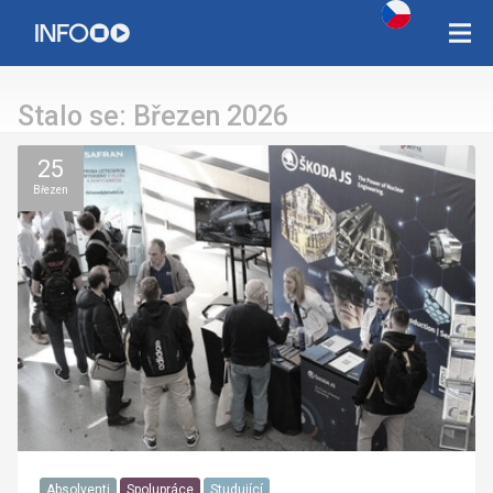
Copyright Západočeská univerzita v Plzni 2015 - 2026,
infozcu@rek.zcu.cz
Stalo se: Březen 2026
25
Březen
Absolventi
Spolupráce
Studující