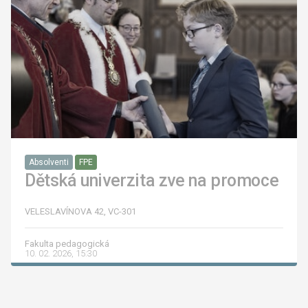
Absolventi
FPE
Dětská univerzita zve na promoce
VELESLAVÍNOVA 42, VC-301
Fakulta pedagogická
10. 02. 2026, 15:30