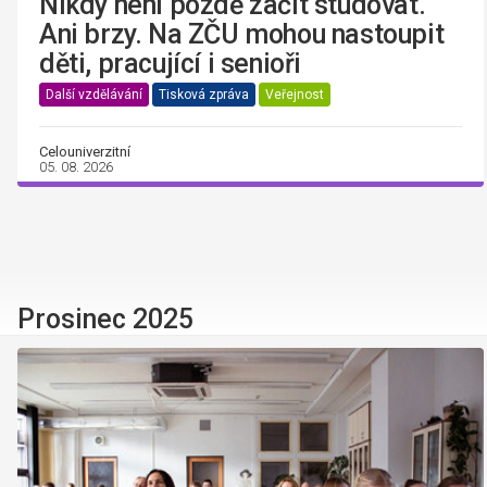
Nikdy není pozdě začít studovat.
Ani brzy. Na ZČU mohou nastoupit
děti, pracující i senioři
Další vzdělávání
Tisková zpráva
Veřejnost
Celouniverzitní
05. 08. 2026
Prosinec 2025