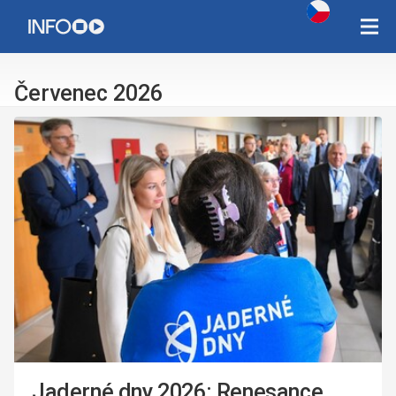
Copyright Západočeská univerzita v Plzni 2015 - 2026,
infozcu@rek.zcu.cz
Červenec 2026
Jaderné dny 2026: Renesance