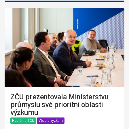
ZČU prezentovala Ministerstvu
průmyslu své prioritní oblasti
výzkumu
Hosté na ZČU
Věda a výzkum