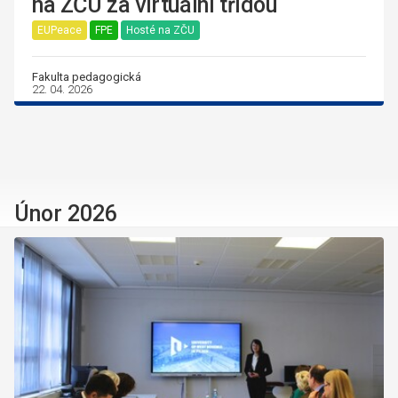
na ZČU za virtuální třídou
EUPeace
FPE
Hosté na ZČU
Fakulta pedagogická
22. 04. 2026
Únor 2026