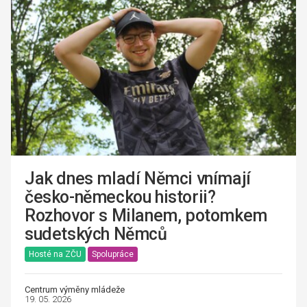
Jak dnes mladí Němci vnímají
česko-německou historii?
Rozhovor s Milanem, potomkem
sudetských Němců
Hosté na ZČU
Spolupráce
Centrum výměny mládeže
19. 05. 2026