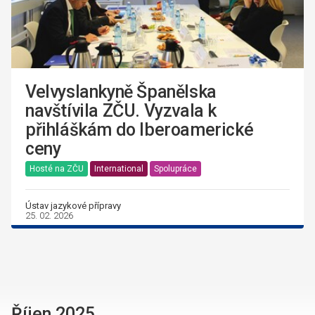
Velvyslankyně Španělska
navštívila ZČU. Vyzvala k
přihláškám do Iberoamerické
ceny
Hosté na ZČU
International
Spolupráce
Ústav jazykové přípravy
25. 02. 2026
Říjen 2025