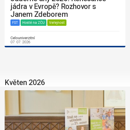
jádra v Evropě? Rozhovor s
Janem Zdeborem
FST
Hosté na ZČU
Veřejnost
Celouniverzitní
07. 07. 2026
Květen 2026