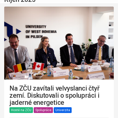
Na ZČU zavítali velvyslanci čtyř
zemí. Diskutovali o spolupráci i
jaderné energetice
Hosté na ZČU
Spolupráce
Univerzita