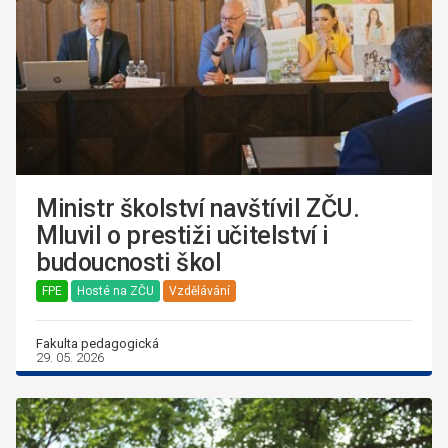
Ministr školství navštívil ZČU.
Mluvil o prestiži učitelství i
budoucnosti škol
FPE
Hosté na ZČU
Vzdělávání
Fakulta pedagogická
29. 05. 2026