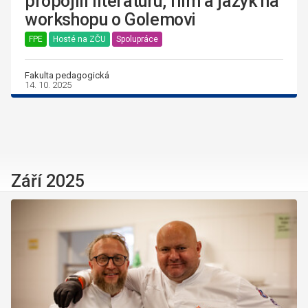
propojili literaturu, film a jazyk na
workshopu o Golemovi
FPE
Hosté na ZČU
Spolupráce
Fakulta pedagogická
14. 10. 2025
Září 2025