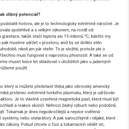
ak slibný potenciál?
v podstatě hotovo, ale je to technologicky extrémně náročné. Je
govala spolehlivě a s velkým výkonem, na rozdíl od
ravitace, takže stačí teplota asi 15 milionů °C, kdežto my
 pak musíme udržet v prostoru, aniž by se dotklo stěn
odobě, nikoli jen pár vteřin. To je složité, protože jde o
í. Všechno musí fungovat s naprostou přesností. A také se od
eme muset tisíce let skladovat v úložištích jako u jaderných
můžeme použít.
r, který si můžete představit třeba jako obrovský americký
vzniká prstenec extrémně horkého plazmatu, který je udržován
ktoru. Je to vlastně uzavřená magnetická past, která musí být
 ochladí a reakce skončí. Nehrozí žádný výbuch nebo podobně,
ít. Tokamak je dnes nejpokročilejší a nejvíce ověřená
vé systémy, nebo stelarátory. A pak samozřejmě i nějaké, které
ikální zákony. Pokud chcete o fúzi a tokamacích vědět víc,