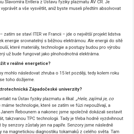
u Slavomíra Entlera z Ústavu fyziky plazmatu AV ČR. Je
vyprávět a vše vysvětlit, aniž byste museli předtím absolvovat
zatím se staví ITER ve Francii – jde o největší projekt lidstva
k energie srovnatelný s běžnou elektrárnou. Ale energii do sítě
ouší, které materiály, technologie a postupy budou pro výrobu
erý už bude fungovat jako plnohodnotná elektrárna.
žít v reálné energetice?
 mohlo následovat zhruba o 15 let později, tedy kolem roku
 se toho dožijeme.
ektrotechnická Západočeské univerzity?
takt na Ústav fyziky plazmatu a říkal:
„Hele, zajímá je, co
e máme technologie, které se zatím ve fúzi nepoužívají, a
gou Janem Řebounem a nakonec jsme společně dokázali sestavit
át, takzvanou TPC technologii. Tady je třeba hodně vyzdvihnout
 by senzory zůstaly jen na papíře. Senzory jsme následně
íky na magnetickou diagnostiku tokamaků z celého světa. Tam