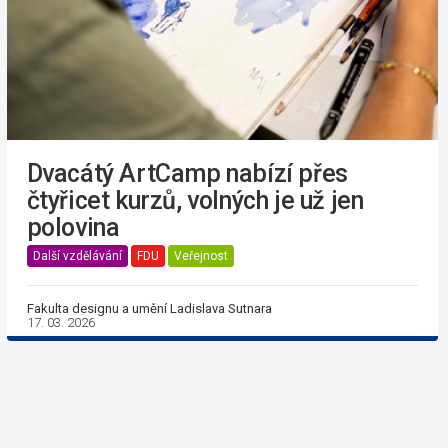
Dvacátý ArtCamp nabízí přes
čtyřicet kurzů, volných je už jen
polovina
Další vzdělávání
FDU
Veřejnost
Fakulta designu a umění Ladislava Sutnara
17. 03. 2026