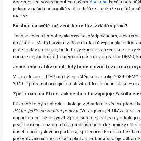
doporučuji si poslechnout na našem
YouTube
kanálu přednášk
jedním z našich odborníků v oblasti fúze a dokáže o ní úžasně 
matfyz.
Existuje na světě zařízení, které fúzi zvládá v praxi?
Těch je dnes už mnoho, ale myslíte, předpokládám, elektrárnu – 
na planetě. Má být prvním zařízením, které vyprodukuje dostate
ještě dodávat nebude, bude to výzkumné zařízení, kde se vyzk
energie nejvhodnější. Po něm má následovat reaktor DEMO, kt
Jsme tedy už blízko cíli, kdy bude možné fúzní reakci vyu
V zásadě ano… ITER má být spuštěn kolem roku 2034. DEMO by
2049. I přes technologickou složitost to ale není daleko – my
Zpět k nám do Plzně. Jak se do toho zapojuje Fakulta el
Původně to byla náhoda – kolega z Akademie věd mi předal kon
děláte, jeďte se za nimi podívat.“
A tak jsem jel. Ukázalo se, ž
napadlo mne, jak je využít. Spojil jsem se ještě s mým kole
první funkční senzor na bázi mědi tištěné na keramický substr
našeho průmyslového partnera, společnost Elceram, bez které
prezentovali na mezinárodní platformě, která spojuje odborn