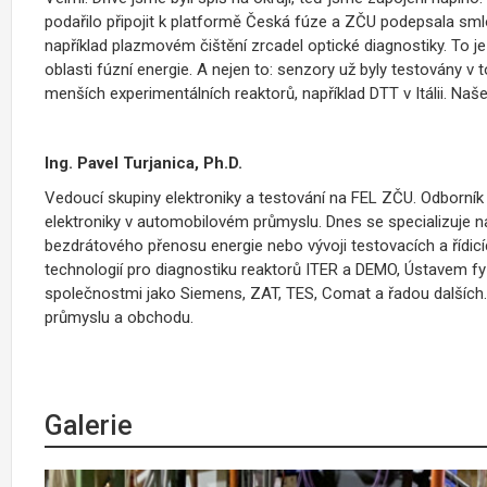
podařilo připojit k platformě Česká fúze a ZČU podepsala sm
například plazmovém čištění zrcadel optické diagnostiky. To j
oblasti fúzní energie. A nejen to: senzory už byly testovány v 
menších experimentálních reaktorů, například DTT v Itálii. N
Ing. Pavel Turjanica, Ph.D.
Vedoucí skupiny elektroniky a testování na FEL ZČU. Odborník 
elektroniky v automobilovém průmyslu. Dnes se specializuje na
bezdrátového přenosu energie nebo vývoji testovacích a řídic
technologií pro diagnostiku reaktorů ITER a DEMO, Ústavem fyz
společnostmi jako Siemens, ZAT, TES, Comat a řadou dalších. J
průmyslu a obchodu.
Galerie