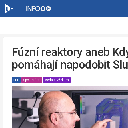
Fúzní reaktory aneb Kdy
pomáhají napodobit Sl
FEL
Spolupráce
Věda a výzkum