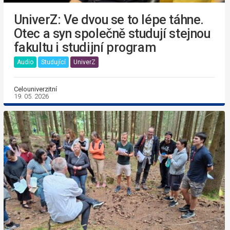
UniverZ: Ve dvou se to lépe táhne.
Otec a syn společně studují stejnou
fakultu i studijní program
Audio
Studující
UniverZ
Celouniverzitní
19. 05. 2026