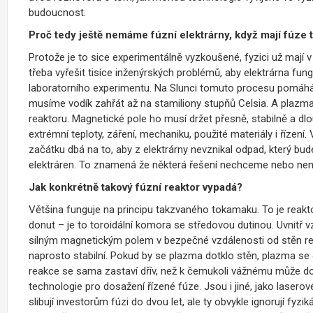
budoucnost.
Proč tedy ještě nemáme fúzní elektrárny, když mají fúze t
Protože je to sice experimentálně vyzkoušené, fyzici už mají 
třeba vyřešit tisíce inženýrských problémů, aby elektrárna fun
laboratorního experimentu. Na Slunci tomuto procesu pomáhá g
musíme vodík zahřát až na stamiliony stupňů Celsia. A plazma
reaktoru. Magnetické pole ho musí držet přesně, stabilně a dlouh
extrémní teploty, záření, mechaniku, použité materiály i řízen
začátku dbá na to, aby z elektrárny nevznikal odpad, který bud
elektráren. To znamená že některá řešení nechceme nebo ne
Jak konkrétně takový fúzní reaktor vypadá?
Většina funguje na principu takzvaného tokamaku. To je reakto
donut – je to toroidální komora se středovou dutinou. Uvnitř 
silným magnetickým polem v bezpečné vzdálenosti od stěn rea
naprosto stabilní. Pokud by se plazma dotklo stěn, plazma se
reakce se sama zastaví dřív, než k čemukoli vážnému může doj
technologie pro dosažení řízené fúze. Jsou i jiné, jako lasero
slibují investorům fúzi do dvou let, ale ty obvykle ignorují fyz