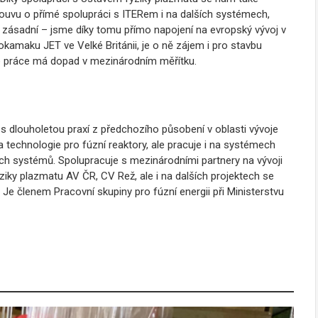
louvu o přímé spolupráci s ITERem i na dalších systémech,
e zásadní – jsme díky tomu přímo napojení na evropský vývoj v
tokamaku JET ve Velké Británii, je o ně zájem i pro stavbu
aše práce má dopad v mezinárodním měřítku.
s dlouholetou praxí z předchozího působení v oblasti vývoje
 technologie pro fúzní reaktory, ale pracuje i na systémech
ích systémů. Spolupracuje s mezinárodními partnery na vývoji
iky plazmatu AV ČR, CV Rež, ale i na dalších projektech se
e členem Pracovní skupiny pro fúzní energii při Ministerstvu