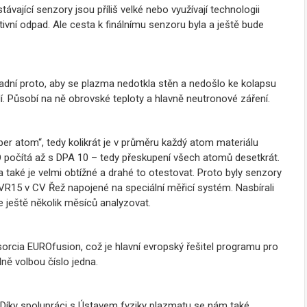
vající senzory jsou příliš velké nebo využívají technologii
ktivní odpad. Ale cesta k finálnímu senzoru byla a ještě bude
adní proto, aby se plazma nedotkla stěn a nedošlo ke kolapsu
í. Působí na ně obrovské teploty a hlavně neutronové záření.
er atom“, tedy kolikrát je v průměru každý atom materiálu
O počítá až s DPA 10 – tedy přeskupení všech atomů desetkrát.
 také je velmi obtížné a drahé to otestovat. Proto byly senzory
VR15 v CV Řež napojené na speciální měřicí systém. Nasbírali
 ještě několik měsíců analyzovat.
orcia EUROfusion, což je hlavní evropský řešitel programu pro
ně volbou číslo jedna.
o. Díky spolupráci s Ústavem fyziky plazmatu se nám také