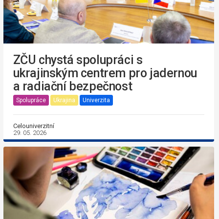
ZČU chystá spolupráci s
ukrajinským centrem pro jadernou
a radiační bezpečnost
Spolupráce
Ukrajina
Univerzita
Celouniverzitní
29. 05. 2026