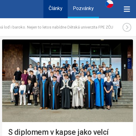
Články
Pozvánky
á loď i baroko. Nejen to letos nabídne Dětská univerzita FPE ZČU
S diplomem v kapse jako velcí