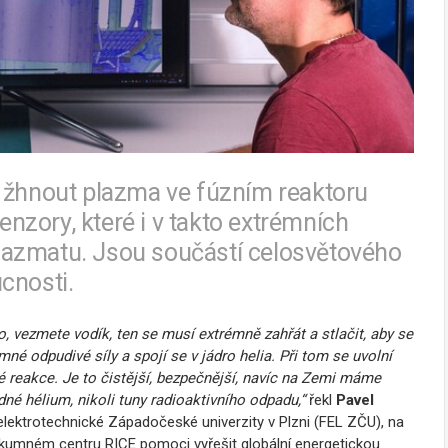
e žhnout plazma ve fúzním reaktoru
senzory, které i v takto extrémních
lazmatu. Jsou součástí celosvětového
cnosti.
, vezmete vodík, ten se musí extrémně zahřát a stlačit, aby se
mné odpudivé síly a spojí se v jádro helia. Při tom se uvolní
 reakce. Je to čistější, bezpečnější, navíc na Zemi máme
é hélium, nikoli tuny radioaktivního odpadu,“
řekl
Pavel
 elektrotechnické Západočeské univerzity v Plzni (FEL ZČU), na
zkumném centru RICE pomoci vyřešit globální energetickou