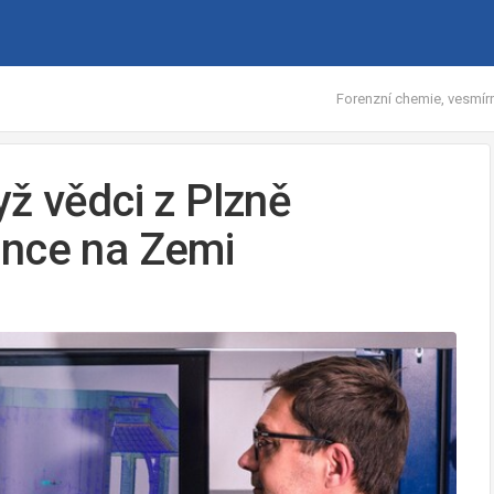
Forenzní chemie, vesmírn
ž vědci z Plzně
unce na Zemi