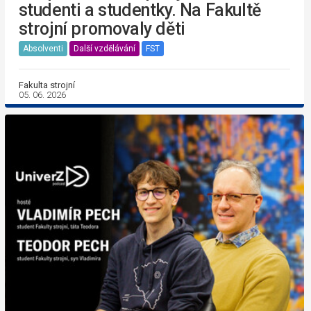
studenti a studentky. Na Fakultě
strojní promovaly děti
Absolventi
Další vzdělávání
FST
Fakulta strojní
05. 06. 2026