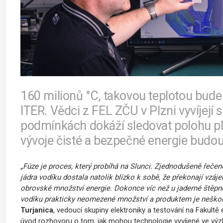
160 milionů °C, takovou teplotou bud
ITER. Vědci z FEL ZČU v Plzni vyvíjejí 
podmínkách dokáží sledovat polohu p
vývoje čisté a bezpečné energie budou
„Fúze je proces, který probíhá na Slunci. Zjednodušeně řečeno
jádra vodíku dostala natolik blízko k sobě, že překonají vzáje
obrovské množství energie. Dokonce víc než u jaderné štěpné
vodíku prakticky neomezené množství a produktem je neškodn
Turjanica
, vedoucí skupiny elektroniky a testování na Fakultě
úvod rozhovoru o tom, jak mohou technologie vyvíjené ve vý