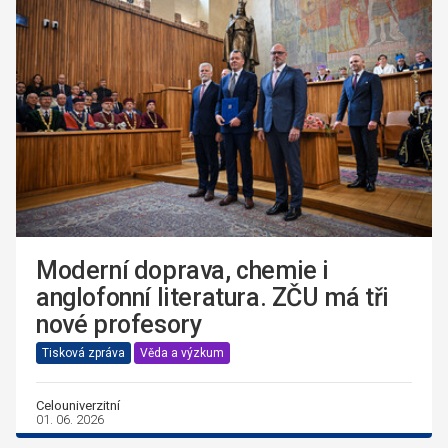
Moderní doprava, chemie i
anglofonní literatura. ZČU má tři
nové profesory
Tisková zpráva
Věda a výzkum
Celouniverzitní
01. 06. 2026