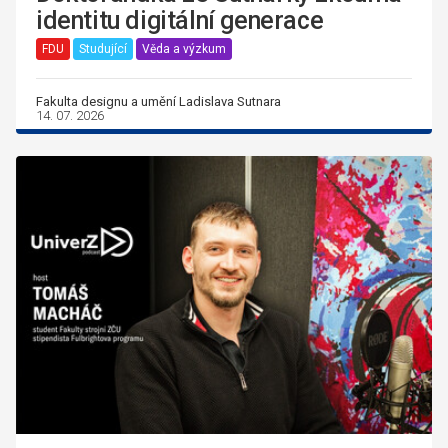
identitu digitální generace
FDU
Studující
Věda a výzkum
Fakulta designu a umění Ladislava Sutnara
14. 07. 2026