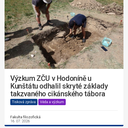
Výzkum ZČU v Hodoníně u
Kunštátu odhalil skryté základy
takzvaného cikánského tábora
Tisková zpráva
Věda a výzkum
Fakulta filozofická
16. 07. 2026