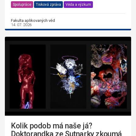
Spolupráce
Tisková zpráva
Věda a výzkum
Fakulta aplikovaných věd
14. 07. 2026
Kolik podob má naše já?
Doktorandka ze Sutnarky zkoumá