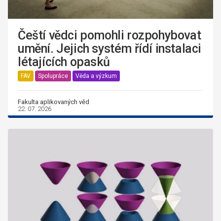
Čeští vědci pomohli rozpohybovat
umění. Jejich systém řídí instalaci
létajících opasků
FAV
Spolupráce
Věda a výzkum
Fakulta aplikovaných věd
22. 07. 2026