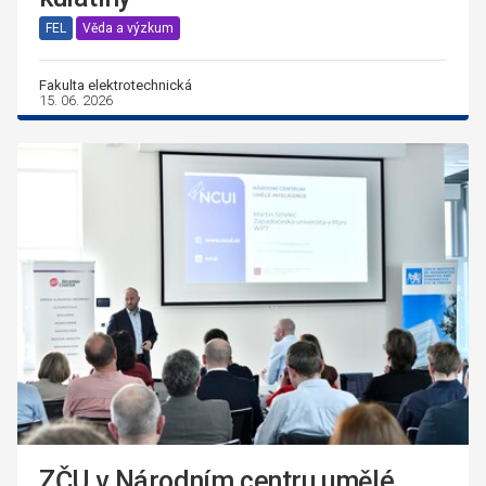
FEL
Věda a výzkum
Fakulta elektrotechnická
15. 06. 2026
ZČU v Národním centru umělé