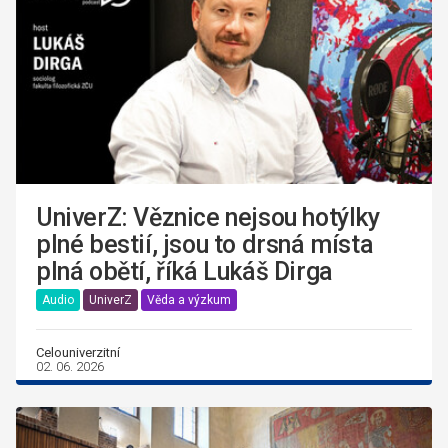
UniverZ: Věznice nejsou hotýlky
plné bestií, jsou to drsná místa
plná obětí, říká Lukáš Dirga
Audio
UniverZ
Věda a výzkum
Celouniverzitní
02. 06. 2026