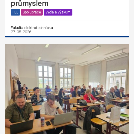
průmyslem
FEL
Spolupráce
Věda a výzkum
Fakulta elektrotechnická
27. 05. 2026