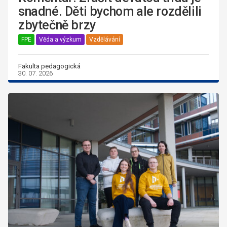
snadné. Děti bychom ale rozdělili
zbytečně brzy
FPE
Věda a výzkum
Vzdělávání
Fakulta pedagogická
30. 07. 2026