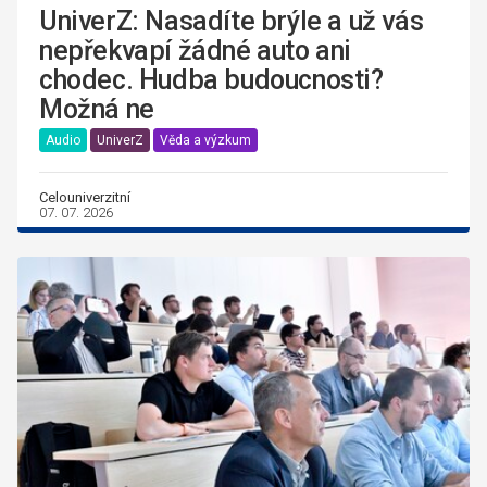
UniverZ: Nasadíte brýle a už vás
nepřekvapí žádné auto ani
chodec. Hudba budoucnosti?
Možná ne
Audio
UniverZ
Věda a výzkum
Celouniverzitní
07. 07. 2026