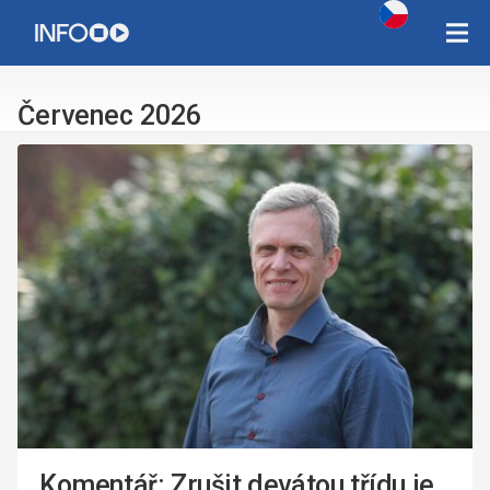
Copyright Západočeská univerzita v Plzni 2015 - 2026,
infozcu@rek.zcu.cz
Červenec 2026
Komentář: Zrušit devátou třídu je