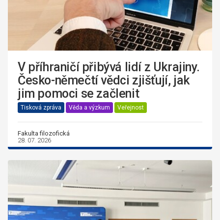
V příhraničí přibývá lidí z Ukrajiny.
Česko-němečtí vědci zjišťují, jak
jim pomoci se začlenit
Tisková zpráva
Věda a výzkum
Veřejnost
Fakulta filozofická
28. 07. 2026