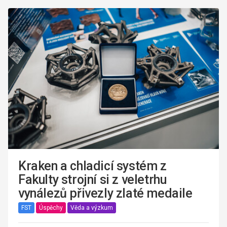
Kraken a chladicí systém z
Fakulty strojní si z veletrhu
vynálezů přivezly zlaté medaile
FST
Úspěchy
Věda a výzkum