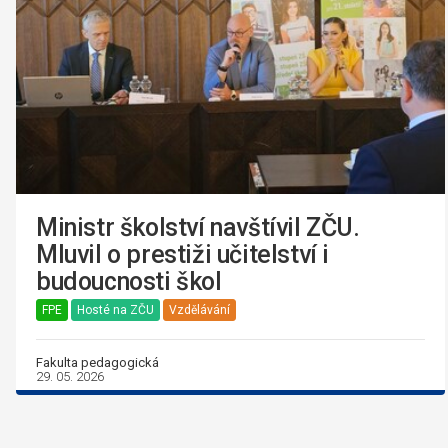
Ministr školství navštívil ZČU.
Mluvil o prestiži učitelství i
budoucnosti škol
FPE
Hosté na ZČU
Vzdělávání
Fakulta pedagogická
29. 05. 2026