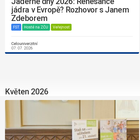
Jaderné dny 2026: Renesance
jádra v Evropě? Rozhovor s Janem
Zdeborem
FST
Hosté na ZČU
Veřejnost
Celouniverzitní
07. 07. 2026
Květen 2026