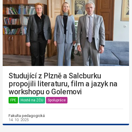
Studující z Plzně a Salcburku
propojili literaturu, film a jazyk na
workshopu o Golemovi
FPE
Hosté na ZČU
Spolupráce
Fakulta pedagogická
14. 10. 2025