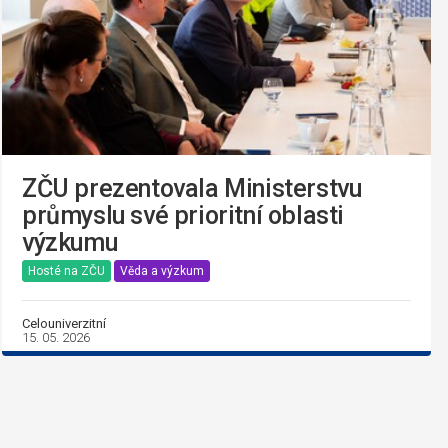
ZČU prezentovala Ministerstvu
průmyslu své prioritní oblasti
výzkumu
Hosté na ZČU
Věda a výzkum
Celouniverzitní
15. 05. 2026