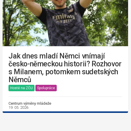
Jak dnes mladí Němci vnímají
česko-německou historii? Rozhovor
s Milanem, potomkem sudetských
Němců
Hosté na ZČU
Spolupráce
Centrum výměny mládeže
19. 05. 2026