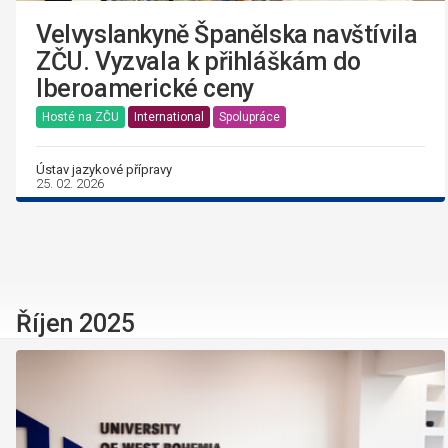
Velvyslankyně Španělska navštívila
ZČU. Vyzvala k přihláškám do
Iberoamerické ceny
Hosté na ZČU
International
Spolupráce
Ústav jazykové přípravy
25. 02. 2026
Říjen 2025