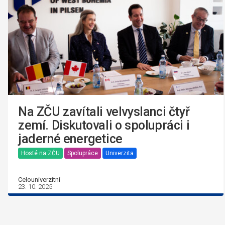
Na ZČU zavítali velvyslanci čtyř
zemí. Diskutovali o spolupráci i
jaderné energetice
Hosté na ZČU
Spolupráce
Univerzita
Celouniverzitní
23. 10. 2025