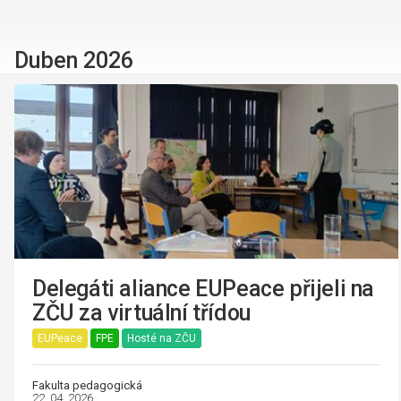
Duben 2026
Delegáti aliance EUPeace přijeli na
ZČU za virtuální třídou
EUPeace
FPE
Hosté na ZČU
Fakulta pedagogická
22. 04. 2026