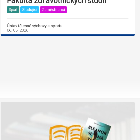
Fakulta zdravotnických studií
Sport
Studující
Zaměstnanci
Ústav tělesné výchovy a sportu
06. 05. 2026