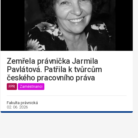
Zemřela právnička Jarmila
Pavlátová. Patřila k tvůrcům
českého pracovního práva
FPR
Zaměstnanci
Fakulta právnická
02. 06. 2026