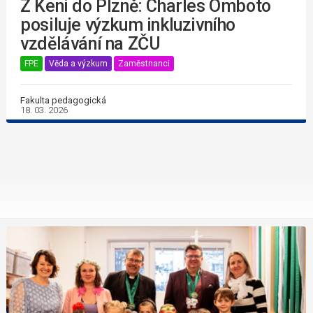
Z Keni do Plzně: Charles Omboto
posiluje výzkum inkluzivního
vzdělávání na ZČU
FPE
Věda a výzkum
Zaměstnanci
Fakulta pedagogická
18. 03. 2026