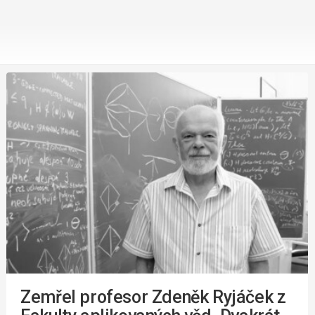
Zemřel profesor Zdeněk Ryjáček z