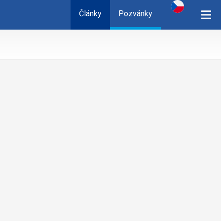
Články
Pozvánky
cz