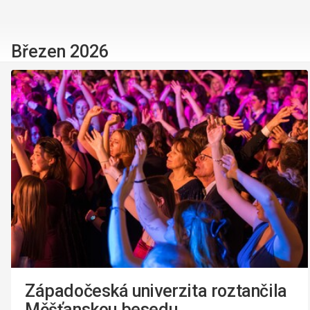
Březen 2026
Západočeská univerzita roztančila
Měšťanskou besedu