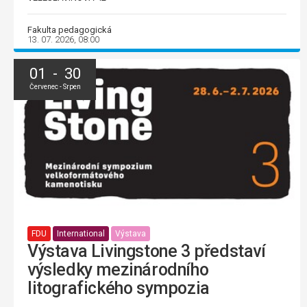
Fakulta pedagogická
13. 07. 2026, 08:00
01 - 30
Červenec - Srpen
FDU
International
Výstava
Výstava Livingstone 3 představí
výsledky mezinárodního
litografického sympozia