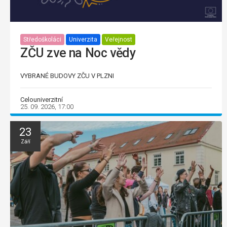
Středoškoláci
Univerzita
Veřejnost
ZČU zve na Noc vědy
VYBRANÉ BUDOVY ZČU V PLZNI
Celouniverzitní
25. 09. 2026, 17:00
23
Září