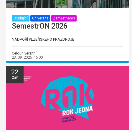
Studující
Univerzita
Zaměstnanci
SemestrON 2026
NÁDVOŘÍ PLZEŇSKÉHO PRAZDROJE
Celouniverzitní
23. 09. 2026, 16:00
22
Září