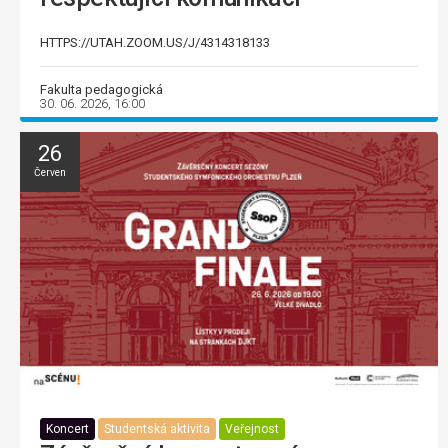
HTTPS://UTAH.ZOOM.US/J/4314318133
Fakulta pedagogická
30. 06. 2026, 16:00
26
Červen
Koncert
Studentská aktivita
Veřejnost