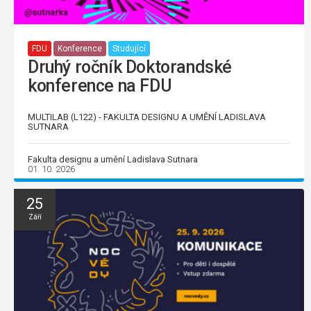
FDU
Konference
Studující
Druhý ročník Doktorandské
konference na FDU
MULTILAB (L122) - FAKULTA DESIGNU A UMĚNÍ LADISLAVA
SUTNARA
Fakulta designu a umění Ladislava Sutnara
01. 10. 2026
25
Září