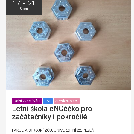
17 - 21
Srpen
Další vzdělávání
FST
Středoškoláci
Letní škola eNCéčko pro
začátečníky i pokročilé
FAKULTA STROJNÍ ZČU, UNIVERZITNÍ 22, PLZEŇ