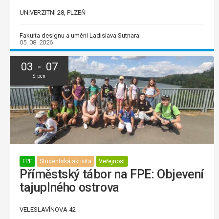
UNIVERZITNÍ 28, PLZEŇ
Fakulta designu a umění Ladislava Sutnara
05. 08. 2026
03 - 07
Srpen
FPE
Studentská aktivita
Veřejnost
Příměstský tábor na FPE: Objevení
tajuplného ostrova
VELESLAVÍNOVA 42