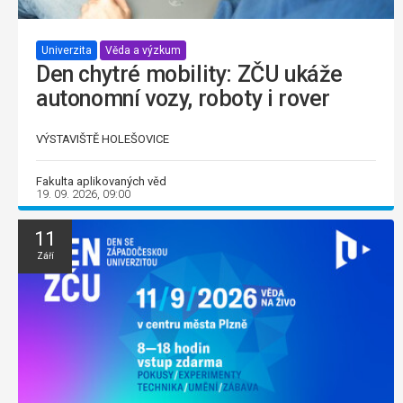
Univerzita
Věda a výzkum
Den chytré mobility: ZČU ukáže
autonomní vozy, roboty i rover
VÝSTAVIŠTĚ HOLEŠOVICE
Fakulta aplikovaných věd
19. 09. 2026, 09:00
11
Září