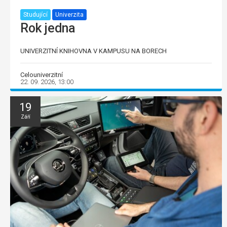
Studující
Univerzita
Rok jedna
UNIVERZITNÍ KNIHOVNA V KAMPUSU NA BORECH
Celouniverzitní
22. 09. 2026, 13:00
19
Září