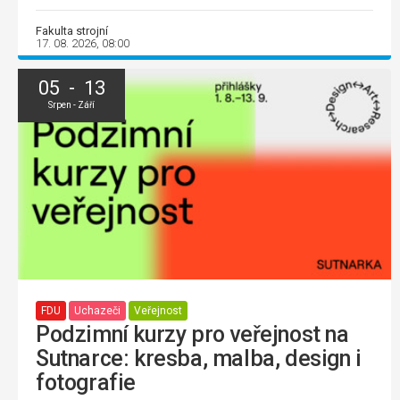
Fakulta strojní
17. 08. 2026, 08:00
05 - 13
Srpen - Září
FDU
Uchazeči
Veřejnost
Podzimní kurzy pro veřejnost na
Sutnarce: kresba, malba, design i
fotografie