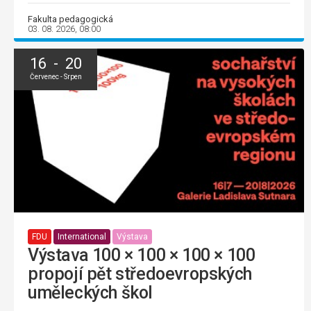
Fakulta pedagogická
03. 08. 2026, 08:00
16 - 20
Červenec - Srpen
FDU
International
Výstava
Výstava 100 × 100 × 100 × 100
propojí pět středoevropských
uměleckých škol