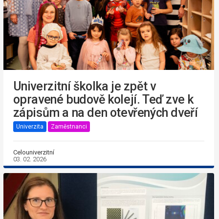
Univerzitní školka je zpět v
opravené budově kolejí. Teď zve k
zápisům a na den otevřených dveří
Univerzita
Zaměstnanci
Celouniverzitní
03. 02. 2026