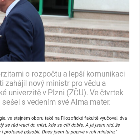
rzitami o rozpočtu a lepší komunikaci
zahájil nový ministr pro vědu a
univerzitě v Plzni (ZČU). Ve čtvrtek
i sešel s vedením své Alma mater.
e, ve stejném oboru také na Filozofické fakultě vyučoval, dva
ý se rád vrací do míst, kde se cítí dobře. A já jsem rád, že
i profesně působil. Dnes jsem tu poprvé v roli ministra,“