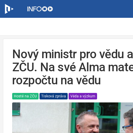
Nový ministr pro vědu a
ZČU. Na své Alma mater
rozpočtu na vědu
Hosté na ZČU
Tisková zpráva
Věda a výzkum