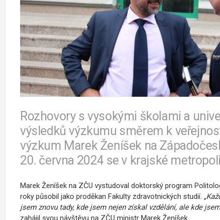
Rozhovory s vysokými školami a unive
výsledků výzkumu směrem k veřejnosti 
výzkum Marek Ženíšek na Západočeské 
20. června 2024 se v krajské metropol
Marek Ženíšek na ZČU vystudoval doktorský program Politologi
roky působil jako proděkan Fakulty zdravotnických studií.
„Každ
jsem znovu tady, kde jsem nejen získal vzdělání, ale kde jsem 
zahájil svou návštěvu na ZČU ministr Marek Ženíšek.