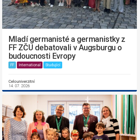
Mladí germanisté a germanistky z
FF ZČU debatovali v Augsburgu o
budoucnosti Evropy
FF
International
Studující
Celouniverzitní
14. 07. 2026