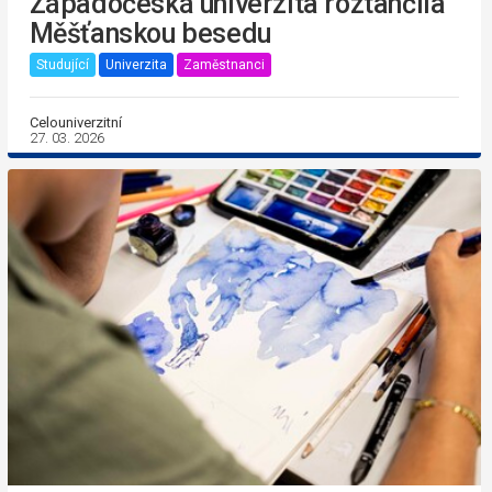
Západočeská univerzita roztančila
Měšťanskou besedu
Studující
Univerzita
Zaměstnanci
Celouniverzitní
27. 03. 2026