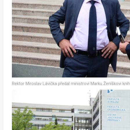
Rektor Miroslav Lávička předal ministrovi Marku Ženíškovi kn