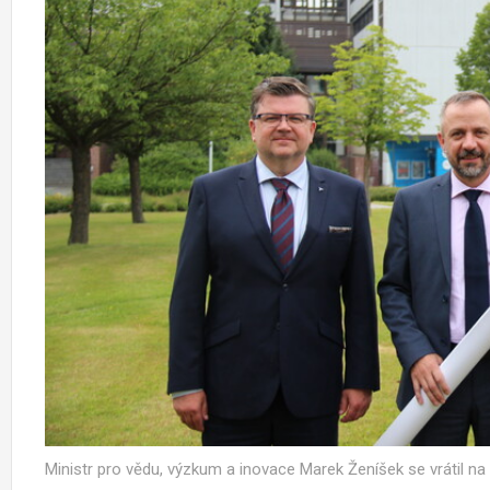
Ministr pro vědu, výzkum a inovace Marek Ženíšek se vrátil na s