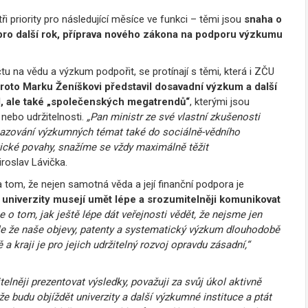
i priority pro následující měsíce ve funkci – těmi jsou
snaha o
pro další rok, příprava nového zákona na podporu výzkumu
tu na vědu a výzkum podpořit, se protínají s těmi, která i ZČU
proto Marku Ženíškovi představil dosavadní výzkum a další
AI, ale také „společenských megatrendů“
, kterými jsou
nebo udržitelnosti.
„Pan ministr ze své vlastní zkušenosti
asazování výzkumných témat také do sociálně-vědního
ické povahy, snažíme se vždy maximálně těžit
iroslav Lávička.
om, že nejen samotná věda a její finanční podpora je
e
univerzity musejí umět lépe a srozumitelněji komunikovat
 o tom, jak ještě lépe dát veřejnosti vědět, že nejsme jen
ale že naše objevy, patenty a systematický výzkum dlouhodobě
kraji je pro jejich udržitelný rozvoj opravdu zásadní,“
telněji prezentovat výsledky, považuji za svůj úkol aktivně
že budu objíždět univerzity a další výzkumné instituce a ptát