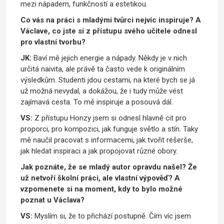
mezi nápadem, funkčností a estetikou.
Co vás na práci s mladými tvůrci nejvíc inspiruje?
A
V
á
clav
e
, co jste si z p
ří
stupu sv
é
ho u
č
itele odnesl
pro vlastn
í
tvorbu?
JK:
Baví mě jejich energie a nápady. Někdy je v nich
určitá naivita, ale právě ta často vede k originálním
výsledkům. Studenti jdou cestami, na které bych se já
už možná nevydal, a dokážou, že i tudy může vést
zajímavá cesta. To mě inspiruje a posouvá dál.
VS:
Z p
ří
stupu Honzy jsem si odnesl hlavn
ě
cit pro
proporci, pro kompozici, jak funguje sv
ě
tlo a st
í
n
.
Taky
m
ě
nau
č
il pracovat s informacemi, jak tvo
ř
it re
š
er
š
e,
jak hledat inspiraci a jak propojovat r
ů
zn
é
obory.
Jak poznáte, že se mladý autor opravdu našel? Že
už netvoří školní práci, ale vlastní výpověď? A
vzpomenete si na moment, kdy to bylo možné
poznat u Václava?
VS:
Myslím si, že to přichází postupně. Čím víc jsem