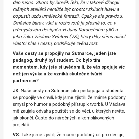
den rušno. Skoro by člověk řekl, že v takové džungli
rušných ateliérů nemůže být prostor zklidnit hlavu a
popustit uzdu umělecké fantazii. Opak je ale pravdou.
Směsice barev, vůní a rozhovorů je přesně to, co v
průmyslovém designérovi Janu Korabečném (JK) a
jeho žáku Václavu Svítilovi (VS), který díky němu našel
vlastní hlas i cestu, podněcuje zvědavost.
Vaše cesty se propojily na Sutnarce, jeden jste
p
edagog, druhý byl student. Co bylo tím
momentem, kdy jste si uvědomili, že vás spojuje víc
než jen výuka a že vzniká skutečné tvůrčí
partnerství?
JK:
Naše cesty na Sutnarce jako pedagoga a studenta
se propojily ve chvíli, kdy jsme zjistili, že máme podobný
smysl pro humor a podobný přístup k tvorbě. U Václava
mě zaujala odvaha pouštět se do věcí, u kterých nevíte,
jak skončí. Často do náročných a komplikovaných
projektů.
VS:
Také jsme zjistili, že
m
á
me podobný cit pro design,