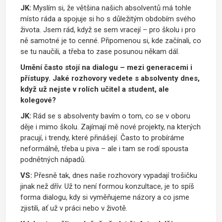
JK:
Myslím si, že většina našich absolventů má tohle
místo ráda a spojuje si ho s důležitým obdobím svého
života. Jsem rád, když se sem vracejí – pro školu i pro
ně samotné je to cenné. Připomenou si, kde začínali, co
se tu naučili, a třeba to zase posunou někam dál.
Umění často stojí na dialogu – mezi generacemi i
přístupy. Jaké rozhovory vedete s absolventy dnes,
když už nejste v rolích učitel a student, ale
kolegové?
JK:
Rád se s absolventy bavím o tom, co se v oboru
děje i mimo školu. Zajímají mě nové projekty, na kterých
pracují, i trendy, které přinášejí. Často to probíráme
neformálně, třeba u piva – ale i tam se rodí spousta
podnětných nápadů.
VS:
Přesně tak, dnes na
š
e rozhovory vypadaj
í
tro
š
i
č
ku
jinak ne
ž
d
ří
v. U
ž
to nen
í
formou konzultace, je to sp
íš
forma dialogu, kdy si
vym
ěň
ujeme n
á
zory a
co jsme
zjistili, a
ť
u
ž
v pr
á
ci nebo v
ž
ivot
ě
.