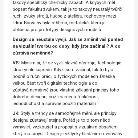
takový specifický chemický z
á
pach.
A
kdybych m
ě
l
popsat fakultu zvukem, tak je to takový neust
álý
tv
ů
r
čí
ruch,
zvuky stroj
ů
, hudba z ateli
é
ru,
rozhovory mezi
lidmi. Barva
by byla st
ří
brn
á
, metalick
á
, kter
á
je
oblíbená
pro prototypy designových model
ů
.
Design se neustále vyvíjí. Jak se změnil váš pohled
na vizuální tvorbu od doby, kdy jste začínali? A co
zůstává neměnné?
VS:
Mysl
í
m si,
ž
e se vyv
í
j
í
hlavn
ě
n
á
stroje, technologie
jdou rychle kup
ř
edu.
Kdy
ž
jsem za
čí
nal, tak
to bylo
hodn
ě
o ru
č
n
í
pr
á
ci, o fyzických modelech.
Dneska
velkou
čá
st tvo
ří
digit
á
ln
í
technologie a co
z
ů
st
á
v
á
nem
ě
nn
é
jsou vlastn
ě
z
á
kladn
í
principy toho
dobrého designu, co
ž
znamen
á
funk
č
nost,
jednoduchost a spr
á
vn
é
pou
ž
it
í
materi
á
lu.
JK:
Styly a trendy se samozřejmě mění, ale principy
designu zůstávají stejné. Pořád je to o tom něco
vymyslet, vyzkoušet a propojit s vizuálním obsahem,
který má smysl. Design je vždycky hledáním rovnováhy