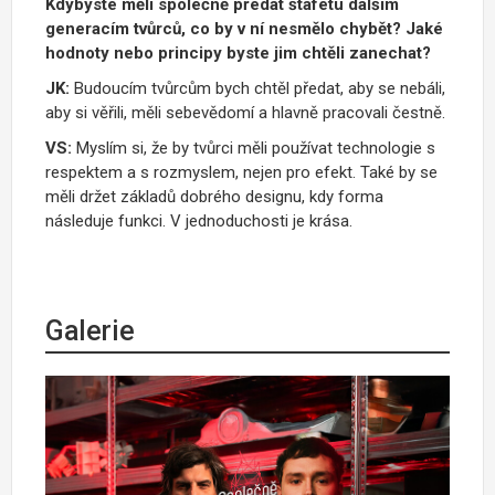
Kdybyste měli společně předat štafetu dalším
generacím tvůrců, co by v ní nesmělo chybět? Jaké
hodnoty nebo principy byste jim chtěli zanechat?
JK:
Budoucím tvůrcům bych chtěl předat, aby se nebáli,
aby si věřili, měli sebevědomí a hlavně pracovali čestně.
VS:
Mysl
í
m si,
ž
e by tvůrci
m
ě
li pou
ží
vat technologie s
respektem a s rozmyslem, nejen pro efekt.
Tak
é
by se
m
ě
li dr
ž
et z
á
klad
ů
dobr
é
ho designu, kdy forma
n
á
sleduje funkci. V jednoduchosti je krása.
Galerie