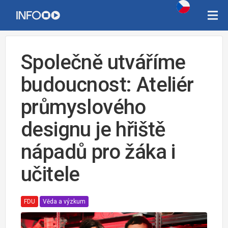
Společně utváříme
budoucnost: Ateliér
průmyslového
designu je hřiště
nápadů pro žáka i
učitele
FDU
Věda a výzkum