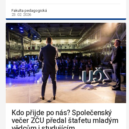
Fakulta pedagogická
23. 02. 2026
Kdo přijde po nás? Společenský
večer ZČU předal štafetu mladým
vědcům i studujícím