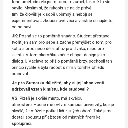
toho uměl, čím víc jsem tomu rozuměl, tak mě to víc
bavilo. Myslím si, že rukopis se najde právě
tím, že člověk je k sobě upřímný a nebojí se
experimentovat, zkouší nové věci a vlastně si najde to,
co ho baví.
JK:
Pozná se to poměrně snadno. Student přestane
tvořit jen sám pro sebe a začne přemýšlet o tom, pro
koho a proč něco dělá, ať už pro diváka, nebo pro
klienta. V tom okamžiku začne chápat design jako
dialog. U Václava to přišlo poměrně brzy, pochopil ten
princip rychle a byla radost s ním v tomhle ohledu
pracovat.
Je pro Sutnarku důležité, aby si její absolventi
udržovali vztah k místu, kde studovali?
VS:
Plzeň je skvělé místo, má skvělou
atmosféru. Hodně mě ovlivnil kampus univerzity, kde je
skvělé, že můžete potkat lidi z jiných oborů. Také jsme
dostali spoustu příležitostí od místních firem ke
spolupráci.