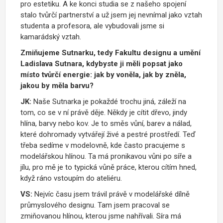
pro estetiku. A ke konci studia se z našeho spojení
stalo tv
ů
r
čí
partnerstv
í
a
u
ž
jsem jej nevn
í
mal jako vztah
studenta a profesora, ale vybudovali jsme si
kamar
á
dský vztah.
Zmiňujeme Sutnarku, tedy Fakultu designu a umění
Ladislava Sutnara, kdybyste ji měli popsat jako
místo tvůrčí energie: jak by voněla, jak by zněla,
jakou by měla barvu?
JK:
Naše Sutnarka je pokaždé trochu jiná, záleží na
tom, co se v ní právě děje. Někdy je cítit dřevo, jindy
hlína, barvy nebo kov. Je to směs vůní, barev a nálad,
které dohromady vytvářejí živé a pestré prostředí. Teď
třeba sedíme v modelovně, kde často pracujeme s
modelářskou hlínou. Ta má pronikavou vůni po síře a
jílu, pro mě je to typická vůně práce, kterou cítím hned,
když ráno vstoupím do ateliéru.
VS:
Nejv
í
c
č
asu jsem tr
á
vil právě v model
ář
sk
é
d
í
ln
ě
pr
ů
myslov
é
ho designu. Tam jsem pracoval se
zmiňovanou
hl
í
nou, kterou jsme nah
ří
vali. S
í
ra
m
á