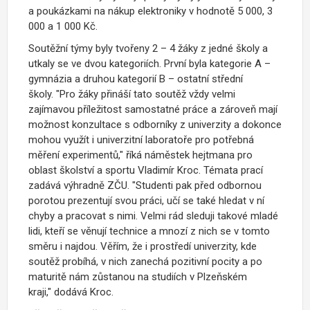
a poukázkami na nákup elektroniky v hodnotě 5 000, 3
000 a 1 000 Kč.
Soutěžní týmy byly tvořeny 2 – 4 žáky z jedné školy a
utkaly se ve dvou kategoriích. První byla kategorie A –
gymnázia a druhou kategorií B – ostatní střední
školy.
"Pro žáky přináší tato soutěž vždy velmi
zajímavou příležitost samostatné práce a zároveň mají
možnost konzultace s odborníky z univerzity a dokonce
mohou využít i univerzitní laboratoře pro potřebná
měření experimentů,"
říká n
áměstek hejtmana pro
oblast školství a sportu Vladimír Kroc
. Témata prací
zadává výhradně ZČU.
"Studenti pak před odbornou
porotou prezentují svou práci, učí se také hledat v ní
chyby a pracovat s nimi. Velmi rád sleduji takové mladé
lidi, kteří se věnují technice a mnozí z nich se v tomto
směru i najdou. Věřím, že i prostředí univerzity, kde
soutěž probíhá, v nich zanechá pozitivní pocity a po
maturitě nám zůstanou na studiích v Plzeňském
kraji,"
dodává
Kroc
.