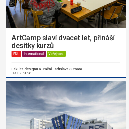
ArtCamp slaví dvacet let, přináší
desítky kurzů
FDU
International
Veřejnost
Fakulta designu a umění Ladislava Sutnara
09. 07. 2026