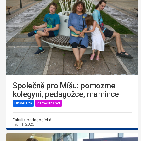
Společně pro Míšu: pomozme
kolegyni, pedagožce, mamince
Univerzita
Zaměstnanci
Fakulta pedagogická
19. 11. 2025