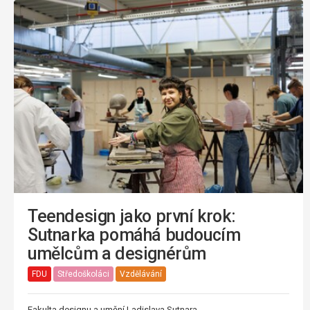
Teendesign jako první krok:
Sutnarka pomáhá budoucím
umělcům a designérům
FDU
Středoškoláci
Vzdělávání
Fakulta designu a umění Ladislava Sutnara