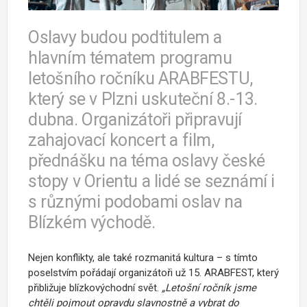
Oslavy budou podtitulem a
hlavním tématem programu
letošního ročníku ARABFESTU,
který se v Plzni uskuteční 8.-13.
dubna. Organizátoři připravují
zahajovací koncert a film,
přednášku na téma oslavy české
stopy v Orientu a lidé se seznámí i
s různými podobami oslav na
Blízkém východě.
Nejen konflikty, ale také rozmanitá kultura – s tímto
poselstvím pořádají organizátoři už 15. ARABFEST, který
přibližuje blízkovýchodní svět.
„Letošní ročník jsme
chtěli pojmout opravdu slavnostně a vybrat do