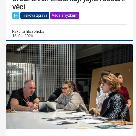
věci
FF
Tisková zpráva
Věda a výzkum
Fakulta filozofická
16. 04. 2026