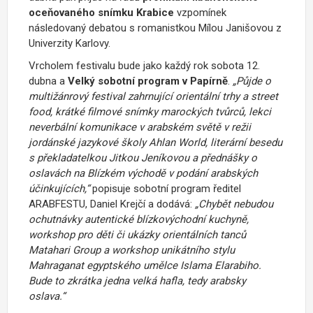
oceňovaného snímku Krabice
vzpomínek
následovaný debatou s romanistkou Mílou Janišovou z
Univerzity Karlovy.
Vrcholem festivalu bude jako každý rok sobota 12.
dubna a
Velký sobotní program v Papírně
.
„Půjde o
multižánrový festival zahrnující orientální trhy a street
food, krátké filmové snímky marockých tvůrců, lekci
neverbální komunikace v arabském světě v režii
jordánské jazykové školy Ahlan World, literární besedu
s překladatelkou Jitkou Jeníkovou a přednášky o
oslavách na Blízkém východě v podání arabských
účinkujících,“
popisuje sobotní program ředitel
ARABFESTU, Daniel Krejčí a dodává:
„Chybět nebudou
ochutnávky autentické blízkovýchodní kuchyně,
workshop pro děti či ukázky orientálních tanců
Matahari Group a workshop unikátního stylu
Mahraganat egyptského umělce Islama Elarabiho.
Bude to zkrátka jedna velká hafla, tedy arabsky
oslava.“