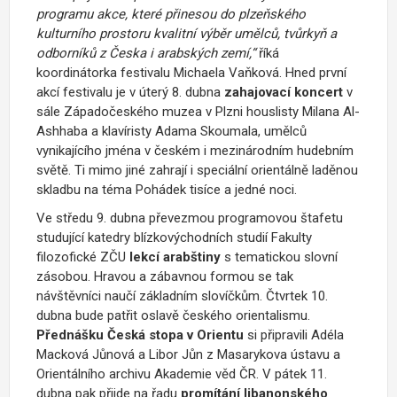
programu akce, které přinesou do plzeňského
kulturního prostoru kvalitní výběr umělců, tvůrkyň a
odborníků z Česka i arabských zemí,“
říká
koordinátorka festivalu Michaela Vaňková. Hned první
akcí festivalu je v úterý 8. dubna
zahajovací koncert
v
sále Západočeského muzea v Plzni houslisty Milana Al-
Ashhaba a klavíristy Adama Skoumala, umělců
vynikajícího jména v českém i mezinárodním hudebním
světě. Ti mimo jiné zahrají i speciální orientálně laděnou
skladbu na téma Pohádek tisíce a jedné noci.
Ve středu 9. dubna převezmou programovou štafetu
studující katedry blízkovýchodních studií Fakulty
filozofické ZČU
lekcí arabštiny
s tematickou slovní
zásobou. Hravou a zábavnou formou se tak
návštěvníci naučí základním slovíčkům. Čtvrtek 10.
dubna bude patřit oslavě českého orientalismu.
Přednášku Česká stopa v Orientu
si připravili Adéla
Macková Jůnová a Libor Jůn z Masarykova ústavu a
Orientálního archivu Akademie věd ČR. V pátek 11.
dubna pak přijde na řadu
promítání libanonského