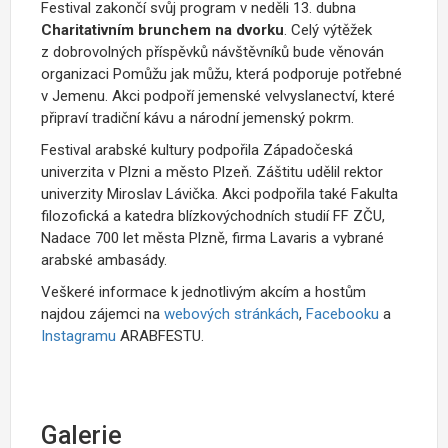
Festival zakončí svůj program v neděli 13. dubna
Charitativním brunchem na dvorku
. Celý výtěžek
z dobrovolných příspěvků návštěvníků bude věnován
organizaci Pomůžu jak můžu, která podporuje potřebné
v Jemenu. Akci podpoří jemenské velvyslanectví, které
připraví tradiční kávu a národní jemenský pokrm.
Festival arabské kultury podpořila Západočeská
univerzita v Plzni a město Plzeň. Záštitu udělil rektor
univerzity Miroslav Lávička. Akci podpořila také Fakulta
filozofická a katedra blízkovýchodních studií FF ZČU,
Nadace 700 let města Plzně, firma Lavaris a vybrané
arabské ambasády.
Veškeré informace k jednotlivým akcím a hostům
najdou zájemci na
webových stránkách
,
Facebooku
a
Instagramu
ARABFESTU.
Galerie