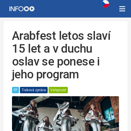
Arabfest letos slaví
15 let a v duchu
oslav se ponese i
jeho program
FF
Tisková zpráva
Veřejnost