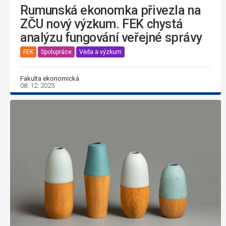
Rumunská ekonomka přivezla na
ZČU nový výzkum. FEK chystá
analýzu fungování veřejné správy
FEK
Spolupráce
Věda a výzkum
Fakulta ekonomická
08. 12. 2025