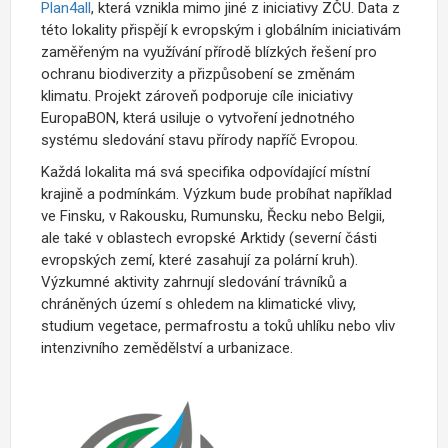
Plan4all
, která vznikla mimo jiné z iniciativy ZČU. Data z
této lokality přispějí k evropským i globálním iniciativám
zaměřeným na využívání přírodě blízkých řešení pro
ochranu biodiverzity a přizpůsobení se změnám
klimatu. Projekt zároveň podporuje cíle iniciativy
EuropaBON, která usiluje o vytvoření jednotného
systému sledování stavu přírody napříč Evropou.
Každá lokalita má svá specifika odpovídající místní
krajině a podmínkám. Výzkum bude probíhat například
ve Finsku, v Rakousku, Rumunsku, Řecku nebo Belgii,
ale také v oblastech evropské Arktidy (severní části
evropských zemí, které zasahují za polární kruh).
Výzkumné aktivity zahrnují sledování trávníků a
chráněných území s ohledem na klimatické vlivy,
studium vegetace, permafrostu a toků uhlíku nebo vliv
intenzivního zemědělství a urbanizace.