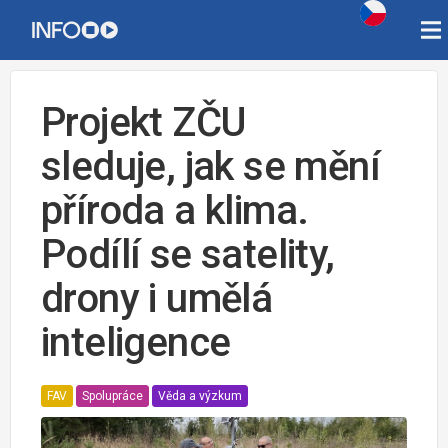
Projekt ZČU
sleduje, jak se mění
příroda a klima.
Podílí se satelity,
drony i umělá
inteligence
FAV
Spolupráce
Věda a výzkum