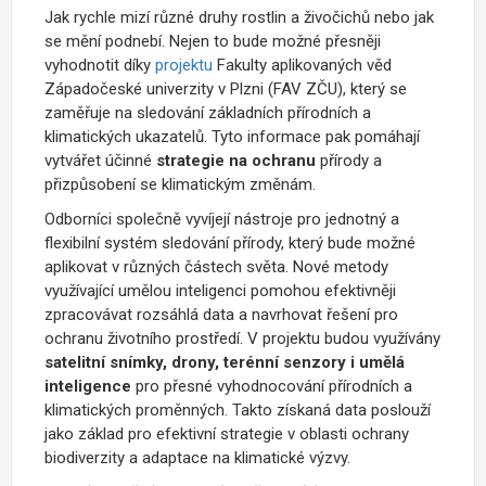
Jak rychle mizí různé druhy rostlin a živočichů nebo jak
se mění podnebí. Nejen to bude možné přesněji
vyhodnotit díky
projektu
Fakulty aplikovaných věd
Západočeské univerzity v Plzni (FAV ZČU), který se
zaměřuje na sledování základních přírodních a
klimatických ukazatelů. Tyto informace pak pomáhají
vytvářet účinné
strategie na ochranu
přírody a
přizpůsobení se klimatickým změnám.
Odborníci společně vyvíjejí nástroje pro jednotný a
flexibilní systém sledování přírody, který bude možné
aplikovat v různých částech světa. Nové metody
využívající umělou inteligenci pomohou efektivněji
zpracovávat rozsáhlá data a navrhovat řešení pro
ochranu životního prostředí. V projektu budou využívány
satelitní snímky, drony, terénní senzory i umělá
inteligence
pro přesné vyhodnocování přírodních a
klimatických proměnných. Takto získaná data poslouží
jako základ pro efektivní strategie v oblasti ochrany
biodiverzity a adaptace na klimatické výzvy.