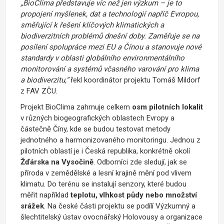
„BioClima představuje víc než jen výzkum – je to
propojení myšlenek, dat a technologií napříč Evropou,
směřující k řešení klíčových klimatických a
biodiverzitních problémů dnešní doby. Zaměřuje se na
posílení spolupráce mezi EU a Čínou a stanovuje nové
standardy v oblasti globálního environmentálního
monitorování a systémů včasného varování pro klima
a biodiverzitu,“
řekl koordinátor projektu Tomáš Mildorf
z FAV ZČU.
Projekt BioClima zahrnuje celkem
osm pilotních lokalit
v různých biogeografických oblastech Evropy a
částečně Číny, kde se budou testovat metody
jednotného a harmonizovaného monitoringu. Jednou z
pilotních oblastí je i Česká republika, konkrétně okolí
Žďárska na Vysočině
. Odborníci zde sledují, jak se
příroda v zemědělské a lesní krajině mění pod vlivem
klimatu. Do terénu se instalují senzory, které budou
měřit například
teplotu, vlhkost půdy nebo množství
srážek
. Na české části projektu se podílí Výzkumný a
šlechtitelský ústav ovocnářský Holovousy a organizace