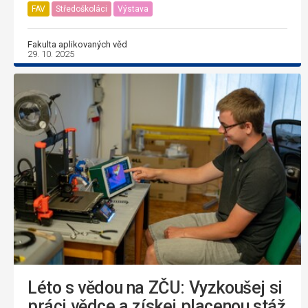
FAV
Středoškoláci
Výstava
Fakulta aplikovaných věd
29. 10. 2025
Léto s vědou na ZČU: Vyzkoušej si
práci vědce a získej placenou stáž