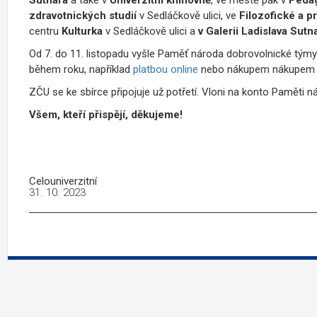
zdravotnických studií
v Sedláčkově ulici, ve
Filozofické a 
centru
Kulturka
v Sedláčkově ulici a
v Galerii Ladislava Sutn
Od 7. do 11. listopadu vyšle Paměť národa dobrovolnické týmy 
během roku, například
platbou online
nebo nákupem nákupem
ZČU se ke sbírce připojuje už potřetí. Vloni na konto Paměti n
Všem, kteří přispějí, děkujeme!
Celouniverzitní
31. 10. 2023