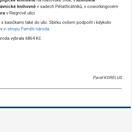
právnické knihovně
v sadech Pětatřicátníků, v coworkingovém
ara
v Riegrově ulici.
s kasičkami také do ulic. Sbírku ovšem podpořit i kdykoliv
 v
e-shopu Paměti národa
.
ároda vybrala 6864 Kč.
Pavel KORELUS