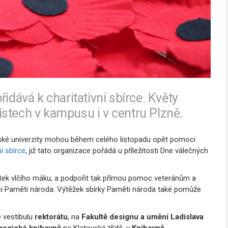
idává k charitativní sbírce. Květy
stech v kampusu i v centru Plzně.
ské univerzity mohou během celého listopadu opět pomoci
ní sbírce
, již tato organizace pořádá u příležitosti Dne válečných
ítek vlčího máku, a podpořit tak přímou pomoc veteránům a
i Paměti národa. Výtěžek sbírky Paměti národa také pomůže
 vestibulu
rektorátu
, na
Fakultě designu a umění Ladislava
gogické knihovně
na Klatovské třídě, v
Knihovně