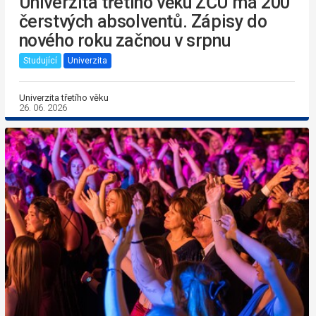
Univerzita třetího věku ZČU má 200
čerstvých absolventů. Zápisy do
nového roku začnou v srpnu
Studující
Univerzita
Univerzita třetího věku
26. 06. 2026