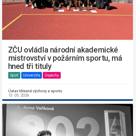
ZČU ovládla národní akademické
mistrovství v požárním sportu, má
hned tři tituly
Sport
Univerzita
Úspěchy
Ústav tělesné výchovy a sportu
13. 05. 2026