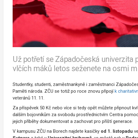
Už potřetí se Západočeská univerzita př
vlčích máků letos seženete na osmi mí
Studentky, studenti, zaměstnankyně i zaměstnanci Západoče
Paměti národa. ZČU se totiž po roce znovu připojí
k charitativ
veteránů 11. 11.
Za příspěvek 50 Kč nebo více si tedy opět můžete připnout kv
dalším bojovníkům za svobodu prostřednictvím Centra pomoc
jejich příběhy dokumentovat a zachovat pro příští generace.
V kampusu ZČU na Borech najdete kasičky
od 1. listopadu
ve
Sutnara
a také v
Univerzitní knihovně
, ve městě pak v
Peda