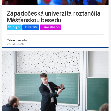
Západočeská univerzita roztančila
Měšťanskou besedu
Studující
Univerzita
Zaměstnanci
Celouniverzitní
27. 03. 2026