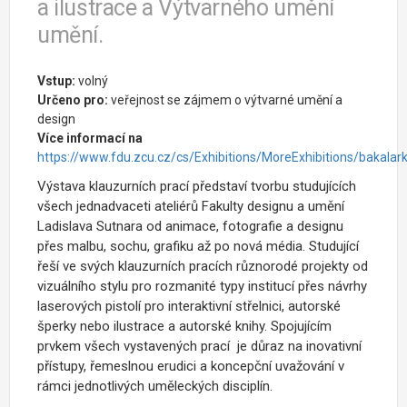
a ilustrace a Výtvarného umění
umění.
Vstup:
volný
Určeno pro:
veřejnost se zájmem o výtvarné umění a
design
Více informací na
https://www.fdu.zcu.cz/cs/Exhibitions/MoreExhibitions/bakalark
Výstava klauzurních prací představí tvorbu studujících
všech jednadvaceti ateliérů Fakulty designu a umění
Ladislava Sutnara od animace, fotografie a designu
přes malbu, sochu, grafiku až po nová média. Studující
řeší ve svých klauzurních pracích různorodé projekty od
vizuálního stylu pro rozmanité typy institucí přes návrhy
laserových pistolí pro interaktivní střelnici, autorské
šperky nebo ilustrace a autorské knihy. Spojujícím
prvkem všech vystavených prací
je důraz na inovativní
přístupy, řemeslnou erudici a koncepční uvažování v
rámci jednotlivých uměleckých disciplín.