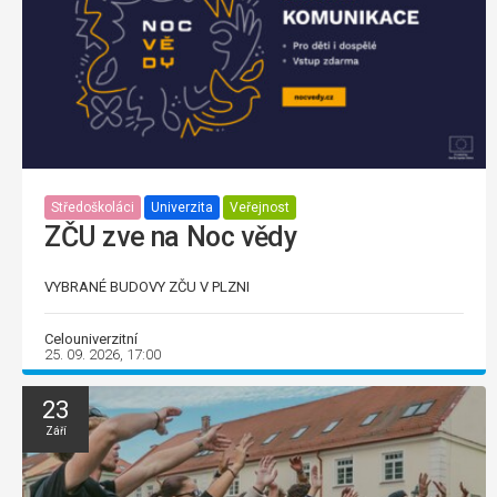
Středoškoláci
Univerzita
Veřejnost
ZČU zve na Noc vědy
VYBRANÉ BUDOVY ZČU V PLZNI
Celouniverzitní
25. 09. 2026, 17:00
23
Září