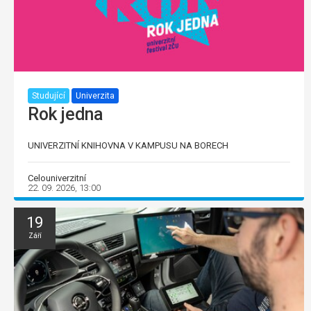
Studující
Univerzita
Rok jedna
UNIVERZITNÍ KNIHOVNA V KAMPUSU NA BORECH
Celouniverzitní
22. 09. 2026, 13:00
19
Září