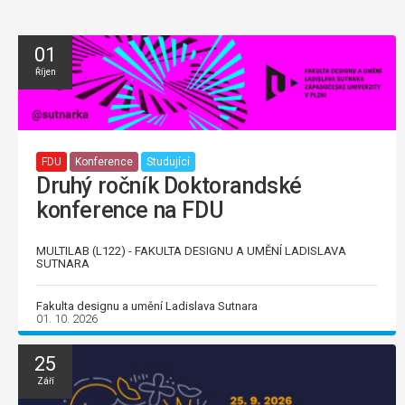
01
Říjen
FDU
Konference
Studující
Druhý ročník Doktorandské
konference na FDU
MULTILAB (L122) - FAKULTA DESIGNU A UMĚNÍ LADISLAVA
SUTNARA
Fakulta designu a umění Ladislava Sutnara
01. 10. 2026
25
Září