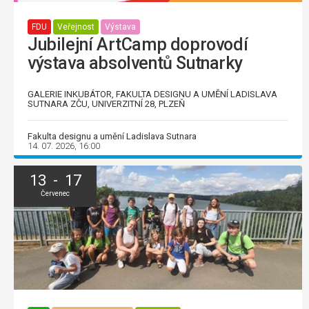
FDU
Veřejnost
Výstava
Jubilejní ArtCamp doprovodí
výstava absolventů Sutnarky
GALERIE INKUBÁTOR, FAKULTA DESIGNU A UMĚNÍ LADISLAVA
SUTNARA ZČU, UNIVERZITNÍ 28, PLZEŇ
Fakulta designu a umění Ladislava Sutnara
14. 07. 2026, 16:00
13 - 17
Červenec