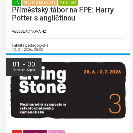
FPE
Studentská aktivita
Veřejnost
Příměstský tábor na FPE: Harry
Potter s angličtinou
VELESLAVÍNOVA 42
Fakulta pedagogická
13. 07. 2026, 08:00
01 - 30
Červenec - Srpen