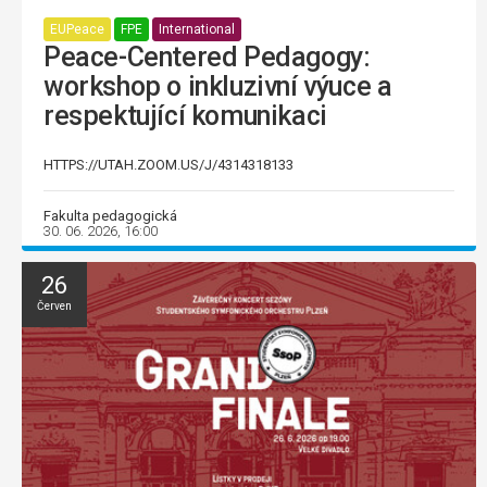
EUPeace
FPE
International
Peace-Centered Pedagogy:
workshop o inkluzivní výuce a
respektující komunikaci
HTTPS://UTAH.ZOOM.US/J/4314318133
Fakulta pedagogická
30. 06. 2026, 16:00
26
Červen