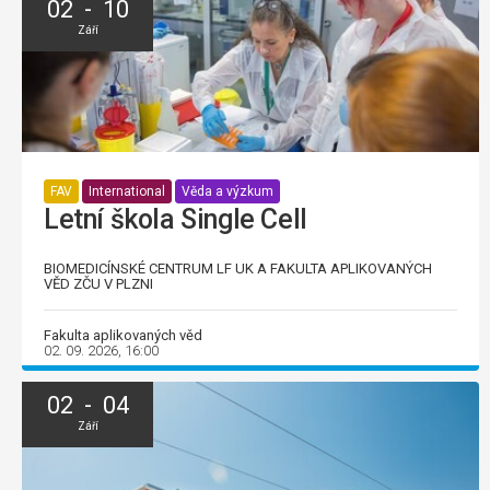
02 - 10
Září
FAV
International
Věda a výzkum
Letní škola Single Cell
BIOMEDICÍNSKÉ CENTRUM LF UK A FAKULTA APLIKOVANÝCH
VĚD ZČU V PLZNI
Fakulta aplikovaných věd
02. 09. 2026, 16:00
02 - 04
Září