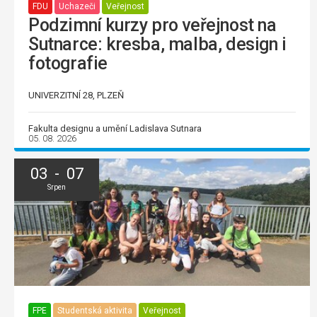
FDU
Uchazeči
Veřejnost
Podzimní kurzy pro veřejnost na
Sutnarce: kresba, malba, design i
fotografie
UNIVERZITNÍ 28, PLZEŇ
Fakulta designu a umění Ladislava Sutnara
05. 08. 2026
03 - 07
Srpen
FPE
Studentská aktivita
Veřejnost