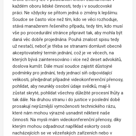
každém oboru lidské činnosti, tedy i v soudcovské
práci. Ne vždycky se přitom jedná o změny k lepšímu.
Soudce se často více než tím, kdo ve věci rozhoduje,
stává manažerem řešeného případu, tedy tím, kdo musí
vše po procedurální stránce připravit tak, aby mohla být
daná věc dobře projednána. Pouhá znalost spisu tedy
už nestačí, neboť je třeba se stranami domluvit obecně
akceptovatelný termín jednání, což je ve věcech, na
kterých bývá zainteresováno i více než deset advokátů,
doslova kumšt. Dále musí soudce zajistit důstojné
podmínky pro jednání, tedy jednací síň odpovídající
velikosti, předjednat případné videokonferenční přenosy,
pohlídat, aby neunikly osobní údaje svědků, mají-li
zůstat skryté, pohlídat všechny důležité procesní lhůty a
tak dále. Na druhou stranu i do justice v poslední době
prosakují nejrůznější vymoženosti technického rázu,
které nám mohou výrazně usnadnit některé naše
činnosti. Na mysli mám videokonferenční přenosy, díky
kterým mohou odpadnout například eskorty osob
nacházejících se ve vězeňských zařízeních nebo v