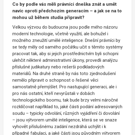
Co by podle vás měli právníci dneška znát a umět
navíc oproti předchozím generacím – a jak se na to
mohou už během studia připravit?
Velkou výzvou do budoucna jsou podle mého názoru
moderní technologie, včetně využití, ale bohužel i
možného zneužití umělé inteligence. Dnešní právníci by
se tedy měly od samého počátku učit s těmito systémy
pracovat tak, aby si jejich prostřednictvím byli schopni
ulehčit některé administrativní úkony, provedli analýzu
příslušné judikatury nebo rešerši podkladových
materiálů. Na druhé straně by nás toto zjednodušení
nemělo připravit o schopnost o řešené věci
samostatně přemýšlet. Pro nastupující generaci, ale i
pro nás ostatní, kteří nevyrůstali v dobách
technologického boomu, tak bude brzy velmi náročné
rozklíčovat například to, jaké části podání adresovaných
soudu – typicky odvolání, různých vyjádření či dovolání
– jsou výtvorem umělé inteligence, která se ve snaze
vyhovět příslušnému zadání nezdráhá uchýlit i k
případné fabulaci, a jaké části jsou původním výtvorem