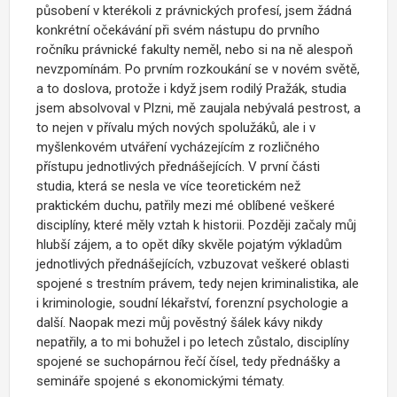
působení v kterékoli z právnických profesí, jsem žádná
konkrétní očekávání při svém nástupu do prvního
ročníku právnické fakulty neměl, nebo si na ně alespoň
nevzpomínám. Po prvním rozkoukání se v novém světě,
a to doslova, protože i když jsem rodilý Pražák, studia
jsem absolvoval v Plzni, mě zaujala nebývalá pestrost, a
to nejen v přívalu mých nových spolužáků, ale i v
myšlenkovém utváření vycházejícím z rozličného
přístupu jednotlivých přednášejících. V první části
studia, která se nesla ve více teoretickém než
praktickém duchu, patřily mezi mé oblíbené veškeré
disciplíny, které měly vztah k historii. Později začaly můj
hlubší zájem, a to opět díky skvěle pojatým výkladům
jednotlivých přednášejících, vzbuzovat veškeré oblasti
spojené s trestním právem, tedy nejen kriminalistika, ale
i kriminologie, soudní lékařství, forenzní psychologie a
další. Naopak mezi můj pověstný šálek kávy nikdy
nepatřily, a to mi bohužel i po letech zůstalo, disciplíny
spojené se suchopárnou řečí čísel, tedy přednášky a
semináře spojené s ekonomickými tématy.