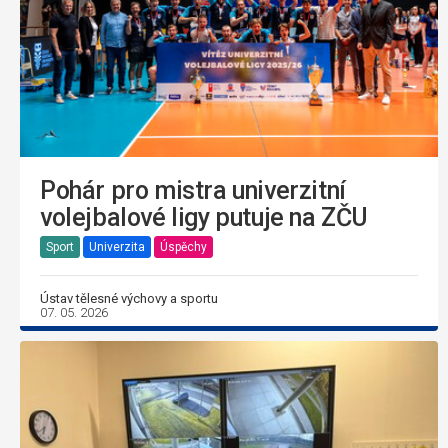
Pohár pro mistra univerzitní
volejbalové ligy putuje na ZČU
Sport
Univerzita
Úspěchy
Ústav tělesné výchovy a sportu
07. 05. 2026