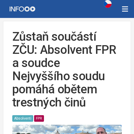
Zůstaň součástí
ZČU: Absolvent FPR
a soudce
Nejvyššího soudu
pomáhá obětem
trestných činů
Absolventi
FPR