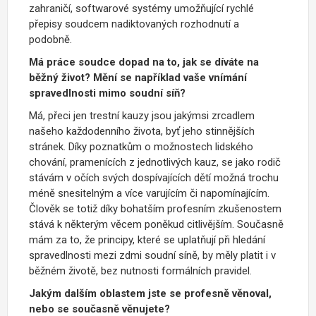
zahraničí, softwarové systémy umožňující rychlé
přepisy soudcem nadiktovaných rozhodnutí a
podobně.
Má práce soudce dopad na to, jak se díváte na
běžný život? Mění se například vaše vnímání
spravedlnosti mimo soudní síň?
Má, přeci jen trestní kauzy jsou jakýmsi zrcadlem
našeho každodenního života, byť jeho stinnějších
stránek. Díky poznatkům o možnostech lidského
chování, pramenících z jednotlivých kauz, se jako rodič
stávám v očích svých dospívajících dětí možná trochu
méně snesitelným a více varujícím či napomínajícím.
Člověk se totiž díky bohatším profesním zkušenostem
stává k některým věcem poněkud citlivějším. Současně
mám za to, že principy, které se uplatňují při hledání
spravedlnosti mezi zdmi soudní síně, by měly platit i v
běžném životě, bez nutnosti formálních pravidel.
Jakým dalším oblastem jste se profesně věnoval,
nebo se současně věnujete?