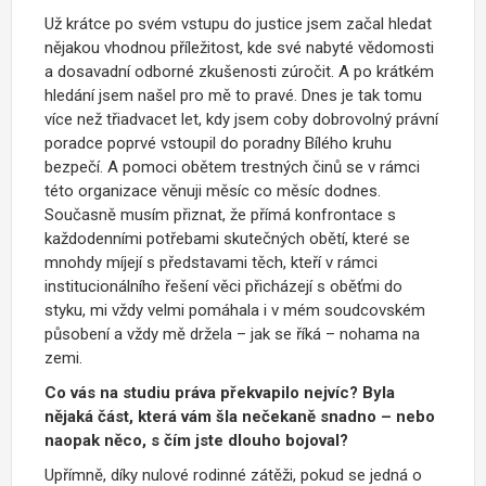
Už krátce po svém vstupu do justice jsem začal hledat
nějakou vhodnou příležitost, kde své nabyté vědomosti
a dosavadní odborné zkušenosti zúročit. A po krátkém
hledání jsem našel pro mě to pravé. Dnes je tak tomu
více než třiadvacet let, kdy jsem coby dobrovolný právní
poradce poprvé vstoupil do poradny Bílého kruhu
bezpečí. A pomoci obětem trestných činů se v rámci
této organizace věnuji měsíc co měsíc dodnes.
Současně musím přiznat, že přímá konfrontace s
každodenními potřebami skutečných obětí, které se
mnohdy míjejí s představami těch, kteří v rámci
institucionálního řešení věci přicházejí s oběťmi do
styku, mi vždy velmi pomáhala i v mém soudcovském
působení a vždy mě držela – jak se říká – nohama na
zemi.
Co vás na studiu práva překvapilo nejvíc? Byla
nějaká část, která vám šla nečekaně snadno – nebo
naopak něco, s čím jste dlouho bojoval?
Upřímně, díky nulové rodinné zátěži, pokud se jedná o