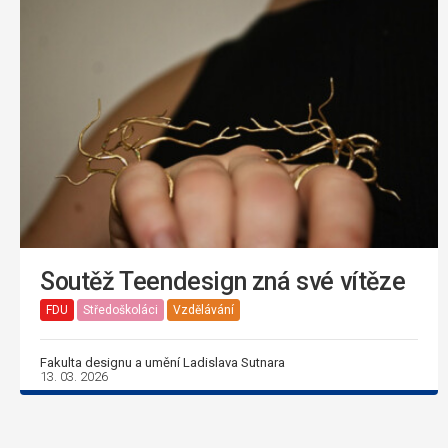
Soutěž Teendesign zná své vítěze
FDU
Středoškoláci
Vzdělávání
Fakulta designu a umění Ladislava Sutnara
13. 03. 2026