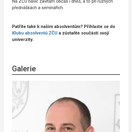
Na ZČU navíc zavítám občas i dnes, a to při různých
přednáškách a seminářích.
Patříte také k našim absolventům? Přihlaste se do
Klubu absolventů ZČU
a zůstaňte součástí svojí
univerzity.
Galerie