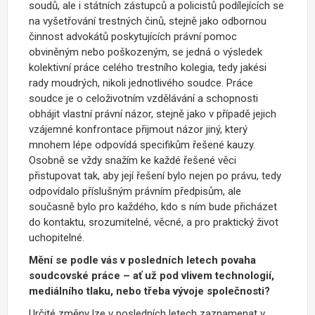
soudů, ale i státních zástupců a policistů podílejících se
na vyšetřování trestných činů, stejně jako odbornou
činnost advokátů poskytujících právní pomoc
obviněným nebo poškozeným, se jedná o výsledek
kolektivní práce celého trestního kolegia, tedy jakési
rady moudrých, nikoli jednotlivého soudce. Práce
soudce je o celoživotním vzdělávání a schopnosti
obhájit vlastní právní názor, stejně jako v případě jejich
vzájemné konfrontace přijmout názor jiný, který
mnohem lépe odpovídá specifikům řešené kauzy.
Osobně se vždy snažím ke každé řešené věci
přistupovat tak, aby její řešení bylo nejen po právu, tedy
odpovídalo příslušným právním předpisům, ale
současně bylo pro každého, kdo s ním bude přicházet
do kontaktu, srozumitelné, věcné, a pro praktický život
uchopitelné.
Mění se podle vás v posledních letech povaha
soudcovské práce – ať už pod vlivem technologií,
mediálního tlaku, nebo třeba vývoje společnosti?
Určité změny lze v posledních letech zaznamenat v