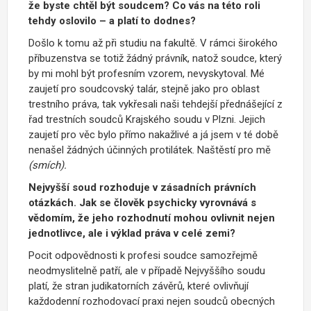
že byste chtěl být soudcem? Co vás na této roli
tehdy oslovilo – a platí to dodnes?
Došlo k tomu až při studiu na fakultě. V rámci širokého
příbuzenstva se totiž žádný právník, natož soudce, který
by mi mohl být profesním vzorem, nevyskytoval. Mé
zaujetí pro soudcovský talár, stejně jako pro oblast
trestního práva, tak vykřesali naši tehdejší přednášející z
řad trestních soudců Krajského soudu v Plzni. Jejich
zaujetí pro věc bylo přímo nakažlivé a já jsem v té době
nenašel žádných účinných protilátek. Naštěstí pro mě
(smích).
Nejvyšší soud rozhoduje v zásadních právních
otázkách. Jak se člověk psychicky vyrovnává s
vědomím, že jeho rozhodnutí mohou ovlivnit nejen
jednotlivce, ale i výklad práva v celé zemi?
Pocit odpovědnosti k profesi soudce samozřejmě
neodmyslitelně patří, ale v případě Nejvyššího soudu
platí, že stran judikatorních závěrů, které ovlivňují
každodenní rozhodovací praxi nejen soudců obecných