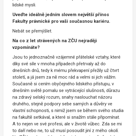
lidské mysli.
Uveďte ideálně jedním slovem největší přínos
Fakulty právnické pro vaši současnou kariéru.
Nebát se přemýšlet.
Na co z let strávených na ZČU nejraději
vzpomínáte?
Jsou to jednoznačně vzájemné přátelské vztahy, které
díky své síle v mnoha případech přetrvaly až do
dnešních dnů, tedy k mému překvapení přežily už čtvrt
století, a já jsem za ně moc rád a velmi si jich vážím.
Současně si cením obyčejného lidského přístupu, v
dnešním světě pomalu se vytrácející slušnosti, důrazu
na zdravý selský rozum, snahy naslouchat názoru
druhého, stejně podpory sebe samých a důvěry ve
vlastní schopnosti, s nimiž jsem se během svého studia
na fakultě setkával, a které si snažím stále připomínat.
A to nejen ve své profesi, ale v životě vůbec. Zda se mi
to daří nebo ne, to už musí posoudit jiní z mého okolí.