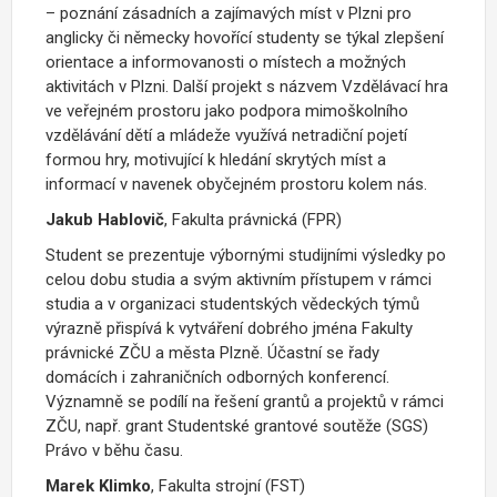
– poznání zásadních a zajímavých míst v Plzni pro
anglicky či německy hovořící studenty se týkal zlepšení
orientace a informovanosti o místech a možných
aktivitách v Plzni. Další projekt s názvem Vzdělávací hra
ve veřejném prostoru jako podpora mimoškolního
vzdělávání dětí a mládeže využívá netradiční pojetí
formou hry, motivující k hledání skrytých míst a
informací v navenek obyčejném prostoru kolem nás.
Jakub Hablovič
, Fakulta právnická (FPR)
Student se prezentuje výbornými studijními výsledky po
celou dobu studia a svým aktivním přístupem v rámci
studia a v organizaci studentských vědeckých týmů
výrazně přispívá k vytváření dobrého jména Fakulty
právnické ZČU a města Plzně. Účastní se řady
domácích i zahraničních odborných konferencí.
Významně se podílí na řešení grantů a projektů v rámci
ZČU, např. grant Studentské grantové soutěže (SGS)
Právo v běhu času.
Marek Klimko
, Fakulta strojní (FST)