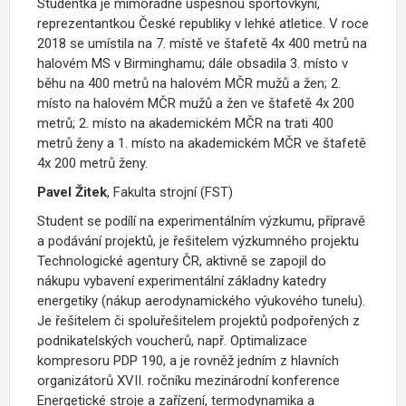
Studentka je mimořádně úspěšnou sportovkyní,
reprezentantkou České republiky v lehké atletice. V roce
2018 se umístila na 7. místě ve štafetě 4x 400 metrů na
halovém MS v Birminghamu; dále obsadila 3. místo v
běhu na 400 metrů na halovém MČR mužů a žen; 2.
místo na halovém MČR mužů a žen ve štafetě 4x 200
metrů; 2. místo na akademickém MČR na trati 400
metrů ženy a 1. místo na akademickém MČR ve štafetě
4x 200 metrů ženy.
Pavel Žitek
, Fakulta strojní (FST)
Student se podílí na experimentálním výzkumu, přípravě
a podávání projektů, je řešitelem výzkumného projektu
Technologické agentury ČR, aktivně se zapojil do
nákupu vybavení experimentální základny katedry
energetiky (nákup aerodynamického výukového tunelu).
Je řešitelem či spoluřešitelem projektů podpořených z
podnikatelských voucherů, např. Optimalizace
kompresoru PDP 190, a je rovněž jedním z hlavních
organizátorů XVII. ročníku mezinárodní konference
Energetické stroje a zařízení, termodynamika a