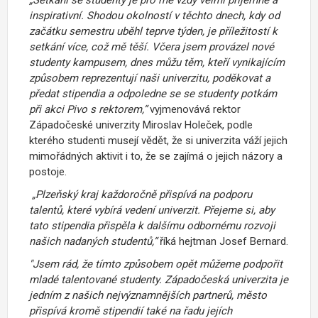
inspirativní. Shodou okolností v těchto dnech, kdy od
začátku semestru uběhl teprve týden, je příležitostí k
setkání více, což mě těší. Včera jsem provázel nové
studenty kampusem, dnes můžu těm, kteří vynikajícím
způsobem reprezentují naši univerzitu, poděkovat a
předat stipendia a odpoledne se se studenty potkám
při akci Pivo s rektorem,“
vyjmenovává rektor
Západočeské univerzity Miroslav Holeček, podle
kterého studenti musejí vědět, že si univerzita váží jejich
mimořádných aktivit i to, že se zajímá o jejich názory a
postoje.
„Plzeňský kraj každoročně přispívá na podporu
talentů, které vybírá vedení univerzit. Přejeme si, aby
tato stipendia přispěla k dalšímu odbornému rozvoji
našich nadaných studentů,“
říká hejtman Josef Bernard.
"Jsem rád, že tímto způsobem opět můžeme podpořit
mladé talentované studenty. Západočeská univerzita je
jedním z našich nejvýznamnějších partnerů, město
přispívá kromě stipendií také na řadu jejích