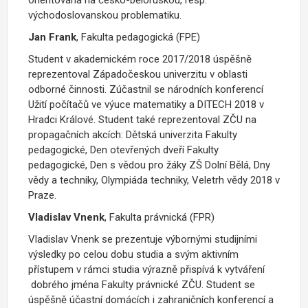
východoslovanskou problematiku.
Jan Frank
, Fakulta pedagogická (FPE)
Student v akademickém roce 2017/2018 úspěšně
reprezentoval Západočeskou univerzitu v oblasti
odborné činnosti. Zúčastnil se národních konferencí
Užití počítačů ve výuce matematiky a DITECH 2018 v
Hradci Králové. Student také reprezentoval ZČU na
propagačních akcích: Dětská univerzita Fakulty
pedagogické, Den otevřených dveří Fakulty
pedagogické, Den s vědou pro žáky ZŠ Dolní Bělá, Dny
vědy a techniky, Olympiáda techniky, Veletrh vědy 2018 v
Praze.
Vladislav Vnenk
, Fakulta právnická (FPR)
Vladislav Vnenk se prezentuje výbornými studijními
výsledky po celou dobu studia a svým aktivním
přístupem v rámci studia výrazně přispívá k vytváření
dobrého jména Fakulty právnické ZČU. Student se
úspěšně účastní domácích i zahraničních konferencí a