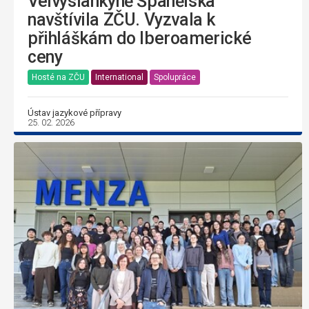
Velvyslankyně Španělska
navštívila ZČU. Vyzvala k
přihláškám do Iberoamerické
ceny
Hosté na ZČU
International
Spolupráce
Ústav jazykové přípravy
25. 02. 2026