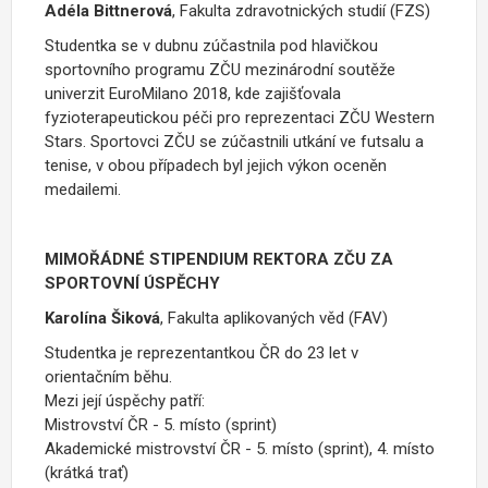
Adéla Bittnerová
, Fakulta zdravotnických studií (FZS)
Studentka se v dubnu zúčastnila pod hlavičkou
sportovního programu ZČU mezinárodní soutěže
univerzit EuroMilano 2018, kde zajišťovala
fyzioterapeutickou péči pro reprezentaci ZČU Western
Stars. Sportovci ZČU se zúčastnili utkání ve futsalu a
tenise, v obou případech byl jejich výkon oceněn
medailemi.
MIMOŘÁDNÉ STIPENDIUM REKTORA ZČU ZA
SPORTOVNÍ ÚSPĚCHY
Karolína Šiková
, Fakulta aplikovaných věd (FAV)
Studentka je reprezentantkou ČR do 23 let v
orientačním běhu.
Mezi její úspěchy patří:
Mistrovství ČR - 5. místo (sprint)
Akademické mistrovství ČR - 5. místo (sprint), 4. místo
(krátká trať)