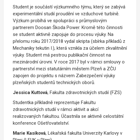
Student je součástí výzkumného týmu, který se zabývá
experimentální studií proudění ve vzduchové turbíně.
Výzkum probíhá ve spolupráci s průmyslovým
partnerem Doosan Škoda Power. Kromě této činnosti
se student aktivně zapojuje do procesu výuky. Na
přelomu roku 2017/2018 vydal skripta (sbírka příkladů z
Mechaniky tekutin I.), která vznikla za účelem zkvalitnění
výuky. Student má pestrou publikační činnost na
mezinárodní úrovni. V roce 2017 byl v rámci smlouvy o
partnerství mezi statutárním městem Plzeň a ZČU
zapojen do projektu s názvem Zabezpečení výuky
plzeňských studentů technických oborů.
Jessica Kuttová
, Fakulta zdravotnických studií (FZS)
Studentka příkladně reprezentuje Fakultu
zdravotnických studií v rámci aktivit a akcí
realizovaných fakultou. Účastnila se aktivně celostátní
konference Ošetřovatelství.
Marie Kasíková
, Lékařská fakulta Univerzity Karlovy v
Plzni (LFUK v Plzni)