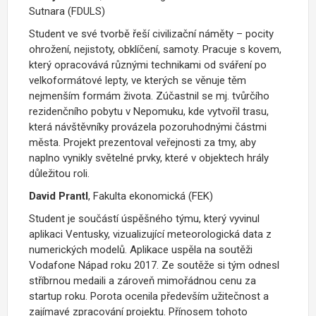
Sutnara (FDULS)
Student ve své tvorbě řeší civilizační náměty – pocity
ohrožení, nejistoty, obklíčení, samoty. Pracuje s kovem,
který opracovává různými technikami od sváření po
velkoformátové lepty, ve kterých se věnuje těm
nejmenším formám života. Zúčastnil se mj. tvůrčího
rezidenčního pobytu v Nepomuku, kde vytvořil trasu,
která návštěvníky provázela pozoruhodnými částmi
města. Projekt prezentoval veřejnosti za tmy, aby
naplno vynikly světelné prvky, které v objektech hrály
důležitou roli.
David Prantl
, Fakulta ekonomická (FEK)
Student je součástí úspěšného týmu, který vyvinul
aplikaci Ventusky, vizualizující meteorologická data z
numerických modelů. Aplikace uspěla na soutěži
Vodafone Nápad roku 2017. Ze soutěže si tým odnesl
stříbrnou medaili a zároveň mimořádnou cenu za
startup roku. Porota ocenila především užitečnost a
zajímavé zpracování projektu. Přínosem tohoto