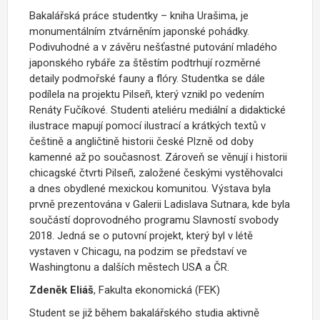
Bakalářská práce studentky – kniha Urašima, je
monumentálním ztvárněním japonské pohádky.
Podivuhodné a v závěru nešťastné putování mladého
japonského rybáře za štěstím podtrhují rozměrné
detaily podmořské fauny a flóry. Studentka se dále
podílela na projektu Pilseñ, který vznikl po vedením
Renáty Fučíkové. Studenti ateliéru mediální a didaktické
ilustrace mapují pomocí ilustrací a krátkých textů v
češtině a angličtině historii české Plzně od doby
kamenné až po současnost. Zároveň se věnují i historii
chicagské čtvrti Pilseñ, založené českými vystěhovalci
a dnes obydlené mexickou komunitou. Výstava byla
prvně prezentována v Galerii Ladislava Sutnara, kde byla
součástí doprovodného programu Slavností svobody
2018. Jedná se o putovní projekt, který byl v létě
vystaven v Chicagu, na podzim se představí ve
Washingtonu a dalších městech USA a ČR.
Zdeněk Eliáš
, Fakulta ekonomická (FEK)
Student se již během bakalářského studia aktivně