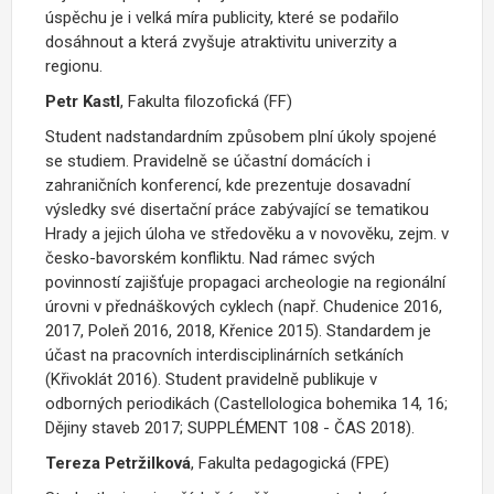
úspěchu je i velká míra publicity, které se podařilo
dosáhnout a která zvyšuje atraktivitu univerzity a
regionu.
Petr Kastl
, Fakulta filozofická (FF)
Student nadstandardním způsobem plní úkoly spojené
se studiem. Pravidelně se účastní domácích i
zahraničních konferencí, kde prezentuje dosavadní
výsledky své disertační práce zabývající se tematikou
Hrady a jejich úloha ve středověku a v novověku, zejm. v
česko-bavorském konfliktu. Nad rámec svých
povinností zajišťuje propagaci archeologie na regionální
úrovni v přednáškových cyklech (např. Chudenice 2016,
2017, Poleň 2016, 2018, Křenice 2015). Standardem je
účast na pracovních interdisciplinárních setkáních
(Křivoklát 2016). Student pravidelně publikuje v
odborných periodikách (Castellologica bohemika 14, 16;
Dějiny staveb 2017; SUPPLÉMENT 108 - ČAS 2018).
Tereza Petržilková
, Fakulta pedagogická (FPE)