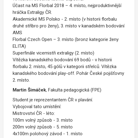
Účast na MS Florbal 2018 – 4. místo, nejproduktivnější
hráčka Extraligy ČR.
Akademické MS Polsko - 2. místo (v historii florbalu
druhé stříbro pro ženy), 3. místo v kanadském bodování
AMS
Florbal Czech Open – 3. místo (bronz kategorie ženy
ELITA)
Superfinále vicemistři extraligy (2. místo)
Vítězka kanadského bodování 69 bodů - v historii
florbalu 2. místo, 45 gólů v kategorii střelců. Vítězka
kanadského bodování play-off. Pohár České pojišťovny
2. místo.
Martin Šimáček
, Fakulta pedagogická (FPE)
Student je reprezentantem ČR v plavání.
Vybojoval tato umístění:
Mistrovství ČR - léto:
100m volný způsob - 3. místo
200m volný způsob - 5. místo
4x100m polohový závod - 1. místo