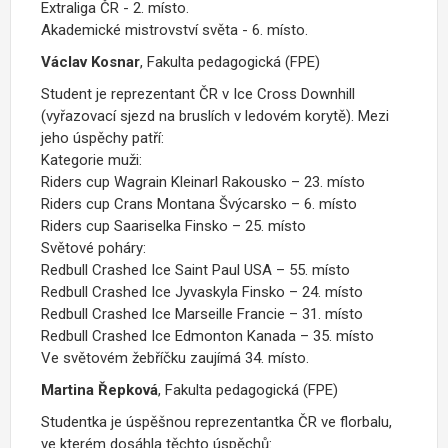
Extraliga ČR - 2. místo.
Akademické mistrovství světa - 6. místo.
Václav Kosnar
, Fakulta pedagogická (FPE)
Student je reprezentant ČR v Ice Cross Downhill
(vyřazovací sjezd na bruslích v ledovém korytě). Mezi
jeho úspěchy patří:
Kategorie muži:
Riders cup Wagrain Kleinarl Rakousko – 23. místo
Riders cup Crans Montana Švýcarsko – 6. místo
Riders cup Saariselka Finsko – 25. místo
Světové poháry:
Redbull Crashed Ice Saint Paul USA – 55. místo
Redbull Crashed Ice Jyvaskyla Finsko – 24. místo
Redbull Crashed Ice Marseille Francie – 31. místo
Redbull Crashed Ice Edmonton Kanada – 35. místo
Ve světovém žebříčku zaujímá 34. místo.
Martina Řepková
, Fakulta pedagogická (FPE)
Studentka je úspěšnou reprezentantka ČR ve florbalu,
ve kterém dosáhla těchto úspěchů: