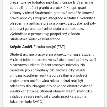
prezentuje se bohatou publikační činností. Významně
se podílí na řešení grantů a projektů – např. grant
získaný v rámci Studentské grantové soutěže Ústavně-
právní aspekty Evropské integrace a státní suverenity s
ohledem na aplikační práva a projekt Evropské hodnoty
a ústavní garance právního státu a demokracie;
východiska a perspektivy, podpořený z fondu
Studentské vědecké konference.
Štěpán Anděl
, Fakulta strojní (FST)
Student aktivně pracoval na projektu Formula Student.
V rámci tohoto projektu ve své diplomové práci vytvořil
a otestoval unikátní řešení pracovní návodky. Na
monitoru jsou promítány dílčí kroky a díky využití
principu rozšířené reality jsou v reálném prostředí
projektorem osvětlována místa, odkud mají být
odebírány díly. Navigaci pro návodce obstará ovladač
vlastní konstrukce. Student stanovil vlastní metodiku
validace a reprezentoval s touto prací katedru na
fakultním kole SVOČ.