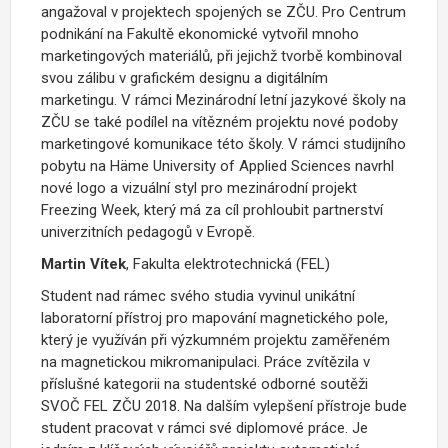
angažoval v projektech spojených se ZČU. Pro Centrum
podnikání na Fakultě ekonomické vytvořil mnoho
marketingových materiálů, při jejichž tvorbě kombinoval
svou zálibu v grafickém designu a digitálním
marketingu. V rámci Mezinárodní letní jazykové školy na
ZČU se také podílel na vítězném projektu nové podoby
marketingové komunikace této školy. V rámci studijního
pobytu na Häme University of Applied Sciences navrhl
nové logo a vizuální styl pro mezinárodní projekt
Freezing Week, který má za cíl prohloubit partnerství
univerzitních pedagogů v Evropě.
Martin Vítek
, Fakulta elektrotechnická (FEL)
Student nad rámec svého studia vyvinul unikátní
laboratorní přístroj pro mapování magnetického pole,
který je využíván při výzkumném projektu zaměřeném
na magnetickou mikromanipulaci. Práce zvítězila v
příslušné kategorii na studentské odborné soutěži
SVOČ FEL ZČU 2018. Na dalším vylepšení přístroje bude
student pracovat v rámci své diplomové práce. Je