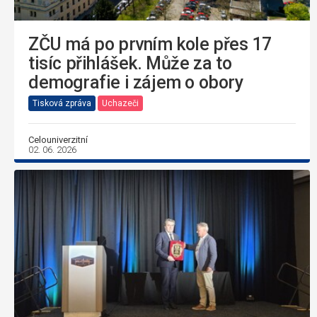
ZČU má po prvním kole přes 17
tisíc přihlášek. Může za to
demografie i zájem o obory
Tisková zpráva
Uchazeči
Celouniverzitní
02. 06. 2026