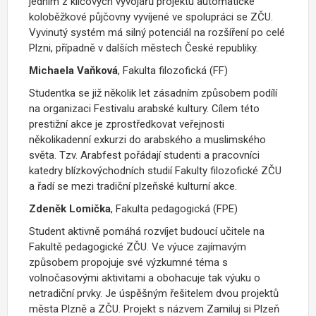
jedním z klíčových vývojářů projektu automatické
koloběžkové půjčovny vyvíjené ve spolupráci se ZČU.
Vyvinutý systém má silný potenciál na rozšíření po celé
Plzni, případně v dalších městech České republiky.
Michaela Vaňková
, Fakulta filozofická (FF)
Studentka se již několik let zásadním způsobem podílí
na organizaci Festivalu arabské kultury. Cílem této
prestižní akce je zprostředkovat veřejnosti
několikadenní exkurzi do arabského a muslimského
světa. Tzv. Arabfest pořádají studenti a pracovníci
katedry blízkovýchodních studií Fakulty filozofické ZČU
a řadí se mezi tradiční plzeňské kulturní akce.
Zdeněk Lomička
, Fakulta pedagogická (FPE)
Student aktivně pomáhá rozvíjet budoucí učitele na
Fakultě pedagogické ZČU. Ve výuce zajímavým
způsobem propojuje své výzkumné téma s
volnočasovými aktivitami a obohacuje tak výuku o
netradiční prvky. Je úspěšným řešitelem dvou projektů
města Plzně a ZČU. Projekt s názvem Zamiluj si Plzeň