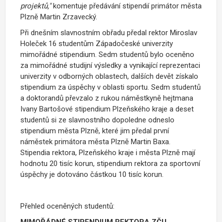
projektů,"
komentuje předávání stipendií primátor města
Plzně Martin Zrzavecký.
Při dnešním slavnostním obřadu předal rektor Miroslav
Holeček 16 studentům Západočeské univerzity
mimořádné stipendium. Sedm studentů bylo oceněno
za mimořádné studijní výsledky a vynikající reprezentaci
univerzity v odborných oblastech, dalších devět získalo
stipendium za úspěchy v oblasti sportu. Sedm studentů
a doktorandů převzalo z rukou náměstkyně hejtmana
Ivany Bartošové stipendium Plzeňského kraje a deset
studentů si ze slavnostního dopoledne odneslo
stipendium města Plzně, které jim předal první
náměstek primátora města Plzně Martin Baxa.
Stipendia rektora, Plzeňského kraje i města Plzně mají
hodnotu 20 tisíc korun, stipendium rektora za sportovní
úspěchy je dotováno částkou 10 tisíc korun.
Přehled oceněných studentů:
MIMOŘÁDNÉ STIPENDIUM REKTORA ZČU