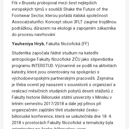
Frk v Bruselu probojoval mezi šest nejlepších
evropských týmů v soutěži Shake the Future of the
Footwear Sector, kterou pořádá italská společnost
Assocalzaturifici. Koncept obuvi 3FLT zaujme trojdílnou
podrážkou, důrazem na ekologii a zapojením zákazníka
do procesu navrhování.
Yauheniya Hryb
, Fakulta filozofická (FF)
Studentka započala řádné studium na katedře
antropologie Fakulty filozofické ZČU jako stipendistka
programu INTERSTUD. Významně se podílí na aktivitách
katedry, které jsou orientovány na spolupráci s
východoevropskými partnerskými pracovišti. Zejména
je třeba ocenit její nasazení v souvislosti s organizací a
realizací měsíčních studijních pobytů deseti stážistů z
Fakulty historie Běloruské státní univerzity v Minsku v
letním semestru 2017/2018 a dále její přínos při
organizačním zajištění třetí studentské česko-
běloruské konference, která se uskutečnila dne 18. 4.
2018 v prostorách Fakulty filozofické a tematicky byla
orientována na česko-běloruskou, resp.