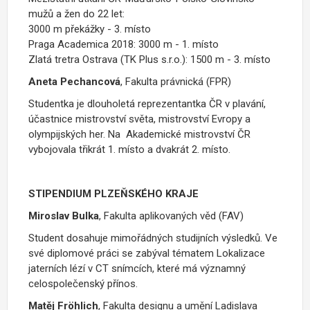
mužů a žen do 22 let:
3000 m překážky - 3. místo
Praga Academica 2018: 3000 m - 1. místo
Zlatá tretra Ostrava (TK Plus s.r.o.): 1500 m - 3. místo
Aneta Pechancová
, Fakulta právnická (FPR)
Studentka je dlouholetá reprezentantka ČR v plavání,
účastnice mistrovství světa, mistrovství Evropy a
olympijských her. Na Akademické mistrovství ČR
vybojovala třikrát 1. místo a dvakrát 2. místo.
STIPENDIUM PLZEŇSKÉHO KRAJE
Miroslav Bulka
, Fakulta aplikovaných věd (FAV)
Student dosahuje mimořádných studijních výsledků. Ve
své diplomové práci se zabýval tématem Lokalizace
jaterních lézí v CT snímcích, které má významný
celospolečenský přínos.
Matěj Fröhlich
, Fakulta designu a umění Ladislava