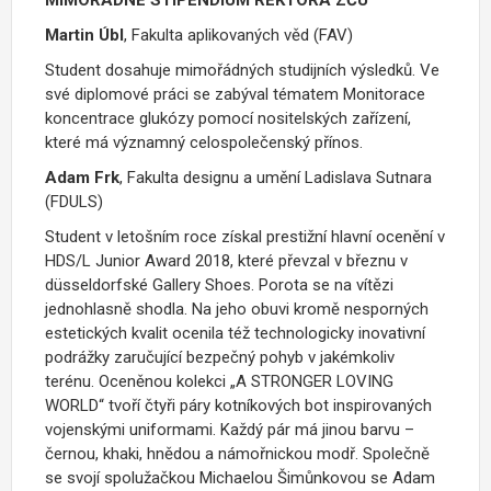
Martin Úbl
, Fakulta aplikovaných věd (FAV)
Student dosahuje mimořádných studijních výsledků. Ve
své diplomové práci se zabýval tématem Monitorace
koncentrace glukózy pomocí nositelských zařízení,
které má významný celospolečenský přínos.
Adam Frk
, Fakulta designu a umění Ladislava Sutnara
(FDULS)
Student v letošním roce získal prestižní hlavní ocenění v
HDS/L Junior Award 2018, které převzal v březnu v
düsseldorfské Gallery Shoes. Porota se na vítězi
jednohlasně shodla. Na jeho obuvi kromě nesporných
estetických kvalit ocenila též technologicky inovativní
podrážky zaručující bezpečný pohyb v jakémkoliv
terénu. Oceněnou kolekci „A STRONGER LOVING
WORLD“ tvoří čtyři páry kotníkových bot inspirovaných
vojenskými uniformami. Každý pár má jinou barvu –
černou, khaki, hnědou a námořnickou modř. Společně
se svojí spolužačkou Michaelou Šimůnkovou se Adam