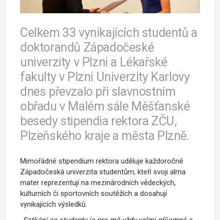
Celkem 33 vynikajících studentů a
doktorandů Západočeské
univerzity v Plzni a Lékařské
fakulty v Plzni Univerzity Karlovy
dnes převzalo při slavnostním
obřadu v Malém sále Měšťanské
besedy stipendia rektora ZČU,
Plzeňského kraje a města Plzně.
Mimořádné stipendium rektora uděluje každoročně
Západočeská univerzita studentům, kteří svoji alma
mater reprezentují na mezinárodních vědeckých,
kulturních či sportovních soutěžích a dosahují
vynikajících výsledků.
„Setkání se studenty je pro mě vždy velmi příjemné a