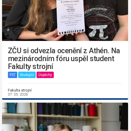
ZČU si odvezla ocenění z Athén. Na
mezinárodním fóru uspěl student
Fakulty strojní
FST
Studující
Úspěchy
Fakulta strojní
07. 05. 2026