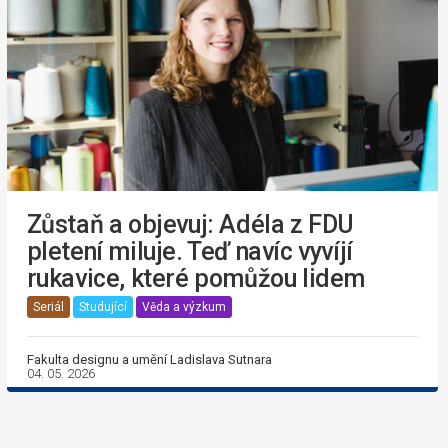
Zůstaň a objevuj: Adéla z FDU
pletení miluje. Teď navíc vyvíjí
rukavice, které pomůžou lidem
Seriál
Studující
Věda a výzkum
Fakulta designu a umění Ladislava Sutnara
04. 05. 2026