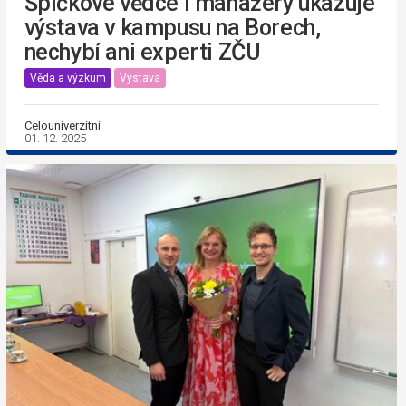
Špičkové vědce i manažery ukazuje
výstava v kampusu na Borech,
nechybí ani experti ZČU
Věda a výzkum
Výstava
Celouniverzitní
01. 12. 2025