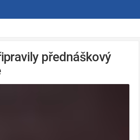
řipravily přednáškový
e