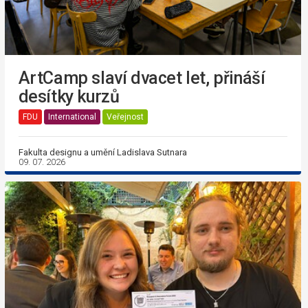
ArtCamp slaví dvacet let, přináší
desítky kurzů
FDU
International
Veřejnost
Fakulta designu a umění Ladislava Sutnara
09. 07. 2026