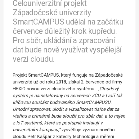
Celouniverzitní projekt
Západočeské univerzity
SmartCAMPUS udělal na začátku
července důležitý krok kupředu.
Pro sběr, ukládání a zpracování
dat bude nově využívat vyspělejší
verzi cloudu.
Projekt SmartCAMPUS, který funguje na Západočeské
univerzitě už od roku 2018, získal 2. července od firmy
HEXIO novou verzi cloudového systému.
„Cloudový
systém je nainstalovaný na serverech ZČU a tvoří tak
klíčovou součást budovaného SmartCAMPUSU.
Umožní zpracovat, uložit a vizualizovat tisíce dat za
vteřinu a primárně bude sloužit pro sběr dat, a to nejen
z IoT systémů, které se postupně instalují v
univerzitním kampusu,“
vysvětluje význam nového
cloudu Petr Kašpar z katedry technologií a měření