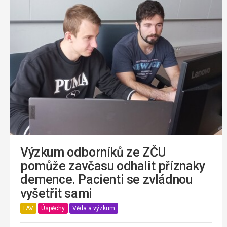
Výzkum odborníků ze ZČU
pomůže zavčasu odhalit příznaky
demence. Pacienti se zvládnou
vyšetřit sami
FAV
Úspěchy
Věda a výzkum