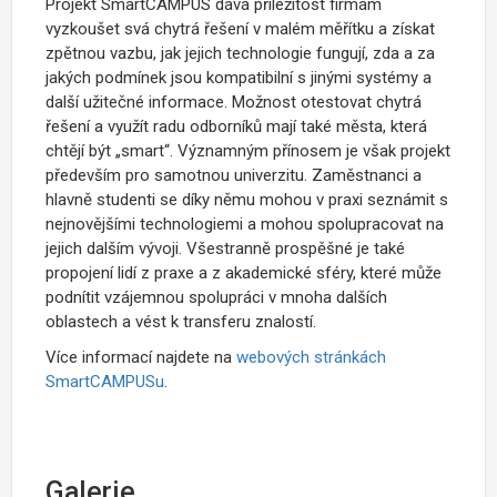
Projekt SmartCAMPUS dává příležitost firmám
vyzkoušet svá chytrá řešení v malém měřítku a získat
zpětnou vazbu, jak jejich technologie fungují, zda a za
jakých podmínek jsou kompatibilní s jinými systémy a
další užitečné informace. Možnost otestovat chytrá
řešení a využít radu odborníků mají také města, která
chtějí být „smart“. Významným přínosem je však projekt
především pro samotnou univerzitu. Zaměstnanci a
hlavně studenti se díky němu mohou v praxi seznámit s
nejnovějšími technologiemi a mohou spolupracovat na
jejich dalším vývoji. Všestranně prospěšné je také
propojení lidí z praxe a z akademické sféry, které může
podnítit vzájemnou spolupráci v mnoha dalších
oblastech a vést k transferu znalostí.
Více informací najdete na
webových stránkách
SmartCAMPUSu
.
Galerie