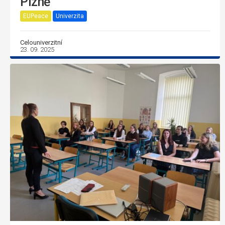
Plzně
EUPeace
Univerzita
Celouniverzitní
23. 09. 2025