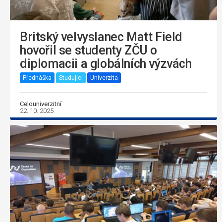
Britský velvyslanec Matt Field
hovořil se studenty ZČU o
diplomacii a globálních výzvách
Přednáška
Studující
Univerzita
Celouniverzitní
22. 10. 2025