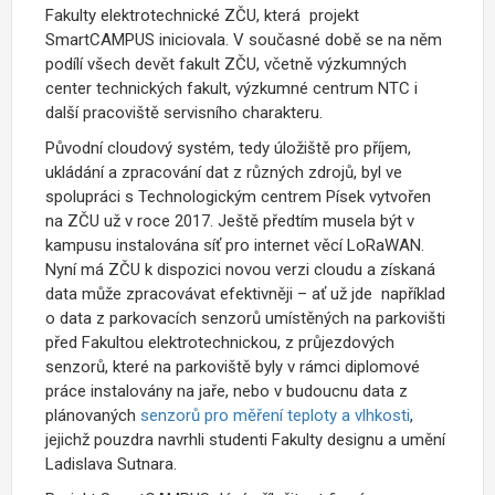
Fakulty elektrotechnické ZČU, která projekt
SmartCAMPUS iniciovala. V současné době se na něm
podílí všech devět fakult ZČU, včetně výzkumných
center technických fakult, výzkumné centrum NTC i
další pracoviště servisního charakteru.
Původní cloudový systém, tedy úložiště pro příjem,
ukládání a zpracování dat z různých zdrojů, byl ve
spolupráci s Technologickým centrem Písek vytvořen
na ZČU už v roce 2017. Ještě předtím musela být v
kampusu instalována síť pro internet věcí LoRaWAN.
Nyní má ZČU k dispozici novou verzi cloudu a získaná
data může zpracovávat efektivněji – ať už jde například
o data z parkovacích senzorů umístěných na parkovišti
před Fakultou elektrotechnickou, z průjezdových
senzorů, které na parkoviště byly v rámci diplomové
práce instalovány na jaře, nebo v budoucnu data z
plánovaných
senzorů pro měření teploty a vlhkosti
,
jejichž pouzdra navrhli studenti Fakulty designu a umění
Ladislava Sutnara.