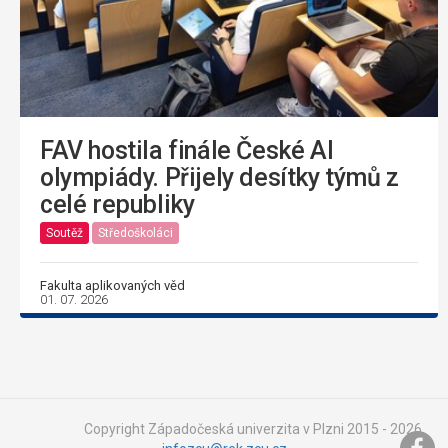
FAV hostila finále České AI
olympiády. Přijely desítky týmů z
celé republiky
Soutěž
Středoškoláci
Fakulta aplikovaných věd
01. 07. 2026
Copyright Západočeská univerzita v Plzni 2015 - 2026,