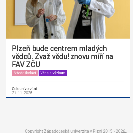
Plzeň bude centrem mladých
vědců. Zvaž vědu! znovu míří na
FAV ZČU
Středoškoláci
Věda a výzkum
Celouniverzitní
21. 11. 2025
Copyright Západočeská univerzita v Plzni 2015 - 2026,