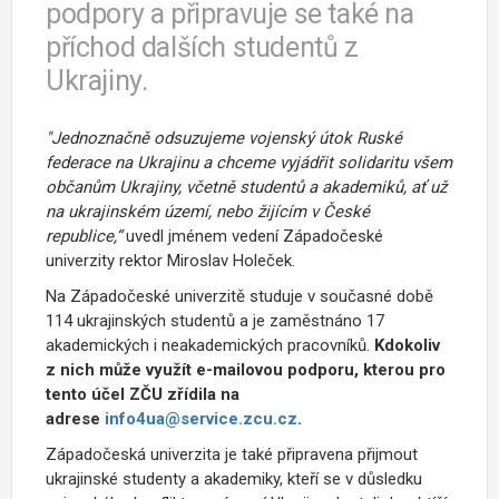
podpory a připravuje se také na
příchod dalších studentů z
Ukrajiny.
"Jednoznačně odsuzujeme vojenský útok Ruské
federace na Ukrajinu a chceme vyjádřit solidaritu všem
občanům Ukrajiny, včetně studentů a akademiků, ať už
na ukrajinském území, nebo žijícím v České
republice,“
uvedl jménem vedení Západočeské
univerzity rektor Miroslav Holeček.
Na Západočeské univerzitě studuje v současné době
114 ukrajinských studentů a je zaměstnáno 17
akademických i neakademických pracovníků.
Kdokoliv
z nich může využít e-mailovou podporu, kterou pro
tento účel ZČU zřídila na
adrese
info4ua@service.zcu.cz
.
Západočeská univerzita je také připravena přijmout
ukrajinské studenty a akademiky, kteří se v důsledku