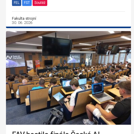
FEL
FST
Soutěž
Fakulta strojní
30. 06. 2026