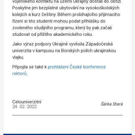
vojenského konfliktu na území Ukrajiny dostali do obtíží.
Poskytne jim bezplatné ubytování na vysokoškolských
kolejích a kurz češtiny. Během probíhajícího přijímacího
řízení si tito studenti mohou podat přihlášku do
zvoleného studijního programu, který by pak začali
studovat od příštího akademického roku.
Jako výraz podpory Ukrajině vyvěsila Západočeská
univerzita v kampusu na Borských polích ukrajinskou
vlajku.
Připojila se také k
prohlášení České konference
rektorů
.
Celouniverzitní
Šárka Stará
24. 02. 2022