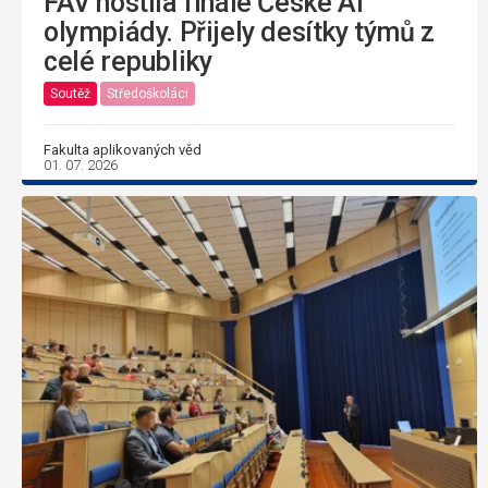
FAV hostila finále České AI
olympiády. Přijely desítky týmů z
celé republiky
Soutěž
Středoškoláci
Fakulta aplikovaných věd
01. 07. 2026