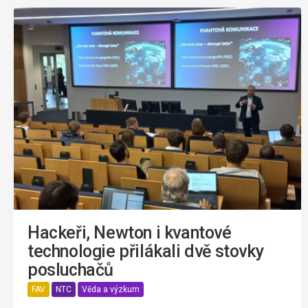
Hackeři, Newton i kvantové
technologie přilákali dvě stovky
posluchačů
FAV
NTC
Věda a výzkum