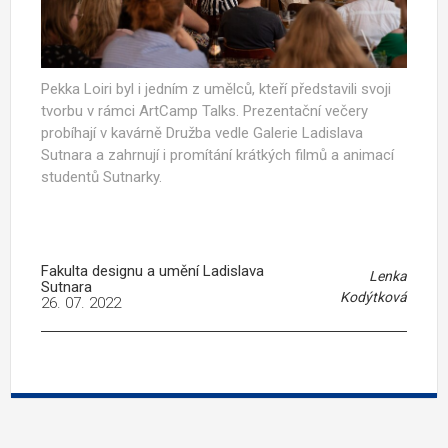
Pekka Loiri byl i jedním z umělců, kteří představili svoji
tvorbu v rámci ArtCamp Talks. Prezentační večery
probíhají v kavárně Družba vedle Galerie Ladislava
Sutnara a zahrnují i promítání krátkých filmů a animací
studentů Sutnarky.
Fakulta designu a umění Ladislava
Lenka
Sutnara
Kodýtková
26. 07. 2022