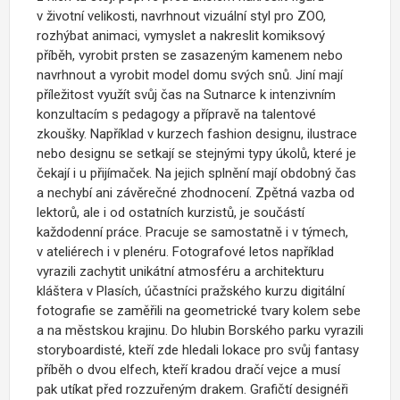
v životní velikosti, navrhnout vizuální styl pro ZOO,
rozhýbat animaci, vymyslet a nakreslit komiksový
příběh, vyrobit prsten se zasazeným kamenem nebo
navrhnout a vyrobit model domu svých snů. Jiní mají
příležitost využít svůj čas na Sutnarce k intenzivním
konzultacím s pedagogy a přípravě na talentové
zkoušky. Například v kurzech fashion designu, ilustrace
nebo designu se setkají se stejnými typy úkolů, které je
čekají i u přijímaček. Na jejich splnění mají obdobný čas
a nechybí ani závěrečné zhodnocení. Zpětná vazba od
lektorů, ale i od ostatních kurzistů, je součástí
každodenní práce. Pracuje se samostatně i v týmech,
v ateliérech i v plenéru. Fotografové letos například
vyrazili zachytit unikátní atmosféru a architekturu
kláštera v Plasích, účastníci pražského kurzu digitální
fotografie se zaměřili na geometrické tvary kolem sebe
a na městskou krajinu. Do hlubin Borského parku vyrazili
storyboardisté, kteří zde hledali lokace pro svůj fantasy
příběh o dvou elfech, kteří kradou dračí vejce a musí
pak utíkat před rozzuřeným drakem. Grafičtí designéři