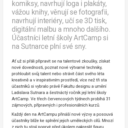
komiksy, navrhují loga i plakáty,
vážou knihy, věnují se fotografii,
navrhují interiéry, učí se 3D tisk,
digitální malbu a mnoho dalšího.
Účastníci letní školy ArtCamp si
na Sutnarce plní své sny.
Ať už si přáli připravit se na talentové zkoušky, získat
nové dovednosti, poznat nové výtvarné techniky,
prohloubit svůj talent nebo strávit část svého léta
kreativně a v inspirativním prostředí, více než tři sta
účastníků si vybralo právě Fakultu designu a umění
Ladislava Sutnara a šestnáctý ročník její letní školy
ArtCamp. Ve třech červencových týdnech probíhá 31
zájmových, přípravných i profesionálních kurzů.
Každý den na ArtCampu přináší nové výzvy a posouvá
účastníky blíže ke splnění jejich uměleckých cílů. Mnozí
z nich tu stojí poprvé před úkolem nakreslit figuru