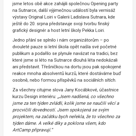
jsme letos obě akce zahájili společnou Opening party
na Sutnarce, další výjimečnou událostí byla vernisáž
výstavy Original Loiri v Galerii Ladislava Sutnara, kde
ještě do 20. srpna představuje svoji tvorbu finský
grafický designér a host letní školy Pekka Loiri.
Jedno přání se splnilo i nám organizátorům – po
dvouleté pauze si letní škola opět našla své početné
publikum a podařilo se plynule navázat na tradici, bez
které jsme si léto na Sutnarce dlouhá léta nedokázali
ani představit. Třešničkou na dortu jsou pak spokojené
reakce mnoha absolventů kurzů, které dostáváme buď
osobně, nebo formou příspěvků na sociálních sítích.
Za všechny citujme slova Jany Kocábkové, účastnice
kurzu Design interiéru:
„Jsem nadšená, co všechno
jsme za ten týden zvládli, kolik jsme se naučili věcí a
procvičili dovedností. Jsem spokojená se svým
projektem, na začátku bych neřekla, že to všechno za
týden dáme. A velké díky a poklona všem, kdo
ArtCamp připravují.“