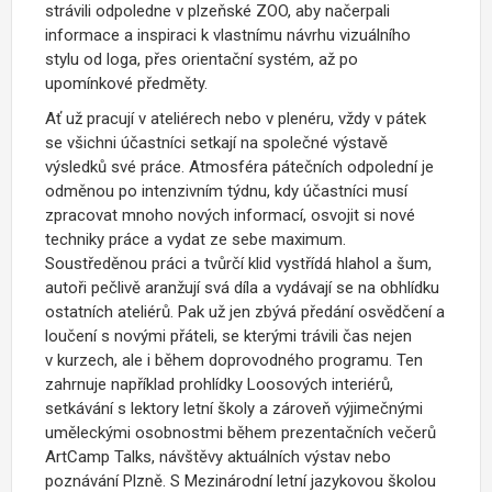
strávili odpoledne v plzeňské ZOO, aby načerpali
informace a inspiraci k vlastnímu návrhu vizuálního
stylu od loga, přes orientační systém, až po
upomínkové předměty.
Ať už pracují v ateliérech nebo v plenéru, vždy v pátek
se všichni účastníci setkají na společné výstavě
výsledků své práce. Atmosféra pátečních odpolední je
odměnou po intenzivním týdnu, kdy účastníci musí
zpracovat mnoho nových informací, osvojit si nové
techniky práce a vydat ze sebe maximum.
Soustředěnou práci a tvůrčí klid vystřídá hlahol a šum,
autoři pečlivě aranžují svá díla a vydávají se na obhlídku
ostatních ateliérů. Pak už jen zbývá předání osvědčení a
loučení s novými přáteli, se kterými trávili čas nejen
v kurzech, ale i během doprovodného programu. Ten
zahrnuje například prohlídky Loosových interiérů,
setkávání s lektory letní školy a zároveň výjimečnými
uměleckými osobnostmi během prezentačních večerů
ArtCamp Talks, návštěvy aktuálních výstav nebo
poznávání Plzně. S Mezinárodní letní jazykovou školou