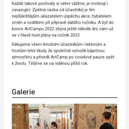
Každé takové pochvaly si velmi vážíme, je motivují i
zavazující. Zpětná vazba od účastníků je tím
nejdůležitějším ukazatelem úspěchu akce, hybatelem
změn a vodítkem při přípravě dalšího ročníku. A byť do
konce ArtCampu 2022 zbývá ještě několik dní, nám už
se v hlavě honí plány na ročník 2023.
Děkujeme všem letošním účastníkům i lektorům a
hostům letní školy, že společně vytvořili báječnou
atmosféru a přivedli ArtCamp po covidové pauze opět
k životu. Těšíme se na viděnou příští rok.
Galerie