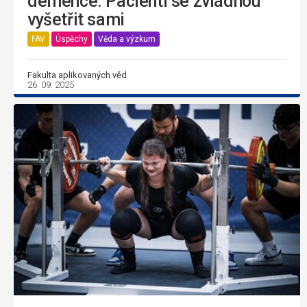
demence. Pacienti se zvládnou
vyšetřit sami
FAV
Úspěchy
Věda a výzkum
Fakulta aplikovaných věd
26. 09. 2025