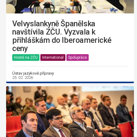
Velvyslankyně Španělska
navštívila ZČU. Vyzvala k
přihláškám do Iberoamerické
ceny
Hosté na ZČU
International
Spolupráce
Ústav jazykové přípravy
25. 02. 2026