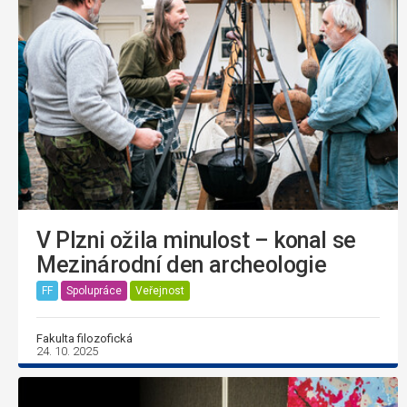
V Plzni ožila minulost – konal se
Mezinárodní den archeologie
FF
Spolupráce
Veřejnost
Fakulta filozofická
24. 10. 2025