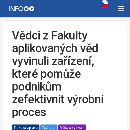
Vědci z Fakulty
aplikovaných věd
vyvinuli zařízení,
které pomůže
podnikům
zefektivnit výrobní
proces
Tisková zpráva
Transfer
Věda a výzkum