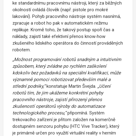
ke standardnímu pracovnímu nástroji, který za běžných
okolností ovládá člověk (např. pistole pro mokré
lakování). Pohyb pracovního nástroje systém nasnímá,
zpracuje a robot ho pak v automatickém režimu
replikuje. Kromě toho, že takový postup spoří čas a
náklady, zajistí také efektivní přenos know‑how
zkušeného lidského operátora do činností prováděných
robotem.
„Možnost programování robotů snadným a intuitivním
způsobem, který zvládne po rychlém zaškolení
kdokoliv bez požadavků na speciální kvalifikaci, může
významně pomoci robotizovat především malé a
střední podniky,“
konstatuje Martin Švejda.
„Učení
robotů tím, že jim ukážeme konkrétní pohyby
pracovního nástroje, zajistí přirozený přenos
zkušeností operátorů výroby do automatizace
technologického procesu,“
připomíná. Systém
trekovacího zařízení je přitom založen na komerčně
dostupném senzoru pohybu (HTC Vive Tracker), který
je primárně určen pro využití virtuální reality v herním