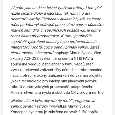
„V průmyslu se dnes běžně využívají roboty, které plní
různě složité úlohy a nahrazují tak rutinní práci
operátorů výroby. Zejména v aplikacích, kde se často
mění podoba vykonávané práce, ať už např. v důsledku
malých sérií dílů, či specifických požadavků, je nutné
robot často přeprogramovat. K tomu je obvykle
zapotřebí vyškolené obsluhy nebo profesionálních
integrátorů robotů, což s sebou přináší velkou zátěž
ekonomickou i časovou,“
popisuje Martin Švejda, člen
skupiny ACROSS výzkumného centra NTIS FAV a
současně vedoucí pětičlenného týmu vědců, kteří
vyvinuli trekovací zařízení, díky němuž se robot snadno
naučí potřebné úkony. Zařízení vzniklo v rámci projektu
„Nová technologie pro inteligentní plánování pohybu
robotů v průmyslových procesech“, podpořeného
Ministerstvem průmyslu a obchodu ČR z programu Trio.
„Naším cílem bylo, aby roboty mohli programovat
sami operátoři výroby,“
vysvětluje Martin Švejda.
Koncepce systému je založena na využití HW doplňku