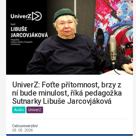
UniverZ: Foťte přítomnost, brzy z
ní bude minulost, říká pedagožka
Sutnarky Libuše Jarcovjáková
Audio
UniverZ
Celouniverzitní
03. 03. 2026