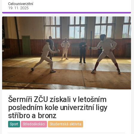
Celouniverzitní
19. 11. 2025
Šermíři ZČU získali v letošním
posledním kole univerzitní ligy
stříbro a bronz
Sport
Středoškoláci
Studentská aktivita