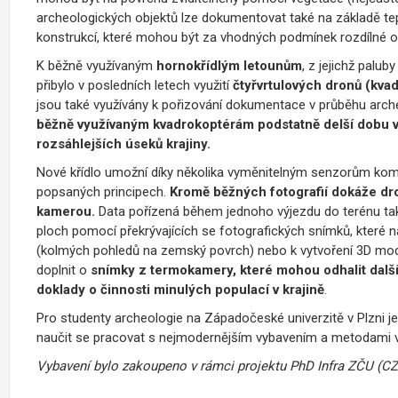
archeologických objektů lze dokumentovat také na základě te
konstrukcí, které mohou být za vhodných podmínek rozdílné od
K běžně využívaným
hornokřídlým letounům
, z jejichž palu
přibylo v posledních letech využití
čtyřvrtulových dronů (kva
jsou také využívány k pořizování dokumentace v průběhu arch
běžně využívaným kvadrokoptérám podstatně delší dobu v
rozsáhlejších úseků krajiny.
Nové křídlo umožní díky několika vyměnitelným senzorům ko
popsaných principech.
Kromě běžných fotografií dokáže dr
kamerou.
Data pořízená během jednoho výjezdu do terénu t
ploch pomocí překrývajících se fotografických snímků, které 
(kolmých pohledů na zemský povrch) nebo k vytvoření 3D mo
doplnit o
snímky z termokamery, které mohou odhalit dalš
doklady o činnosti minulých populací v krajině
.
Pro studenty archeologie na Západočeské univerzitě v Plzni je
naučit se pracovat s nejmodernějším vybavením a metodami v 
Vybavení bylo zakoupeno v rámci projektu PhD Infra ZČU (C