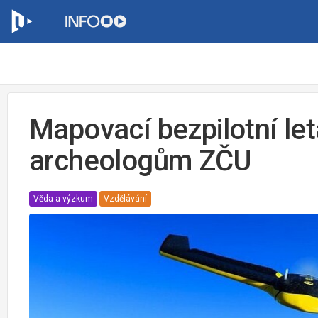
Mapovací bezpilotní l
archeologům ZČU
Věda a výzkum
Vzdělávání