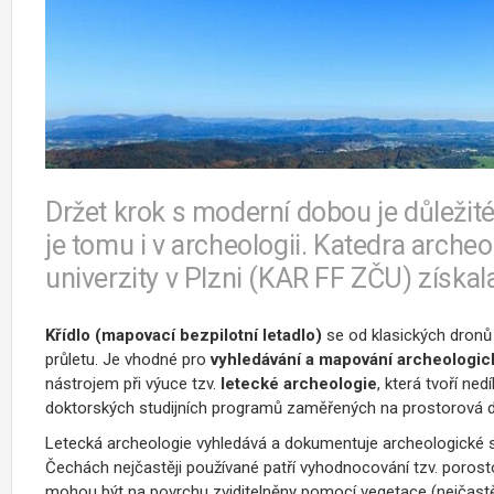
Držet krok s moderní dobou je důležit
je tomu i v archeologii. Katedra arche
univerzity v Plzni (KAR FF ZČU) získal
Křídlo (mapovací bezpilotní letadlo)
se od klasických dronů 
průletu. Je vhodné pro
vyhledávání a mapování archeologick
nástrojem při výuce tzv.
letecké archeologie
, která tvoří ne
doktorských studijních programů zaměřených na prostorová 
Letecká archeologie vyhledává a dokumentuje archeologické si
Čechách nejčastěji používané patří vyhodnocování tzv. porost
mohou být na povrchu zviditelněny pomocí vegetace (nejčastěji