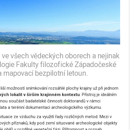
é ve všech vědeckých oborech a nejinak
ologie Fakulty filozofické Západočeské
a mapovací bezpilotní letoun.
liší možností snímkování rozsáhlé plochy krajiny už při jednom
ých lokalit v širším krajinném kontextu
. Přístroj je ideálním
dílnou součást badatelské činnosti doktorandů v rámci
data a terénní dokumentaci archeologického výzkum
u.
tuace ze vzduchu za využití řady rozličných metod. Mezi v
ových příznaků, kdy pod zemí situované archeologické objekty
 obilí) v rozdílné vegetační fázi. Přítomnost a rozsah