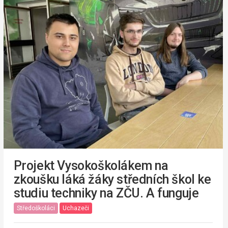
Projekt Vysokoškolákem na
zkoušku láká žáky středních škol ke
studiu techniky na ZČU. A funguje
Středoškoláci
Uchazeči