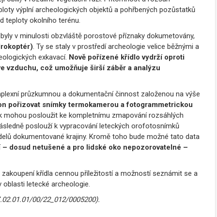
ploty výplní archeologických objektů a pohřbených pozůstatků
 teploty okolního terénu.
by byly v minulosti obzvláště porostové příznaky dokumetovány,
drokoptér)
. Ty se staly v prostředí archeologie velice běžnými a
eologických exkavací.
Nově pořízené křídlo vydrží oproti
e vzduchu, což umožňuje širší záběr a analýzu
mplexní průzkumnou a dokumentační činnost založenou na výše
on pořizovat snímky termokamerou a fotogrammetrickou
ak mohou posloužit ke kompletnímu zmapování rozsáhlých
následně poslouží k vypracování leteckých orofotosnímků
delů dokumentované krajiny. Kromě toho bude možné tato data
í – dosud netušené a pro lidské oko nepozorovatelné –
 zakoupení křídla cennou příležitostí a možností seznámit se a
oblasti letecké archeologie.
Z.02.01.01/00/22_012/0005200).