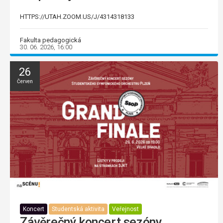
HTTPS://UTAH.ZOOM.US/J/4314318133
Fakulta pedagogická
30. 06. 2026, 16:00
26
Červen
Koncert
Studentská aktivita
Veřejnost
Závěrečný koncert sezóny