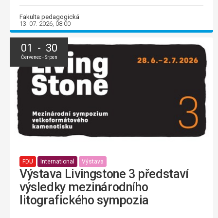
Fakulta pedagogická
13. 07. 2026, 08:00
01 - 30
Červenec - Srpen
FDU
International
Výstava
Výstava Livingstone 3 představí
výsledky mezinárodního
litografického sympozia