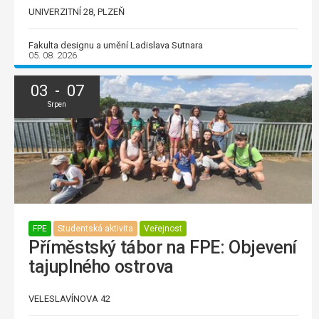
UNIVERZITNÍ 28, PLZEŇ
Fakulta designu a umění Ladislava Sutnara
05. 08. 2026
03 - 07
Srpen
FPE
Studentská aktivita
Veřejnost
Příměstský tábor na FPE: Objevení
tajuplného ostrova
VELESLAVÍNOVA 42