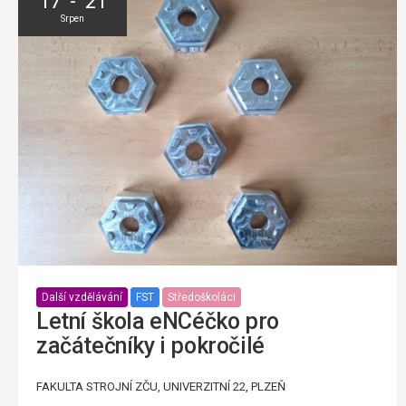
17 - 21
Srpen
Další vzdělávání
FST
Středoškoláci
Letní škola eNCéčko pro
začátečníky i pokročilé
FAKULTA STROJNÍ ZČU, UNIVERZITNÍ 22, PLZEŇ