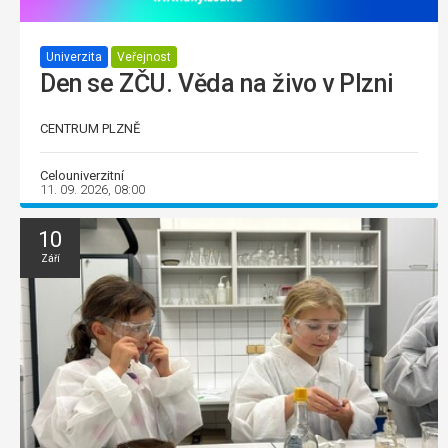
Univerzita
Veřejnost
Den se ZČU. Věda na živo v Plzni
CENTRUM PLZNĚ
Celouniverzitní
11. 09. 2026, 08:00
10
Září