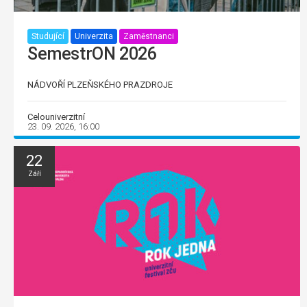
Studující
Univerzita
Zaměstnanci
SemestrON 2026
NÁDVOŘÍ PLZEŇSKÉHO PRAZDROJE
Celouniverzitní
23. 09. 2026, 16:00
22
Září