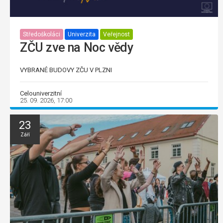
Středoškoláci
Univerzita
Veřejnost
ZČU zve na Noc vědy
VYBRANÉ BUDOVY ZČU V PLZNI
Celouniverzitní
25. 09. 2026, 17:00
23
Září