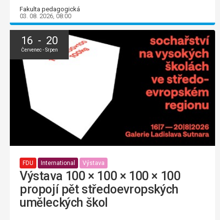
Fakulta pedagogická
03. 08. 2026, 08:00
16 - 20
Červenec - Srpen
FDU
International
Výstava
Výstava 100 × 100 × 100 × 100
propojí pět středoevropských
uměleckých škol