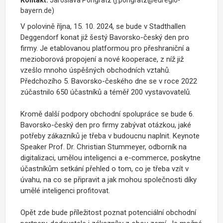
Kontakt:
Jaroslava Pongratz (j.pongratz@euregio-
bayern.de)
V polovině října, 15. 10. 2024, se bude v Stadthallen
Deggendorf konat již šestý Bavorsko-český den pro
firmy. Je etablovanou platformou pro přeshraniční a
mezioborová propojení a nové kooperace, z níž již
vzešlo mnoho úspěšných obchodních vztahů.
Předchozího 5. Bavorsko-českého dne se v roce 2022
zúčastnilo 650 účastníků a téměř 200 vystavovatelů.
Kromě další podpory obchodní spolupráce se bude 6.
Bavorsko-český den pro firmy zabývat otázkou, jaké
potřeby zákazníků je třeba v budoucnu naplnit. Keynote
Speaker Prof. Dr. Christian Stummeyer, odborník na
digitalizaci, umělou inteligenci a e-commerce, poskytne
účastníkům setkání přehled o tom, co je třeba vzít v
úvahu, na co se připravit a jak mohou společnosti díky
umělé inteligenci profitovat.
Opět zde bude příležitost poznat potenciální obchodní