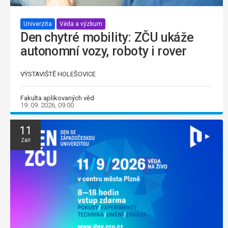
Univerzita
Věda a výzkum
Den chytré mobility: ZČU ukáže
autonomní vozy, roboty i rover
VÝSTAVIŠTĚ HOLEŠOVICE
Fakulta aplikovaných věd
19. 09. 2026, 09:00
11
Září