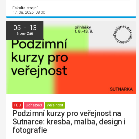
Fakulta strojní
17. 08. 2026, 08:00
05 - 13
Srpen - Září
FDU
Uchazeči
Veřejnost
Podzimní kurzy pro veřejnost na
Sutnarce: kresba, malba, design i
fotografie