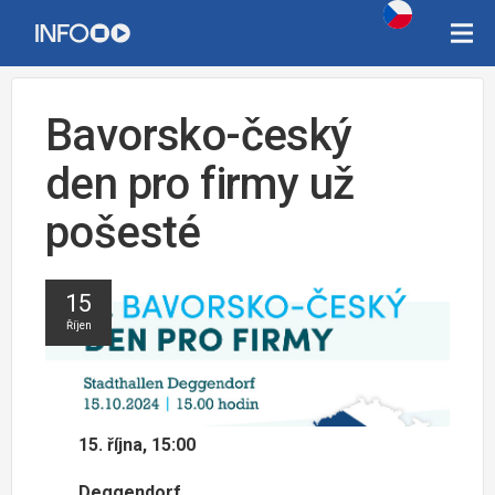
Bavorsko-český
den pro firmy už
pošesté
15
Říjen
15. října, 15:00
Deggendorf