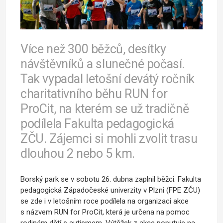
Více než 300 běžců, desítky
návštěvníků a slunečné počasí.
Tak vypadal letošní devátý ročník
charitativního běhu RUN for
ProCit, na kterém se už tradičně
podílela Fakulta pedagogická
ZČU. Zájemci si mohli zvolit trasu
dlouhou 2 nebo 5 km.
Borský park se v sobotu 26. dubna zaplnil běžci. Fakulta
pedagogická Západočeské univerzity v Plzni (FPE ZČU)
se zde i v letošním roce podílela na organizaci akce
s názvem RUN for ProCit, která je určena na pomoc
rodinám dětí s autismem. Výtěžek z akce poputuje na