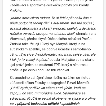
vzdělávací a sportovně-relaxační pobyty pro klienty
ProCitu.
„
Máme obrovskou radost, že si lidé opět našli čas a
přišli podpořit rodiny dětí s autismem. Krásné počasí,
úžasná atmosféra a skvělý program udělaly z devátého
ročníku opravdu nezapomenutelnou akci
,“ shrnula Irena
Vítovcová, předsedkyně Občanského sdružení ProCit.
Zmínila také, že její 19letý syn Matyáš, který je na
autistickém spektru, se poprvé účastnil i samotného
běhu.
„Syn sice dvoukilometrovou trasu spíše ušel, ale
i tak je to veliký úspěch,“
dodala. Matyáše se na startu
ujal právě jeden ze studentů FPE, který s ním trasu
prošel a po celou dobu se mu věnoval.
Slavnostního zahájení akce i běhu na 2 km se i letos
zúčastnil děkan Fakulty pedagogické
Pavel Mentlík
:
„
Chtěl bych poděkovat všem studujícím, kteří se
zapojili do této mimořádné akce. Spolupráce se
sdružením ProCit je pevně ukotvena ve výuce a prolíná
se v
přípravě budoucích učitelů i speciálních