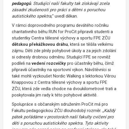
pedagogů
. Studující naší fakulty tak získávají zcela
zásadní zkušenosti pro práci s dětmi s poruchou
autistického spektra,
“ uvedl děkan.
V rámci doprovodného programu devátého ročníku
charitativního běhu RUN for ProCit připravili studenti a
studentky Centra tělesné výchovy a sportu FPE ZČU
dětskou překážkovou dráhu
, která se těšila velkému
zájmu. Děti zde plnily pohybové úkoly a za jejich zdolání
si odnesly drobnou odměnu. Studující FPE se rovněž
podíleli na
vedení rozcvičky
pro účastníky běhu, čímž
připravili účastníky na sportovní výkon. Návštěvníci si
také mohli vyzkoušet Nordic Walking s lektorkou Věrou
Knappovou z Centra tělesné výchovy a sportu FPE
ZČU, která zde vedla chodce na dvoukilometrové trati a
poskytovala jim rady k této pohybové aktivitě.
Spolupráce s občanským sdružením ProCit má pro
Fakultu pedagogickou ZČU dlouhodobý rozměr. „
Každý
pátek pořádáme v prostorách naší fakulty cvičení pro
děti s poruchou autistického spektra. Tyto aktivity