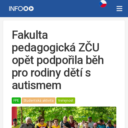
Fakulta
pedagogická ZČU
opět podpořila běh
pro rodiny dětí s
autismem
FPE
Studentská aktivita
Veřejnost