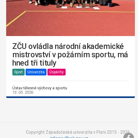
ZČU ovládla národní akademické
mistrovství v požárním sportu, má
hned tři tituly
Sport
Univerzita
Úspěchy
Ústav tělesné výchovy a sportu
13. 05. 2026
Copyright Západočeská univerzita v Plzni 2015 - 2026,