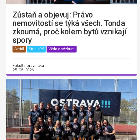
Zůstaň a objevuj: Právo
nemovitostí se týká všech. Tonda
zkoumá, proč kolem bytů vznikají
spory
Seriál
Studující
Věda a výzkum
Fakulta právnická
25. 05. 2026