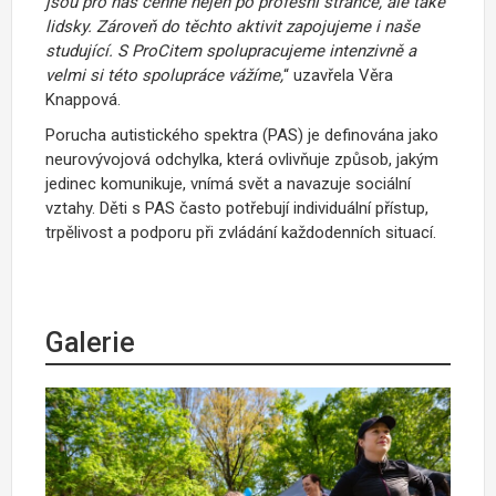
jsou pro nás cenné nejen po profesní stránce, ale také
lidsky. Zároveň do těchto aktivit zapojujeme i naše
studující. S ProCitem spolupracujeme intenzivně a
velmi si této spolupráce vážíme,
“ uzavřela Věra
Knappová.
Porucha autistického spektra (PAS) je definována jako
neurovývojová odchylka, která ovlivňuje způsob, jakým
jedinec komunikuje, vnímá svět a navazuje sociální
vztahy. Děti s PAS často potřebují individuální přístup,
trpělivost a podporu při zvládání každodenních situací.
Galerie