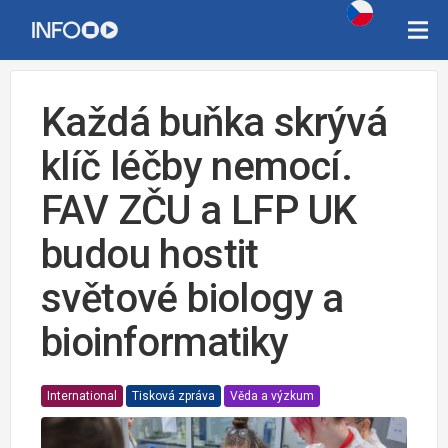
Každá buňka skrývá
klíč léčby nemocí.
FAV ZČU a LFP UK
budou hostit
světové biology a
bioinformatiky
International
Tisková zpráva
Věda a výzkum