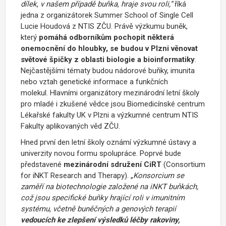
dílek, v našem případě buňka, hraje svou roli,“
říká
jedna z organizátorek Summer School of Single Cell
Lucie Houdová z NTIS ZČU. Právě výzkumu buněk,
který
pomáhá odborníkům pochopit některá
onemocnění do hloubky, se budou v Plzni věnovat
světové špičky z oblasti biologie a bioinformatiky
.
Nejčastějšími tématy budou nádorové buňky, imunita
nebo vztah genetické informace a funkčních
molekul. Hlavními organizátory mezinárodní letní školy
pro mladé i zkušené vědce jsou Biomedicínské centrum
Lékařské fakulty UK v Plzni a výzkumné centrum NTIS
Fakulty aplikovaných věd ZČU.
Hned první den letní školy oznámí výzkumné ústavy a
univerzity novou formu spolupráce. Poprvé bude
představené
mezinárodní sdružení CiRT
(Consortium
for iNKT Research and Therapy). „
Konsorcium se
zaměří na biotechnologie založené na iNKT buňkách,
což jsou specifické buňky hrající roli v imunitním
systému, včetně buněčných a genových terapií
vedoucích ke zlepšení výsledků léčby rakoviny,