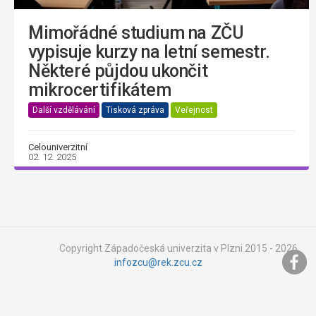
Mimořádné studium na ZČU
vypisuje kurzy na letní semestr.
Některé půjdou ukončit
mikrocertifikátem
Další vzdělávání
Tisková zpráva
Veřejnost
Celouniverzitní
02. 12. 2025
Copyright Západočeská univerzita v Plzni 2015 - 2026,
infozcu@rek.zcu.cz