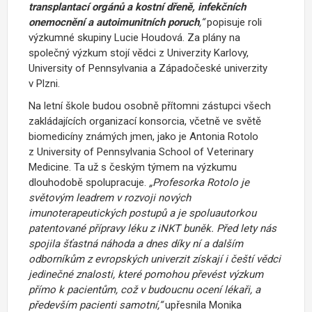
transplantací orgánů a kostní dřeně, infekčních
onemocnění a autoimunitních poruch
,“
popisuje roli
výzkumné skupiny Lucie Houdová. Za plány na
společný výzkum stojí vědci z Univerzity Karlovy,
University of Pennsylvania a Západočeské univerzity
v Plzni.
Na letní škole budou osobně přítomni zástupci všech
zakládajících organizací konsorcia, včetně ve světě
biomedicíny známých jmen, jako je Antonia Rotolo
z University of Pennsylvania School of Veterinary
Medicine. Ta už s českým týmem na výzkumu
dlouhodobě spolupracuje.
„Profesorka Rotolo je
světovým leadrem v rozvoji nových
imunoterapeutických postupů a je spoluautorkou
patentované přípravy léku z iNKT buněk. Před lety nás
spojila šťastná náhoda a dnes díky ní a dalším
odborníkům z evropských univerzit získají i čeští vědci
jedinečné znalosti, které pomohou převést výzkum
přímo k pacientům, což v budoucnu ocení lékaři, a
především pacienti samotní,“
upřesnila Monika