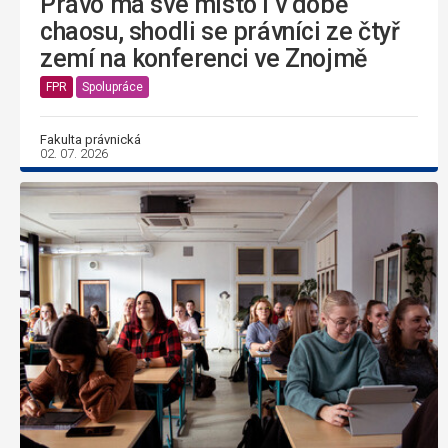
Právo má své místo i v době
chaosu, shodli se právníci ze čtyř
zemí na konferenci ve Znojmě
FPR
Spolupráce
Fakulta právnická
02. 07. 2026