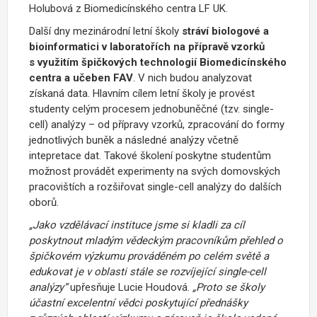
Holubová z Biomedicínského centra LF UK.
Další dny mezinárodní letní školy
stráví biologové a
bioinformatici v laboratořích na přípravě vzorků
s využitím špičkových technologií Biomedicínského
centra a učeben FAV
. V nich budou analyzovat
získaná data. Hlavním cílem letní školy je provést
studenty celým procesem jednobuněčné (tzv. single-
cell) analýzy – od přípravy vzorků, zpracování do formy
jednotlivých buněk a následné analýzy včetně
intepretace dat. Takové školení poskytne studentům
možnost provádět experimenty na svých domovských
pracovištích a rozšiřovat single-cell analýzy do dalších
oborů.
„Jako vzdělávací instituce jsme si kladli za cíl
poskytnout mladým vědeckým pracovníkům přehled o
špičkovém výzkumu prováděném po celém světě a
edukovat je v oblasti stále se rozvíjející single-cell
analýzy“
upřesňuje Lucie Houdová.
„Proto se školy
účastní excelentní vědci poskytující přednášky