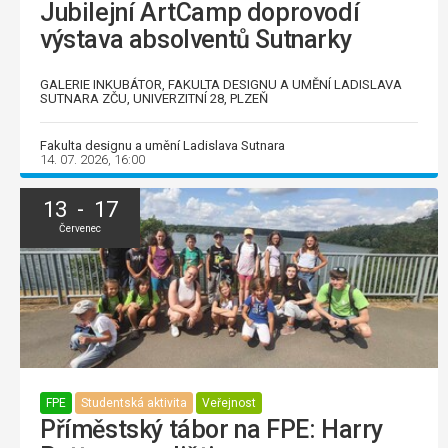
Jubilejní ArtCamp doprovodí
výstava absolventů Sutnarky
GALERIE INKUBÁTOR, FAKULTA DESIGNU A UMĚNÍ LADISLAVA
SUTNARA ZČU, UNIVERZITNÍ 28, PLZEŇ
Fakulta designu a umění Ladislava Sutnara
14. 07. 2026, 16:00
13 - 17
Červenec
FPE
Studentská aktivita
Veřejnost
Příměstský tábor na FPE: Harry