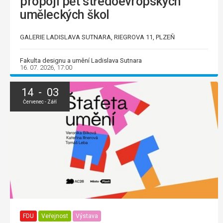
propojí pět středoevropských
uměleckých škol
GALERIE LADISLAVA SUTNARA, RIEGROVA 11, PLZEŇ
Fakulta designu a umění Ladislava Sutnara
16. 07. 2026, 17:00
14 - 03
Červenec - Září
FDU
Veřejnost
Výstava