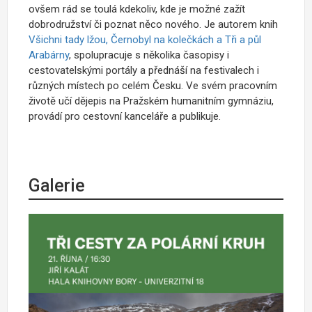
ovšem rád se toulá kdekoliv, kde je možné zažít
dobrodružství či poznat něco nového. Je autorem knih
Všichni tady lžou, Černobyl na kolečkách a Tři a půl
Arabárny
, spolupracuje s několika časopisy i
cestovatelskými portály a přednáší na festivalech i
různých místech po celém Česku. Ve svém pracovním
životě učí dějepis na Pražském humanitním gymnáziu,
provádí pro cestovní kanceláře a publikuje.
Galerie