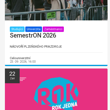
Studující
Univerzita
Zaměstnanci
SemestrON 2026
NÁDVOŘÍ PLZEŇSKÉHO PRAZDROJE
Celouniverzitní
23. 09. 2026, 16:00
22
Září