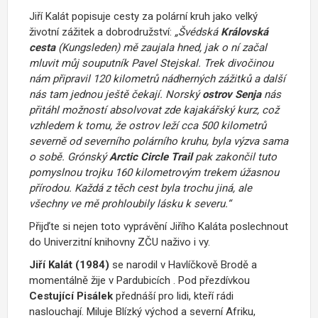
Jiří Kalát popisuje cesty za polární kruh jako velký
životní zážitek a dobrodružství:
„Švédská
Královská
cesta
(Kungsleden) mě zaujala hned, jak o ní začal
mluvit můj souputník Pavel Stejskal. Trek divočinou
nám připravil 120 kilometrů nádherných zážitků a další
nás tam jednou ještě čekají. Norský
ostrov Senja
nás
přitáhl možností absolvovat zde kajakářský kurz, což
vzhledem k tomu, že ostrov leží cca 500 kilometrů
severně od severního polárního kruhu, byla výzva sama
o sobě. Grónský
Arctic Circle Trail
pak zakončil tuto
pomyslnou trojku 160 kilometrovým trekem úžasnou
přírodou. Každá z těch cest byla trochu jiná, ale
všechny ve mě prohloubily lásku k severu.“
Přijďte si nejen toto vyprávění Jiřího Kaláta poslechnout
do Univerzitní knihovny ZČU naživo i vy.
Jiří Kalát (1984)
se narodil v Havlíčkově Brodě a
momentálně žije v
Pardubicích
. Pod přezdívkou
Cestující Pisálek
přednáší pro lidi, kteří rádi
naslouchají. Miluje Blízký východ a severní Afriku,