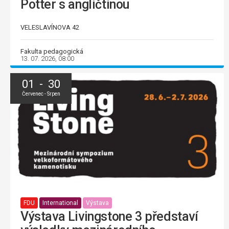
Potter s angličtinou
VELESLAVÍNOVA 42
Fakulta pedagogická
13. 07. 2026, 08:00
01 - 30
Červenec - Srpen
FDU
International
Výstava
Výstava Livingstone 3 představí