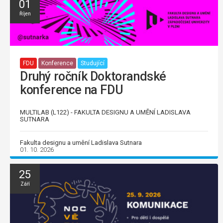
01
Říjen
FDU
Konference
Studující
Druhý ročník Doktorandské
konference na FDU
MULTILAB (L122) - FAKULTA DESIGNU A UMĚNÍ LADISLAVA
SUTNARA
Fakulta designu a umění Ladislava Sutnara
01. 10. 2026
25
Září