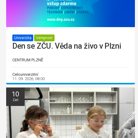
Univerzita
Veřejnost
Den se ZČU. Věda na živo v Plzni
CENTRUM PLZNĚ
Celouniverzitní
11. 09. 2026, 08:00
10
Září