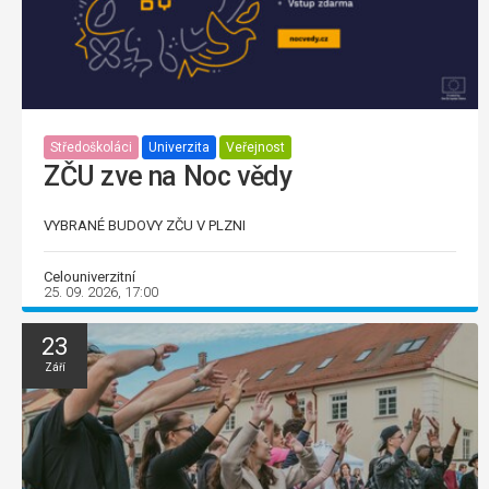
Středoškoláci
Univerzita
Veřejnost
ZČU zve na Noc vědy
VYBRANÉ BUDOVY ZČU V PLZNI
Celouniverzitní
25. 09. 2026, 17:00
23
Září