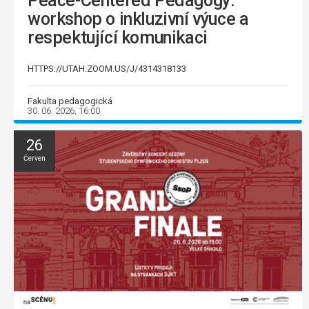
Peace-Centered Pedagogy:
workshop o inkluzivní výuce a
respektující komunikaci
HTTPS://UTAH.ZOOM.US/J/4314318133
Fakulta pedagogická
30. 06. 2026, 16:00
26
Červen