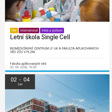
FAV
International
Věda a výzkum
Letní škola Single Cell
BIOMEDICÍNSKÉ CENTRUM LF UK A FAKULTA APLIKOVANÝCH
VĚD ZČU V PLZNI
Fakulta aplikovaných věd
02. 09. 2026, 16:00
02 - 04
Září