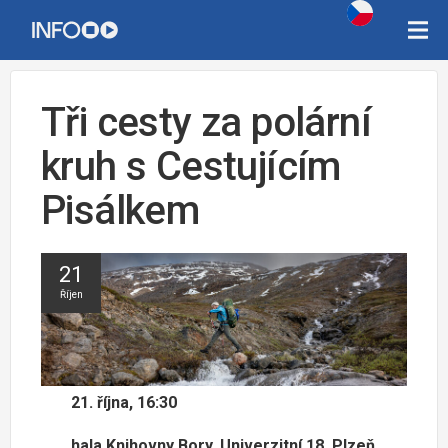
Tři cesty za polární
kruh s Cestujícím
Pisálkem
21
Říjen
21. října, 16:30
hala Knihovny Bory, Univerzitní 18, Plzeň