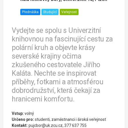
Přednáška
Studující
Veřejnost
Vydejte se spolu s Univerzitní
knihovnou na fascinující cestu za
polární kruh a objevte krásy
severské krajiny očima
zkušeného cestovatele Jiřího
Kaláta. Nechte se inspirovat
příběhy, fotkami a atmosférou
dobrodružství, která čekají za
hranicemi komfortu.
Vstup:
volný
Určeno pro:
studenti, zaměstnanci i široká veřejnost
Kontakt:
pujcbor@uk.zcu.cz, 377 637 755