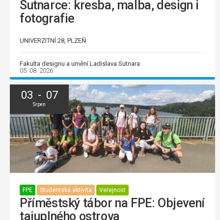
Sutnarce: kresba, malba, design i
fotografie
UNIVERZITNÍ 28, PLZEŇ
Fakulta designu a umění Ladislava Sutnara
05. 08. 2026
03 - 07
Srpen
FPE
Studentská aktivita
Veřejnost
Příměstský tábor na FPE: Objevení
tajuplného ostrova