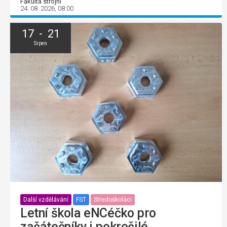
Fakulta strojní
24. 08. 2026, 08:00
17 - 21
Srpen
Další vzdělávání
FST
Středoškoláci
Letní škola eNCéčko pro
začátečníky i pokročilé