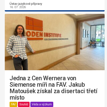
Ústav jazykové přípravy
16. 07. 2026
Jedna z Cen Wernera von
Siemense míři na FAV. Jakub
Matoušek získal za disertaci třetí
místo
FAV
Soutěž
Věda a výzkum