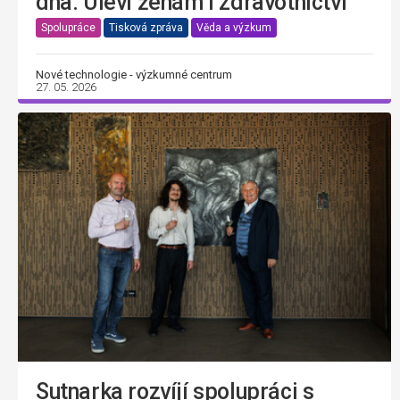
dna. Uleví ženám i zdravotnictví
Spolupráce
Tisková zpráva
Věda a výzkum
Nové technologie - výzkumné centrum
27. 05. 2026
Sutnarka rozvíjí spolupráci s