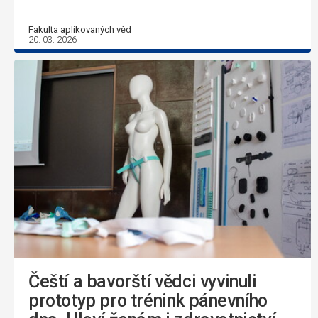
Fakulta aplikovaných věd
20. 03. 2026
Čeští a bavorští vědci vyvinuli
prototyp pro trénink pánevního