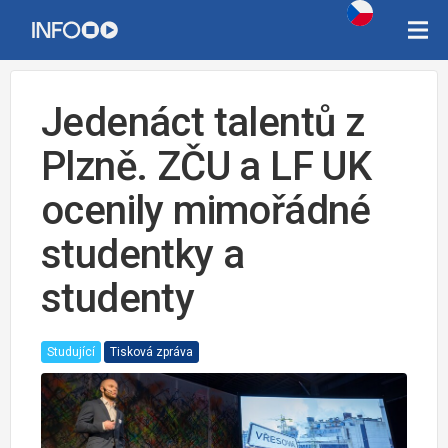
Jedenáct talentů z
Plzně. ZČU a LF UK
ocenily mimořádné
studentky a
studenty
Studující
Tisková zpráva