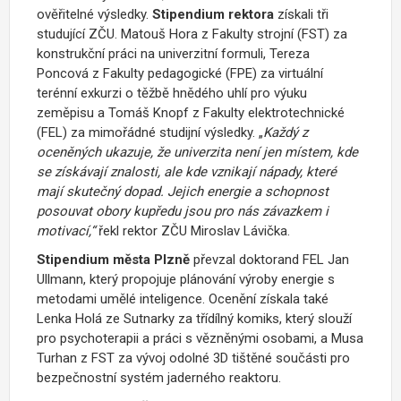
ověřitelné výsledky.
Stipendium rektora
získali tři
studující ZČU. Matouš Hora z Fakulty strojní (FST) za
konstrukční práci na univerzitní formuli, Tereza
Poncová z Fakulty pedagogické (FPE) za virtuální
terénní exkurzi o těžbě hnědého uhlí pro výuku
zeměpisu a Tomáš Knopf z Fakulty elektrotechnické
(FEL) za mimořádné studijní výsledky. „
Každý z
oceněných ukazuje, že univerzita není jen místem, kde
se získávají znalosti, ale kde vznikají nápady, které
mají skutečný dopad. Jejich energie a schopnost
posouvat obory kupředu jsou pro nás závazkem i
motivací,“
řekl rektor ZČU Miroslav Lávička.
Stipendium města Plzně
převzal doktorand FEL Jan
Ullmann, který propojuje plánování výroby energie s
metodami umělé inteligence. Ocenění získala také
Lenka Holá ze Sutnarky za třídílný komiks, který slouží
pro psychoterapii a práci s vězněnými osobami, a Musa
Turhan z FST za vývoj odolné 3D tištěné součásti pro
bezpečnostní systém jaderného reaktoru.