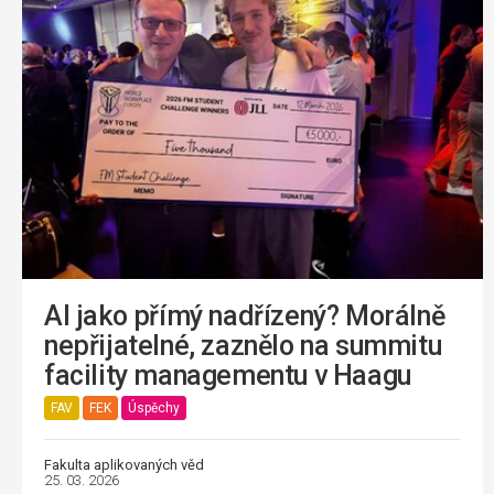
AI jako přímý nadřízený? Morálně
nepřijatelné, zaznělo na summitu
facility managementu v Haagu
FAV
FEK
Úspěchy
Fakulta aplikovaných věd
25. 03. 2026