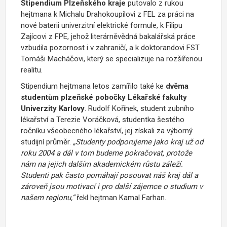
Stipendium Plzeňského kraje
putovalo z rukou
hejtmana k Michalu Drahokoupilovi z FEL za práci na
nové baterii univerzitní elektrické formule, k Filipu
Zajícovi z FPE, jehož literárněvědná bakalářská práce
vzbudila pozornost i v zahraničí, a k doktorandovi FST
Tomáši Macháčovi, který se specializuje na rozšířenou
realitu.
Stipendium hejtmana letos zamířilo také ke
dvěma
studentům plzeňské pobočky Lékařské fakulty
Univerzity Karlovy
.
Rudolf Kořínek, student zubního
lékařství a Terezie Voráčková, studentka šestého
ročníku všeobecného lékařství, jej získali za výborný
studijní průměr.
„Studenty podporujeme jako kraj už od
roku 2004 a dál v tom budeme pokračovat, protože
nám na jejich dalším akademickém růstu záleží.
Studenti pak často pomáhají posouvat náš kraj dál a
zároveň jsou motivací i pro další zájemce o studium v
našem regionu,“
řekl hejtman Kamal Farhan.