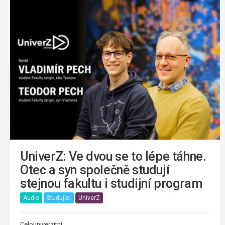
UniverZ: Ve dvou se to lépe táhne.
Otec a syn společně studují
stejnou fakultu i studijní program
Audio
Studující
UniverZ
Celouniverzitní