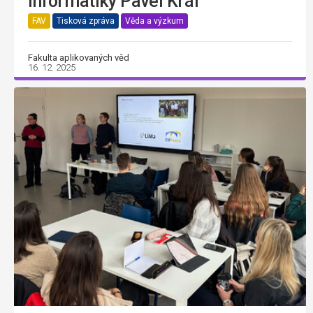
informatiky Pavel Král
FAV
Tisková zpráva
Věda a výzkum
Fakulta aplikovaných věd
16. 12. 2025