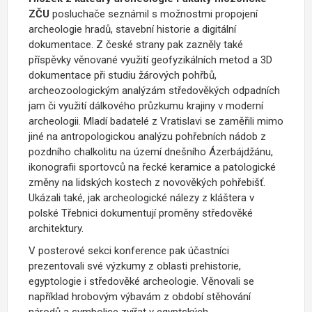
ZČU
posluchače seznámil s možnostmi propojení
archeologie hradů, stavební historie a digitální
dokumentace. Z české strany pak zazněly také
příspěvky věnované využití geofyzikálních metod a 3D
dokumentace při studiu žárových pohřbů,
archeozoologickým analýzám středověkých odpadních
jam či využití dálkového průzkumu krajiny v moderní
archeologii. Mladí badatelé z Vratislavi se zaměřili mimo
jiné na antropologickou analýzu pohřebních nádob z
pozdního chalkolitu na území dnešního Ázerbájdžánu,
ikonografii sportovců na řecké keramice a patologické
změny na lidských kostech z novověkých pohřebišť.
Ukázali také, jak archeologické nálezy z kláštera v
polské Třebnici dokumentují proměny středověké
architektury.
V posterové sekci konference pak účastníci
prezentovali své výzkumy z oblasti prehistorie,
egyptologie i středověké archeologie. Věnovali se
například hrobovým výbavám z období stěhování
národů a symbolice zvířat v egyptských