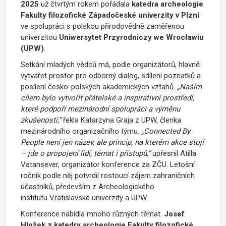
2025
už čtvrtým rokem pořádala
katedra archeologie
Fakulty filozofické Západočeské univerzity v Plzni
ve spolupráci s polskou přírodovědně zaměřenou
univerzitou
Uniwersytet Przyrodniczy we Wrocławiu
(UPW)
.
Setkání mladých vědců má, podle organizátorů, hlavně
vytvářet prostor pro odborný dialog, sdílení poznatků a
posílení česko-polských akademických vztahů.
„Naším
cílem bylo vytvořit přátelské a inspirativní prostředí,
které podpoří mezinárodní spolupráci a výměnu
zkušeností,“
řekla Katarzyna Graja z UPW, členka
mezinárodního organizačního týmu.
„Connected By
People není jen název, ale princip, na kterém akce stojí
– jde o propojení lidí, témat i přístupů,“
upřesnil Atilla
Vatansever, organizátor konference za ZČU. Letošní
ročník podle něj potvrdil rostoucí zájem zahraničních
účastníků, především z Archeologického
institutu Vratislavské univerzity a UPW.
Konference nabídla mnoho různých témat.
Josef
Hložek z katedry archeologie Fakulty filozofické