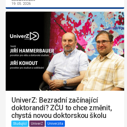
19. 05. 2026
UniverZ: Bezradní začínající
doktorandi? ZČU to chce změnit,
chystá novou doktorskou školu
Studující
UniverZ
Univerzita