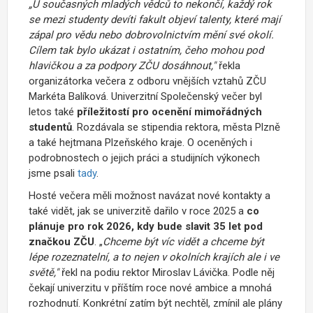
„U současných mladých vědců to nekončí, každý rok
se mezi studenty devíti fakult objeví talenty, které mají
zápal pro vědu nebo dobrovolnictvím mění své okolí.
Cílem tak bylo ukázat i ostatním, čeho mohou pod
hlavičkou a za podpory ZČU dosáhnout,"
řekla
organizátorka večera z odboru vnějších vztahů ZČU
Markéta Balíková. Univerzitní Společenský večer byl
letos také
příležitostí pro ocenění mimořádných
studentů
. Rozdávala se stipendia rektora, města Plzně
a také hejtmana Plzeňského kraje. O oceněných i
podrobnostech o jejich práci a studijních výkonech
jsme psali
tady
.
Hosté večera měli možnost navázat nové kontakty a
také vidět, jak se univerzitě dařilo v roce 2025 a
co
plánuje pro rok 2026, kdy bude slavit 35 let pod
značkou ZČU
. „
Chceme být víc vidět a chceme být
lépe rozeznatelní, a to nejen v okolních krajích ale i ve
světě,"
řekl na podiu rektor Miroslav Lávička. Podle něj
čekají univerzitu v příštím roce nové ambice a mnohá
rozhodnutí. Konkrétní zatím být nechtěl, zmínil ale plány