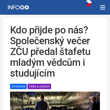
Kdo přijde po nás?
Společenský večer
ZČU předal štafetu
mladým vědcům i
studujícím
Univerzita
Věda a výzkum