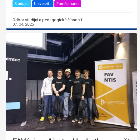
Studující
Univerzita
Zaměstnanci
Odbor studijní a pedagogické činnosti
07. 04. 2026