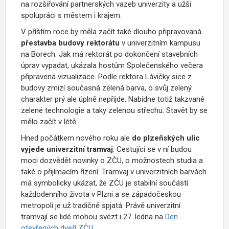
na rozšiřování partnerských vazeb univerzity a užší
spolupráci s městem i krajem.
V příštím roce by měla začít také dlouho připravovaná
přestavba budovy rektorátu
v univerzitním kampusu
na Borech. Jak má rektorát po dokončení stavebních
úprav vypadat, ukázala hostům Společenského večera
připravená vizualizace. Podle rektora Lávičky sice z
budovy zmizí současná zelená barva, o svůj zelený
charakter prý ale úplně nepřijde. Nabídne totiž takzvané
zelené technologie a taky zelenou střechu. Stavět by se
mělo začít v létě.
Hned počátkem nového roku ale
do plzeňských ulic
vyjede univerzitní tramvaj
. Cestující se v ní budou
moci dozvědět novinky o ZČU, o možnostech studia a
také o přijímacím řízení. Tramvaj v univerzitních barvách
má symbolicky ukázat, že ZČU je stabilní součástí
každodenního života v Plzni a se západočeskou
metropolí je už tradičně spjatá. Právě univerzitní
tramvají se lidé mohou svézt i 27. ledna na
Den
otevřených dveří ZČU
.