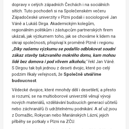
dopravy v celých západních Čechách i na sociálních
sítích. Tuto pochodeň si na Společenském večeru
Západočeské univerzity v Plzni podali i sociologové Jan
Váně a Lukáš Dirga. Akademickým kolegům,
regionálním politikům i zástupcům partnerských firem
ukázali, jak výzkumem toho, jak se chováme k lidem na
okraji společnosti, přispívají k proměně Plzně i regionu.
„
Díky našemu výzkumu se podařilo odblokovat soudní
zákaz stavby takzvaného mokrého domu, kam mohou
lidé bez domova i pod vlivem alkoholu
,"
řekl Jan Váně.
S Dirgou tak byli jednou z deseti dvojic, které po celý
podzim říkaly veřejnosti, že
Společně utváříme
budoucnost
.
Vědecké dvojice, které mnohdy dělí i desetiletí, a přesto
si rozumí, se na multioborové univerzitě věnují vývoji
nových materiálů, vzdělávání budoucích generací učitelů
nebo záchranářů či udržitelnému podnikání. A ať už jsou
z Domažlic, Rokycan nebo Mariánských Lázní, jejich
příběhy se potkaly v Plzni na ZČU.