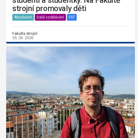
studenti a studentky. Na Fakultě
strojní promovaly děti
Absolventi
Další vzdělávání
FST
Fakulta strojní
05. 06. 2026