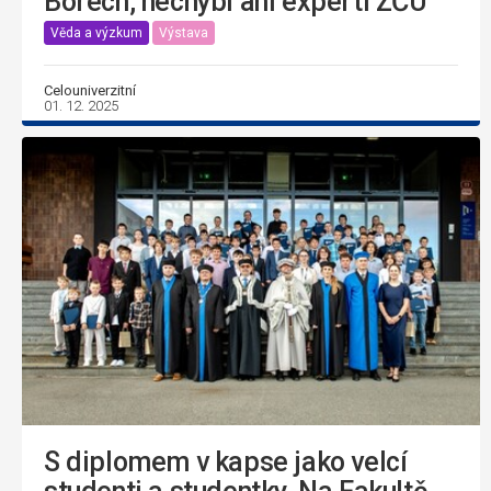
Borech, nechybí ani experti ZČU
Věda a výzkum
Výstava
Celouniverzitní
01. 12. 2025
S diplomem v kapse jako velcí