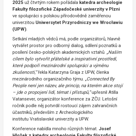
2025
už čtvrtým rokem pořádala
katedra archeologie
Fakulty filozofické Západočeské univerzity v Plzni
ve spolupráci s polskou přírodovědně zaměřenou
univerzitou
Uniwersytet Przyrodniczy we Wrocławiu
(UPW)
.
Setkání mladých vědců má, podle organizátorů, hlavně
vytvářet prostor pro odborný dialog, sdílení poznatků a
posílení česko-polských akademických vztahů.
„Naším
cílem bylo vytvořit přátelské a inspirativní prostředí,
které podpoří mezinárodní spolupráci a výměnu
zkušeností,“
řekla Katarzyna Graja z UPW, členka
mezinárodního organizačního týmu.
„Connected By
People není jen název, ale princip, na kterém akce stojí
– jde o propojení lidí, témat i přístupů,“
upřesnil Atilla
Vatansever, organizátor konference za ZČU. Letošní
ročník podle něj potvrdil rostoucí zájem zahraničních
účastníků, především z Archeologického
institutu Vratislavské univerzity a UPW.
Konference nabídla mnoho různých témat.
Josef
Hložek z katedry archeologie Fakulty filozofické