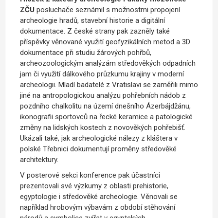
ZČU
posluchače seznámil s možnostmi propojení
archeologie hradů, stavební historie a digitální
dokumentace. Z české strany pak zazněly také
příspěvky věnované využití geofyzikálních metod a 3D
dokumentace při studiu žárových pohřbů,
archeozoologickým analýzám středověkých odpadních
jam či využití dálkového průzkumu krajiny v moderní
archeologii. Mladí badatelé z Vratislavi se zaměřili mimo
jiné na antropologickou analýzu pohřebních nádob z
pozdního chalkolitu na území dnešního Ázerbájdžánu,
ikonografii sportovců na řecké keramice a patologické
změny na lidských kostech z novověkých pohřebišť.
Ukázali také, jak archeologické nálezy z kláštera v
polské Třebnici dokumentují proměny středověké
architektury.
V posterové sekci konference pak účastníci
prezentovali své výzkumy z oblasti prehistorie,
egyptologie i středověké archeologie. Věnovali se
například hrobovým výbavám z období stěhování
národů a symbolice zvířat v egyptských