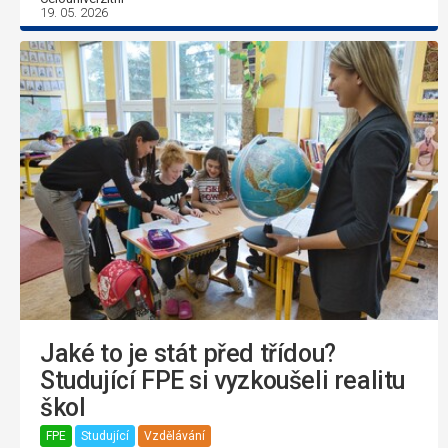
19. 05. 2026
Jaké to je stát před třídou?
Studující FPE si vyzkoušeli realitu
škol
FPE
Studující
Vzdělávání