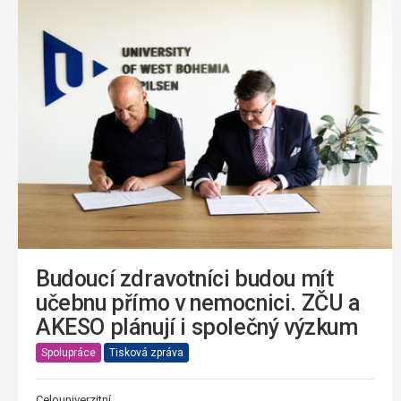
Budoucí zdravotníci budou mít
učebnu přímo v nemocnici. ZČU a
AKESO plánují i společný výzkum
Spolupráce
Tisková zpráva
Celouniverzitní