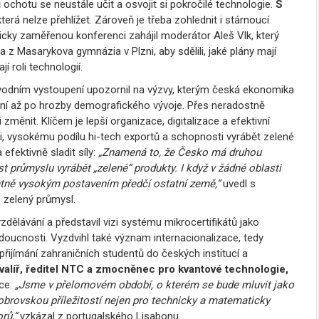
chotu se neustále učit a osvojit si pokročilé technologie.
S
 která nelze přehlížet. Zároveň je třeba zohlednit i stárnoucí
ticky zaměřenou konferenci zahájil moderátor Aleš Vlk, který
z Masarykova gymnázia v Plzni, aby sdělili, jaké plány mají
í roli technologií.
vodním vystoupení upozornil na výzvy, kterým česká ekonomika
ení až po hrozby demografického vývoje. Přes neradostně
i změnit. Klíčem je lepší organizace, digitalizace a efektivní
i, vysokému podílu hi-tech exportů a schopnosti vyrábět zelené
fektivně sladit síly:
„Znamená to, že Česko má druhou
t průmyslu vyrábět „zelené“ produkty. I když v žádné oblasti
entně vysokým postavením předčí ostatní země,“
uvedl s
 zelený průmysl.
zdělávání a představil vizi systému mikrocertifikátů jako
 budoucnosti. Vyzdvihl také význam internacionalizace, tedy
, přijímání zahraničních studentů do českých institucí a
valíř, ředitel NTC a zmocněnec pro kvantové technologie,
nce.
„Jsme v přelomovém období, o kterém se bude mluvit jako
obrovskou příležitostí nejen pro technicky a matematicky
rů,“
vzkázal z portugalského Lisabonu.