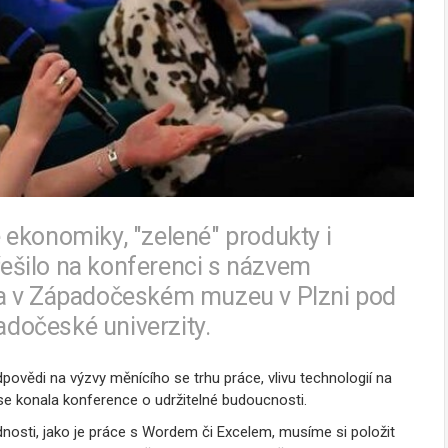
 ekonomiky, "zelené" produkty i
 řešilo na konferenci s názvem
la v Západočeském muzeu v Plzni pod
dočeské univerzity.
odpovědi na výzvy měnícího se trhu práce, vlivu technologií na
 se konala konference o udržitelné budoucnosti.
dnosti, jako je práce s Wordem či Excelem, musíme si položit