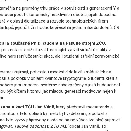
zaměřila na proměny trhu práce v souvislosti s generacemi Y a
 rostoucí počet ekonomicky neaktivních osob a jejich dopad na
 v oblasti digitalizace a rozvoje technologických firem
tupů, jejichž tržní hodnota přesáhla jednu miliardu dolarů, ČR
ical a současně Ph.D. student na Fakultě strojní ZČU
,
U
prezentaci, v níž ukázal fascinující využití virtuální reality v
říve narození účastníci akce, ale i studenti střední zdravotnické
eraci zajímají, potvrdilo i množství dotazů směřujících na
osti a pokroku v oblasti kvantové kryptografie. Studenti, kteří s
 způsobem jsou moderní systémy zabezpečeny a jaká budoucnost
u být klíčem k tomu, jak mladou generaci motivovat nejen k
ní.
 a komunikaci ZČU Jan Váně
, který představil megatrendy a
rioritou v této oblasti by mělo být vzdělávání, a položil si
a tyto výzvy připraveny a zda se na ně vůbec lze plně připravit.
reagovat. Takové osobnosti ZČU má,"
dodal Jan Váně. To