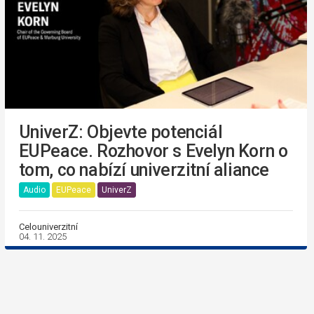
UniverZ: Objevte potenciál
EUPeace. Rozhovor s Evelyn Korn o
tom, co nabízí univerzitní aliance
Audio
EUPeace
UniverZ
Celouniverzitní
04. 11. 2025