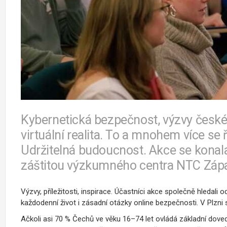
Kybernetická bezpečnost, výzvy české
virtuální realita. To a mnohem více se
Udržitelná budoucnost. Akce se kona
záštitou výzkumného centra NTC Zápa
Výzvy, příležitosti, inspirace. Účastníci akce společně hledali 
každodenní život i zásadní otázky online bezpečnosti. V Plzni
Ačkoli asi 70 % Čechů ve věku 16–74 let ovládá základní dove