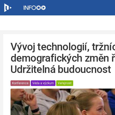
Vývoj technologií, tržní
demografických změn ř
Udržitelná budoucnost
Konference
Věda a výzkum
Veřejnost