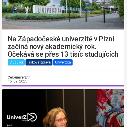
Na Západočeské univerzitě v Plzni
začíná nový akademický rok.
Očekává se přes 13 tisíc studujících
Studující
Tisková zpráva
Univerzita
Celouniverzitní
15. 09. 2025