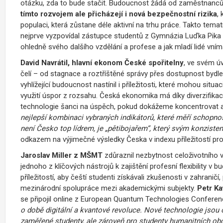
otázku, zda to bude stačit. Budoucnost žádá od zaměstnanců o
tímto rozvojem ale přicházejí i nová bezpečnostní rizika
,
populaci, která zůstane déle aktivní na trhu práce. Takto tema
nejprve vyzpovídal zástupce studentů z Gymnázia Luďka Pika a 
ohledně svého dalšího vzdělání a profese a jak mladí lidé vnímaj
David Navrátil, hlavní ekonom České spořitelny
, ve svém ú
čelí – od stagnace a roztříštěné správy přes dostupnost bydl
vyhlížející budoucnost nastínil i příležitosti, které mohou situac
využití úspor z rozsahu. Česká ekonomika má díky diverzifikac
technologie šanci na úspěch, pokud dokážeme koncentrovat a e
nejlepší kombinaci vybraných indikátorů, které měří schopnos
není Česko top lídrem, je „pětibojařem“, který svým konzist
odkazem na výjimečné výsledky Česka v indexu příležitostí pro
Jaroslav Miller z MŠMT
zdůraznil nezbytnost celoživotního v
jednoho z klíčových nástrojů k zajištění profesní flexibility v
příležitostí, aby čeští studenti získávali zkušenosti v zahraničí
mezinárodní spolupráce mezi akademickými subjekty.
Petr Ka
se připojil online z European Quantum Technologies Confere
o době digitální a kvantové revoluce. Nové technologie jsou 
zaměřené studenty, ale zároveň pro studenty humanitních obo