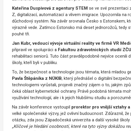
Kateřina Duspivová z agentury STEM
se ve své prezentaci 
Z, digitalizací, automatizací a vlivem imigrace. Upozornila na
důchodový systém. Na závěr srovnala Česko s Estonskem, které
výrazně vede. Zatímco Estonsko má deset jednorožců, tedy star
pouhé tři.
Jan Kubr, vedoucí vývoje virtuální reality ve firmě VR Med
připravil ve spolupráci
s Fakultou zdravotnických studií ZČ
rehabilitaci seniorů. Tuto část pravděpodobně nejvíce ocenili d
školy, kteří byli v publiku.
To, že bezpečnost a technologie jsou témata, která mladou gen
Pavla Štěpáníka z NÚKIB
, který přednášel o digitální bezpečn
technologiemi vyrůstali, projevili značný zájem o to, jakým
čeká oblast kybernetické ochrany. Právě podobná témata moho
využívání technologií, ale i k jejich hlubšímu studiu a porozumě
Na závěr konference vystoupil
prorektor pro vnější vztahy
velké společenské výzvy, jež ovlivní budoucnost. Zdůraznil, že p
otázku, zda jsou Západočeská univerzita a další vysoké školy n
„
Klíčové je hledání osobností, které na tyto výzvy dokážou 