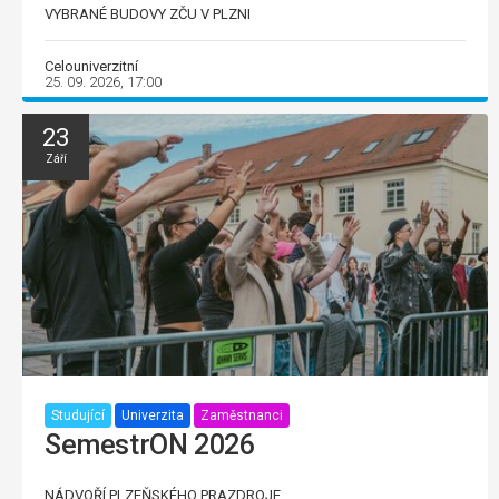
VYBRANÉ BUDOVY ZČU V PLZNI
Celouniverzitní
25. 09. 2026, 17:00
23
Září
Studující
Univerzita
Zaměstnanci
SemestrON 2026
NÁDVOŘÍ PLZEŇSKÉHO PRAZDROJE