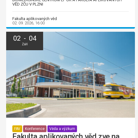
VĚD ZČU V PLZNI
Fakulta aplikovaných věd
02. 09. 2026, 16:00
02 - 04
Září
FAV
Konference
Věda a výzkum
Fakulta aplikovaných věd zve na