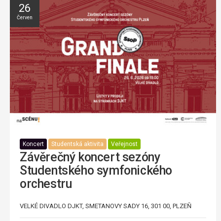
26
Červen
Koncert
Studentská aktivita
Veřejnost
Závěrečný koncert sezóny
Studentského symfonického
orchestru
VELKÉ DIVADLO DJKT, SMETANOVY SADY 16, 301 00, PLZEŇ