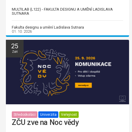
MULTILAB (L122) - FAKULTA DESIGNU A UMĚNÍ LADISLAVA
SUTNARA
Fakulta designu a umění Ladislava Sutnara
01. 10. 2026
25
Září
Středoškoláci
Univerzita
Veřejnost
ZČU zve na Noc vědy