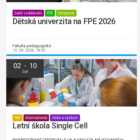
Další vzdělávání
FPE
Veřejnost
Dětská univerzita na FPE 2026
Fakulta pedagogická
10. 09. 2026, 18:00
02 - 10
Září
FAV
International
Věda a výzkum
Letní škola Single Cell
BIOMEDICÍNSKÉ CENTRUM LF UK A FAKULTA APLIKOVANÝCH