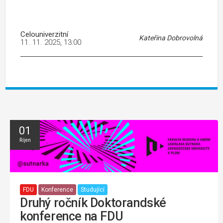
Celouniverzitní
Kateřina Dobrovolná
11. 11. 2025, 13:00
01
Říjen
FDU
Konference
Studující
Druhý ročník Doktorandské
konference na FDU