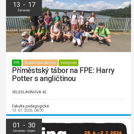
13 - 17
Červenec
FPE
Studentská aktivita
Veřejnost
Příměstský tábor na FPE: Harry
Potter s angličtinou
VELESLAVÍNOVA 42
Fakulta pedagogická
13. 07. 2026, 08:00
01 - 30
Červenec - Srpen