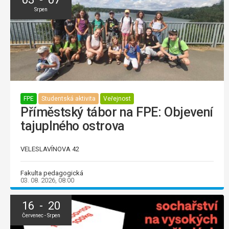
Srpen
FPE
Studentská aktivita
Veřejnost
Příměstský tábor na FPE: Objevení
tajuplného ostrova
VELESLAVÍNOVA 42
Fakulta pedagogická
03. 08. 2026, 08:00
16 - 20
Červenec - Srpen