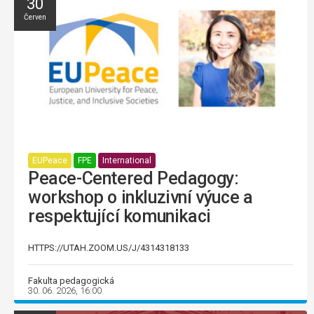
30
Červen
EUPeace
FPE
International
Peace-Centered Pedagogy:
workshop o inkluzivní výuce a
respektující komunikaci
HTTPS://UTAH.ZOOM.US/J/4314318133
Fakulta pedagogická
30. 06. 2026, 16:00