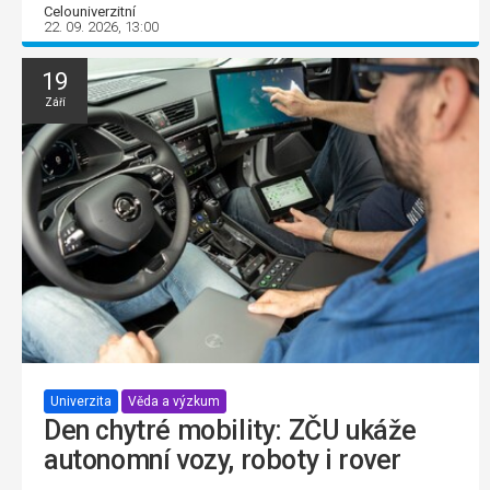
Celouniverzitní
22. 09. 2026, 13:00
19
Září
Univerzita
Věda a výzkum
Den chytré mobility: ZČU ukáže
autonomní vozy, roboty i rover