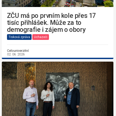
ZČU má po prvním kole přes 17
tisíc přihlášek. Může za to
demografie i zájem o obory
Tisková zpráva
Uchazeči
Celouniverzitní
02. 06. 2026