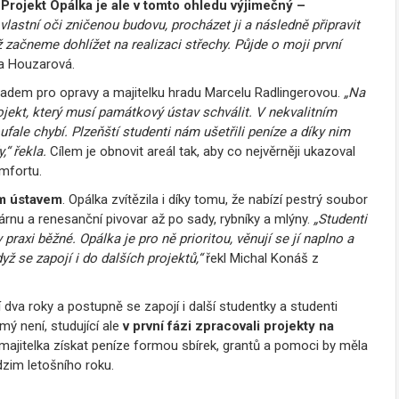
.
Projekt Opálka je ale v tomto ohledu výjimečný –
 vlastní oči zničenou budovu, procházet ji a následně připravit
 začneme dohlížet na realizaci střechy. Půjde o moji první
na Houzarová.
ladem pro opravy a majitelku hradu Marcelu Radlingerovou.
„Na
ekt, který musí památkový ústav schválit. V nekvalitním
fale chybí. Plzeňští studenti nám ušetřili peníze a díky nim
“ řekla.
Cílem je obnovit areál tak, aby co nejvěrněji ukazoval
omfortu.
m ústavem
. Opálka zvítězila i díky tomu, že nabízí pestrý soubor
rnu a renesanční pivovar až po sady, rybníky a mlýny.
„Studenti
 praxi běžné. Opálka je pro ně prioritou, věnují se jí naplno a
yž se zapojí i do dalších projektů,“
řekl Michal Konáš z
í dva roky a postupně se zapojí i další studentky a studenti
ý není, studující ale
v první fázi zpracovali projekty na
ajitelka získat peníze formou sbírek, grantů a pomoci by měla
dzim letošního roku.