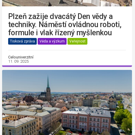
Plzeň zažije dvacátý Den vědy a
techniky. Náměstí ovládnou roboti,
formule i vlak řízený myšlenkou
Tisková zpráva
Věda a výzkum
Veřejnost
Celouniverzitní
11. 09. 2025