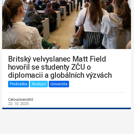
Britský velvyslanec Matt Field
hovořil se studenty ZČU o
diplomacii a globálních výzvách
Přednáška
Studující
Univerzita
Celouniverzitní
22. 10. 2025