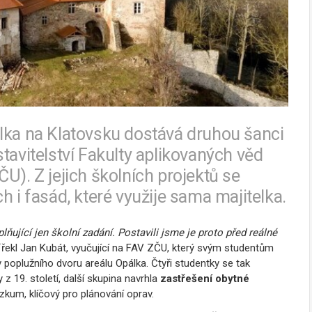
álka na Klatovsku dostává druhou šanci
tavitelství Fakulty aplikovaných věd
U). Z jejich školních projektů se
h i fasád, které využije sama majitelka.
ňující jen školní zadání. Postavili jsme je proto před reálné
řekl Jan Kubát, vyučující na FAV ZČU, který svým studentům
 poplužního dvoru areálu Opálka. Čtyři studentky se tak
z 19. století, další skupina navrhla
zastřešení obytné
zkum, klíčový pro plánování oprav.