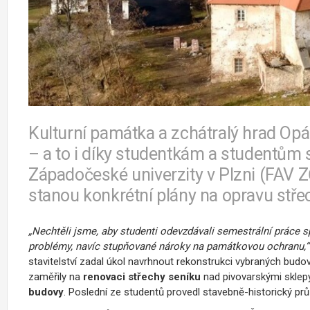
Kulturní památka a zchátralý hrad Op
– a to i díky studentkám a studentům s
Západočeské univerzity v Plzni (FAV ZČ
stanou konkrétní plány na opravu střec
„Nechtěli jsme, aby studenti odevzdávali semestrální práce spl
problémy, navíc stupňované nároky na památkovou ochranu,“
stavitelství zadal úkol navrhnout rekonstrukci vybraných budov
zaměřily na
renovaci střechy seníku
nad pivovarskými sklepy 
budovy
. Poslední ze studentů provedl stavebně-historický prů