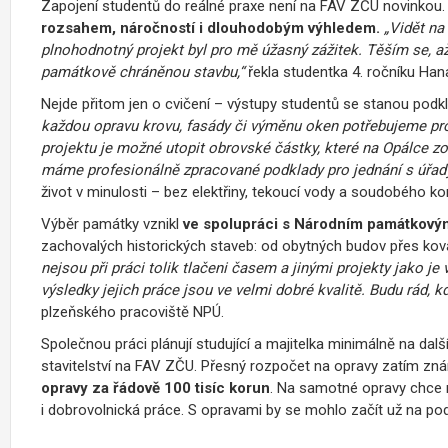
Zapojení studentů do reálné praxe není na FAV ZČU novinkou
rozsahem, náročností i dlouhodobým výhledem.
„Vidět na
plnohodnotný projekt byl pro mě úžasný zážitek. Těším se, až
památkově chráněnou stavbu,“
řekla studentka 4. ročníku Ha
Nejde přitom jen o cvičení – výstupy studentů se stanou podk
každou opravu krovu, fasády či výměnu oken potřebujeme proj
projektu je možné utopit obrovské částky, které na Opálce zou
máme profesionálně zpracované podklady pro jednání s úřady,
život v minulosti – bez elektřiny, tekoucí vody a soudobého k
Výběr památky vznikl
ve spolupráci s Národním památkový
zachovalých historických staveb: od obytných budov přes ková
nejsou při práci tolik tlačeni časem a jinými projekty jako je v
výsledky jejich práce jsou ve velmi dobré kvalitě. Budu rád, kd
plzeňského pracoviště NPÚ.
Společnou práci plánují studující a majitelka minimálně na dalš
stavitelství na FAV ZČU. Přesný rozpočet na opravy zatím znám
opravy za řádově 100 tisíc korun
. Na samotné opravy chce m
i dobrovolnická práce. S opravami by se mohlo začít už na po