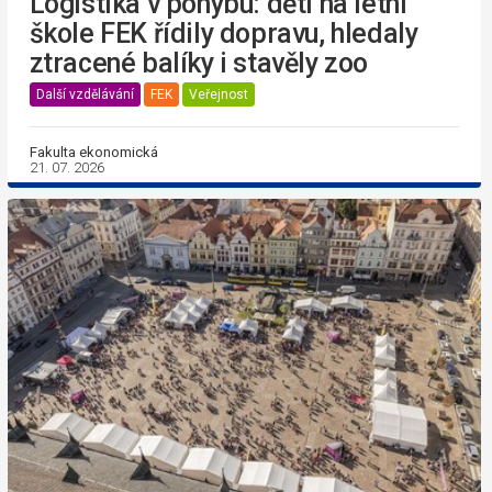
Logistika v pohybu: děti na letní
škole FEK řídily dopravu, hledaly
ztracené balíky i stavěly zoo
Další vzdělávání
FEK
Veřejnost
Fakulta ekonomická
21. 07. 2026