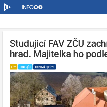
Studující FAV ZČU zach
hrad. Majitelka ho podle
FAV
Studující
Tisková zpráva