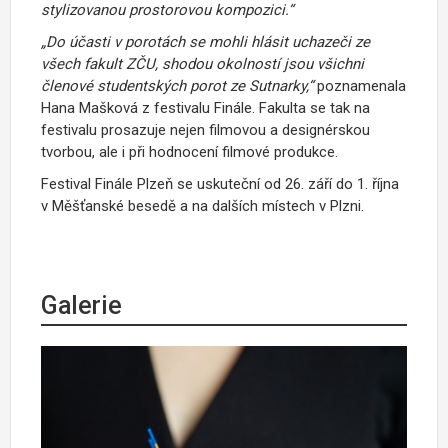
stylizovanou prostorovou kompozici.“
„Do účasti v porotách se mohli hlásit uchazeči ze
všech fakult ZČU, shodou okolností jsou všichni
členové studentských porot ze Sutnarky,“
poznamenala
Hana Mašková z festivalu Finále. Fakulta se tak na
festivalu prosazuje nejen filmovou a designérskou
tvorbou, ale i při hodnocení filmové produkce.
Festival Finále Plzeň se uskuteční od 26. září do 1. října
v Měšťanské besedě a na dalších místech v Plzni.
Galerie