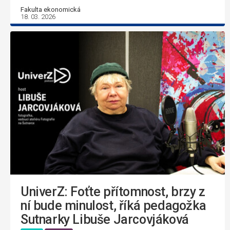
Fakulta ekonomická
18. 03. 2026
UniverZ: Foťte přítomnost, brzy z
ní bude minulost, říká pedagožka
Sutnarky Libuše Jarcovjáková