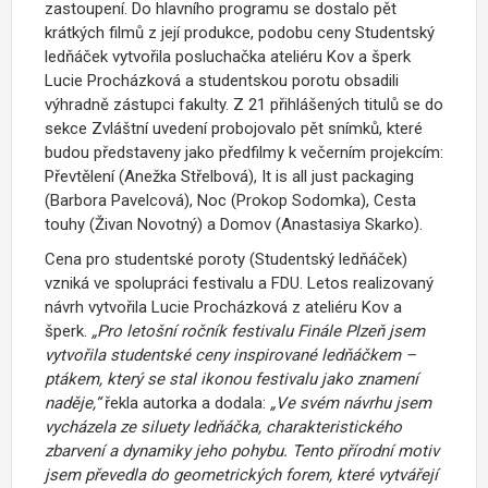
zastoupení. Do hlavního programu se dostalo pět
krátkých filmů z její produkce, podobu ceny Studentský
ledňáček vytvořila posluchačka ateliéru Kov a šperk
Lucie Procházková a studentskou porotu obsadili
výhradně zástupci fakulty. Z 21 přihlášených titulů se do
sekce Zvláštní uvedení probojovalo pět snímků, které
budou představeny jako předfilmy k večerním projekcím:
Převtělení (Anežka Střelbová), It is all just packaging
(Barbora Pavelcová), Noc (Prokop Sodomka), Cesta
touhy (Živan Novotný) a Domov (Anastasiya Skarko).
Cena pro studentské poroty (Studentský ledňáček)
vzniká ve spolupráci festivalu a FDU. Letos realizovaný
návrh vytvořila Lucie Procházková z ateliéru Kov a
šperk.
„Pro letošní ročník festivalu Finále Plzeň jsem
vytvořila studentské ceny inspirované ledňáčkem –
ptákem, který se stal ikonou festivalu jako znamení
naděje,“
řekla autorka a dodala:
„Ve svém návrhu jsem
vycházela ze siluety ledňáčka, charakteristického
zbarvení a dynamiky jeho pohybu. Tento přírodní motiv
jsem převedla do geometrických forem, které vytvářejí