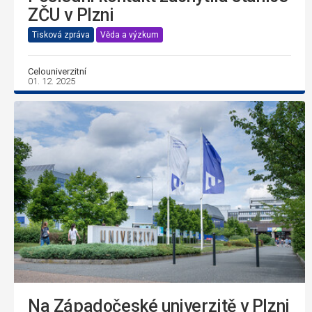
ZČU v Plzni
Tisková zpráva
Věda a výzkum
Celouniverzitní
01. 12. 2025
Na Západočeské univerzitě v Plzni