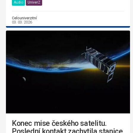
Audio
UniverZ
Celouniverzitní
03. 03. 2026
Konec mise českého satelitu.
Poslední kontakt zachytila stanice