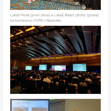
Lukáš Picek (první zleva) a Lukáš Adam (druhý zprava)
na konferenci CVPR v Nashville.