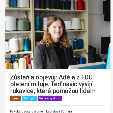
Zůstaň a objevuj: Adéla z FDU
pletení miluje. Teď navíc vyvíjí
rukavice, které pomůžou lidem
Seriál
Studující
Věda a výzkum
Fakulta designu a umění Ladislava Sutnara