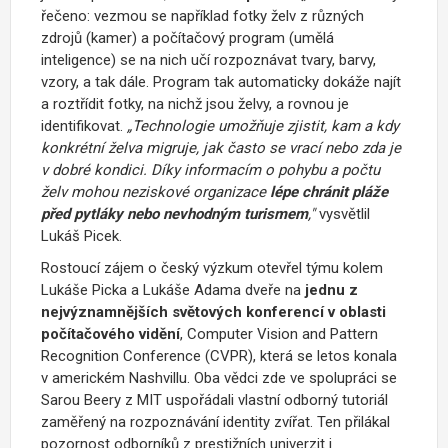
řečeno: vezmou se například fotky želv z různých
zdrojů (kamer) a počítačový program (umělá
inteligence) se na nich učí rozpoznávat tvary, barvy,
vzory, a tak dále. Program tak automaticky dokáže najít
a roztřídit fotky, na nichž jsou želvy, a rovnou je
identifikovat.
„Technologie umožňuje zjistit, kam a kdy
konkrétní želva migruje, jak často se vrací nebo zda je
v dobré kondici. Díky informacím o pohybu a počtu
želv mohou neziskové organizace
lépe chránit pláže
před pytláky nebo nevhodným turismem
,"
vysvětlil
Lukáš Picek.
Rostoucí zájem o český výzkum otevřel týmu kolem
Lukáše Picka a Lukáše Adama dveře na
jednu z
nejvýznamnějších světových konferencí v oblasti
počítačového vidění
, Computer Vision and Pattern
Recognition Conference (CVPR), která se letos konala
v americkém Nashvillu. Oba vědci zde ve spolupráci se
Sarou Beery z MIT uspořádali vlastní odborný tutoriál
zaměřený na rozpoznávání identity zvířat.
Ten přilákal
pozornost odborníků z prestižních univerzit i