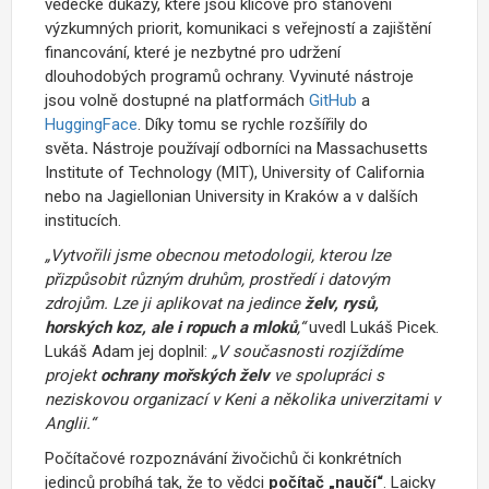
vědecké důkazy, které jsou klíčové pro stanovení
výzkumných priorit, komunikaci s veřejností a zajištění
financování, které je nezbytné pro udržení
dlouhodobých programů ochrany. Vyvinuté nástroje
jsou volně dostupné na platformách
GitHub
a
HuggingFace
. Díky tomu se rychle rozšířily do
světa
.
Nástroje používají odborníci na Massachusetts
Institute of Technology (MIT), University of California
nebo na Jagiellonian University in Kraków a v dalších
institucích.
„Vytvořili jsme obecnou metodologii, kterou lze
přizpůsobit různým druhům, prostředí i datovým
zdrojům. Lze ji aplikovat na jedince
želv, rysů,
horských koz, ale i ropuch a mloků
,“
uvedl Lukáš Picek.
Lukáš Adam jej doplnil:
„V současnosti rozjíždíme
projekt
ochrany mořských želv
ve spolupráci s
neziskovou organizací v Keni a několika univerzitami v
Anglii.“
Počítačové rozpoznávání živočichů či konkrétních
jedinců probíhá tak, že to vědci
počítač
„
naučí
“
. Laicky