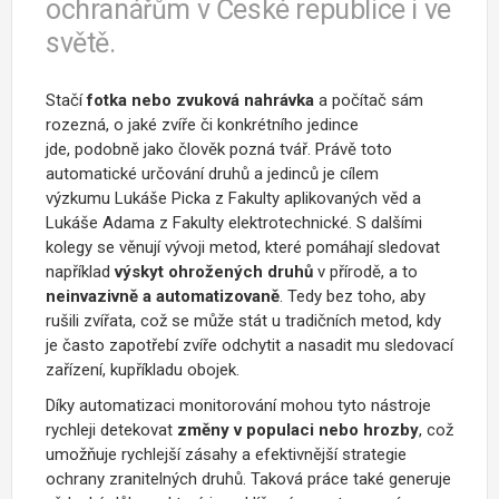
ochranářům v České republice i ve
světě.
Stačí
fotka nebo zvuková nahrávka
a počítač sám
rozezná, o jaké zvíře či konkrétního jedince
jde, podobně jako člověk pozná tvář. Právě toto
automatické určování druhů a jedinců je cílem
výzkumu
Lukáše Picka z Fakulty aplikovaných věd a
Lukáše Adama z Fakulty elektrotechnické. S dalšími
kolegy se věnují vývoji metod, které pomáhají sledovat
například
výskyt ohrožených druhů
v přírodě, a to
neinvazivně a automatizovaně
. Tedy bez toho, aby
rušili zvířata, což se může stát u tradičních metod, kdy
je často zapotřebí zvíře odchytit a nasadit mu sledovací
zařízení, kupříkladu obojek.
Díky automatizaci monitorování mohou tyto nástroje
rychleji detekovat
změny v populaci nebo hrozby
, což
umožňuje rychlejší zásahy a efektivnější strategie
ochrany zranitelných druhů. Taková práce také generuje