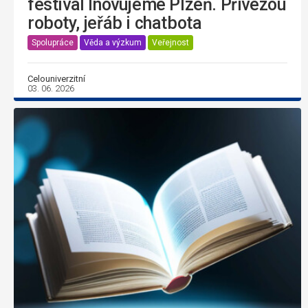
festival Inovujeme Plzeň. Přivezou
roboty, jeřáb i chatbota
Spolupráce
Věda a výzkum
Veřejnost
Celouniverzitní
03. 06. 2026