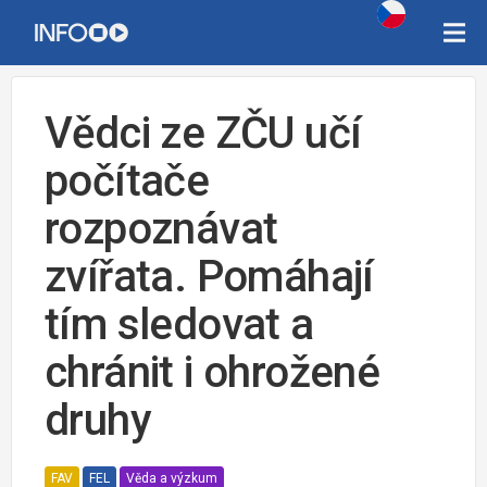
Vědci ze ZČU učí
počítače
rozpoznávat
zvířata. Pomáhají
tím sledovat a
chránit i ohrožené
druhy
FAV
FEL
Věda a výzkum