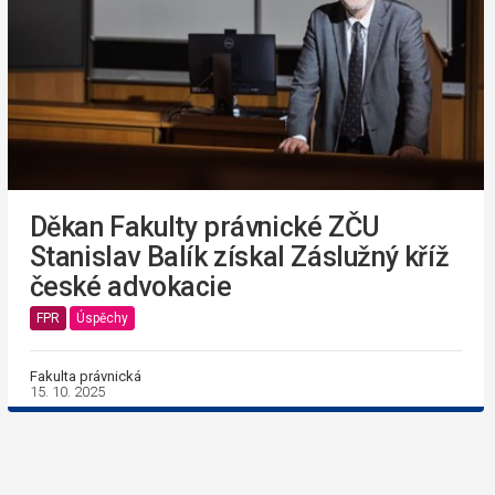
Děkan Fakulty právnické ZČU
Stanislav Balík získal Záslužný kříž
české advokacie
FPR
Úspěchy
Fakulta právnická
15. 10. 2025