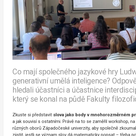
Co mají společného jazykové hry Ludwi
generativní umělá inteligence? Odpov
hledali účastníci a účastnice interdisc
který se konal na půdě Fakulty filozofi
Zkuste si představit
slova jako body v mnohorozměrném pr
a jak souvisí s ostatními. Právě na to se zaměřil workshop, na
různých oborů Západočeské univerzity, aby společně zkoumali,
zjistit, jestli se význam slov dá matematicky popsat – třeba po