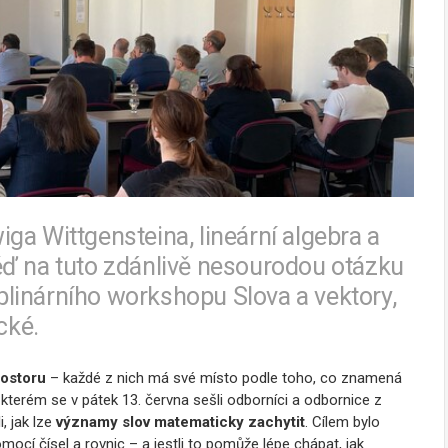
ga Wittgensteina, lineární algebra a
ěď na tuto zdánlivě nesourodou otázku
iplinárního workshopu Slova a vektory,
cké.
ostoru
– každé z nich má své místo podle toho, co znamená
 kterém se v pátek 13. června sešli odborníci a odbornice z
 jak lze
významy slov matematicky zachytit
. Cílem bylo
mocí čísel a rovnic – a jestli to pomůže lépe chápat, jak