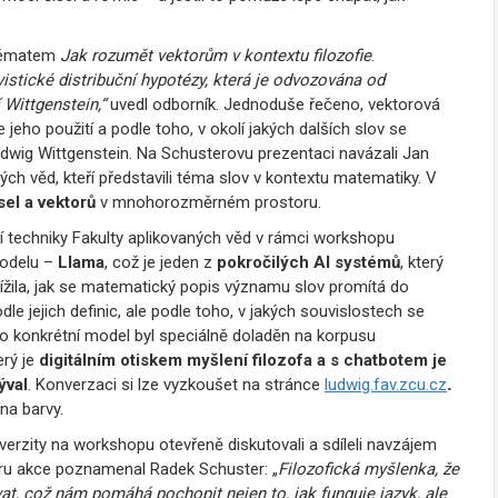
l tématem
Jak rozumět vektorům v kontextu filozofie
.
istické distribuční hypotézy, která je odvozována od
 Wittgenstein,“
uvedl odborník. Jednoduše řečeno, vektorová
ho použití a podle toho, v okolí jakých dalších slov se
 Ludwig Wittgenstein. Na Schusterovu prezentaci navázali Jan
ch věd, kteří představili téma slov v kontextu matematiky. V
el a vektorů
v mnohorozměrném prostoru.
ní techniky Fakulty aplikovaných věd v rámci workshopu
modelu –
Llama
, což je jeden z
pokročilých AI systémů
, který
lížila, jak se matematický popis významu slov promítá do
e jejich definic, ale podle toho, v jakých souvislostech se
nto konkrétní model byl speciálně doladěn na korpusu
rý je
digitálním otiskem myšlení filozofa a s chatbotem je
ýval
. Konverzaci si lze vyzkoušet na stránce
ludwig.fav.zcu.cz
.
na barvy.
rzity na workshopu otevřeně diskutovali a sdíleli navzájem
ěru akce poznamenal Radek Schuster: „
Filozofická myšlenka, že
t, což nám pomáhá pochopit nejen to, jak funguje jazyk, ale