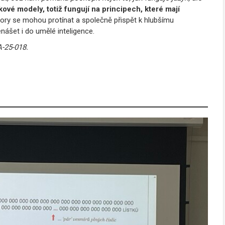
kové modely, totiž fungují na principech, které mají
bory se mohou protínat a společně přispět k hlubšímu
nášet i do umělé inteligence.
A-25-018.