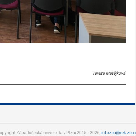
Tereza Matějková
opyright Západočeská univerzita v Plzni 2015 - 2026,
infozcu@rek.zcu.