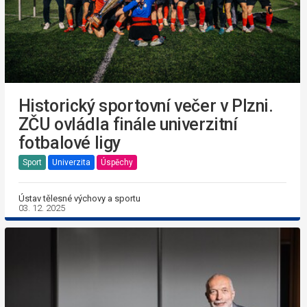
Historický sportovní večer v Plzni.
ZČU ovládla finále univerzitní
fotbalové ligy
Sport
Univerzita
Úspěchy
Ústav tělesné výchovy a sportu
03. 12. 2025