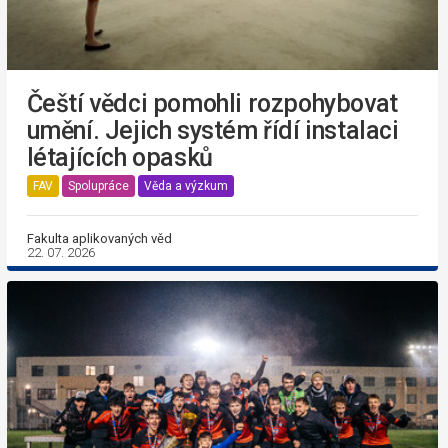
Čeští vědci pomohli rozpohybovat
umění. Jejich systém řídí instalaci
létajících opasků
FAV
Spolupráce
Věda a výzkum
Fakulta aplikovaných věd
22. 07. 2026