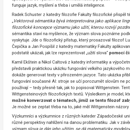
funguje jazyk, myšlení a třeba i umělá inteligence.
Radek Schuster z katedry filozofie Fakulty filozofické přispě
„Vektorová sémantika bývá interpretována jako aplikace lingv
filozofické koncepce významu jako užití, kterou rozvíjí pozdní
sémantika staví na myšlence, že význam slova poznáme podle je
vyskytuje. Jde o filozofický přístup, který prosazoval filozof
Čepička a Jan Pospíšil z katedry matematiky Fakulty aplikovaný
podstatě ukázali, jak lze reprezentovat „užití slova“
pomocí čís
Kamil Ekštein a Nikol Caltová z katedry informatiky a výpočet
představili praktickou ukázku fungování velkého jazykového 
dokáže generovat texty v přirozeném jazyce. Tato ukázka přib
fungování současné AI: stroje se učí porozumět slovům ne podl
používají – tedy přesně tak, jak to popisoval Wittgenstein. Te
Wittgensteinových filozofických textů. Výsledkem je model, kte
možné konverzovat o tématech, jimiž se tento filozof zab
Je možné se zeptat třeba na to, jaké měl Wittgenstein názory 
Výzkumníci a výzkumnice z různých kateder Západočeské unive
různé perspektivy nahlížení na danou problematiku. Jak v záv
význam slova je dán jeho užitím, se dá matematicky modelova