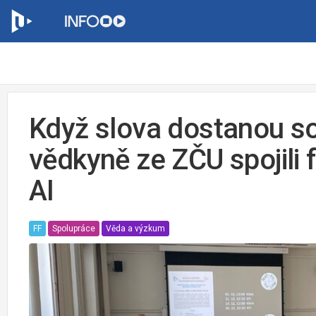
Když slova dostanou so
vědkyně ze ZČU spojili f
AI
FF
Spolupráce
Věda a výzkum