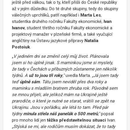
ještě před válkou, tak o ty, kteří přišli do České republiky
až v jejím důsledku. Do té druhé skupiny, tedy do skupiny
válečných uprchlíků, patří například i
Marta Les
,
studentka druhého ročníku Fakulty ekonomické,
Ivan
Ivanov
, student třetího ročníku Fakulty ekonomické a
projektový manažer v plzeňské firmě, a také vyučující
angličtiny na Ústavu jazykové přípravy
Natalia
Postoiuk
.
„V jediném dni se změnil celý můj život. Plánovala
jsem si ho úplně jinak. S maminkou jsme si myslely,
že tady v Čechách u příbuzných zůstaneme jen několik
týdnů. A
už to jsou tři roky
,"
uvedla Marta.
„Já jsem tady
teď
úplně sám
. Tátu jsem neviděl přes dva roky a
maminku s mladším bratrem zhruba rok. Původně sem
se mnou přijeli, ale jelikož mám na Ukrajině ještě
prarodiče, o které je nutné se starat, vrátili se zpět na
Ukrajinu. Jsou v pořádku, ale létá to tam. Před pár
týdny
minula střela náš panelák
o 500 metrů
,"
popsal
pro mnoho lidí jen
těžko představitelnou situaci
Ivan.
„Stýská se mi, ale rodičům musím dokázat, že to tady