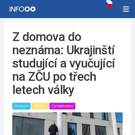
Z domova do
neznáma: Ukrajinští
studující a vyučující
na ZČU po třech
letech války
Studující
Ukrajina
Zaměstnanci