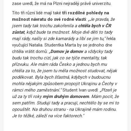
zase uvedl, že má na Plzni nejraději právě univerzitu.
Tito tři různí lidé mají také
tři rozdílné pohledy na
možnost návratu do své rodné vlasti
:
„Je pravda, že
jsem tady tak trochu zakořenila a
chtěla bych v ČR
zůstat
, když bude ta možnost. Moje dvě děti to tady
mají rády, našly si zde kamarády a líbí se jim tu,"
řekla
vyučující Natalia. Studentka Marta by se jednoho dne
chtěla vrátit domů:
„
Domov je domov
a vždycky tady
budu tak trochu cizí, jak co se týče mentality, tak
přízvuku. Ale mám ráda Česko a jednou bych mu
chtěla za to, že jsem tu měla možnost studovat, nějak
poděkovat. Byla bych šťastná, kdybych v budoucnu
mohla nějakým způsobem propojit Ukrajinu a Čechy v
rámci mého zaměstnání."
Student Ivan uvedl:
„Plzeň je
už za ty tři roky
mým druhým domovem
. Mám pocit, že
sem patřím. Studuji tady a pracuji, nechtělo by se mi to
opouštět. Na druhou stranu - na Ukrajině mám rodinu.
Je to těžké, záleží na více faktorech."