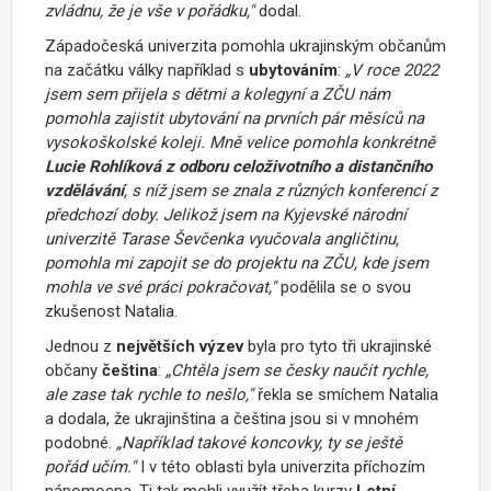
zvládnu, že je vše v pořádku,"
dodal.
Západočeská univerzita pomohla ukrajinským občanům
na začátku války například s
ubytováním
:
„V roce 2022
jsem sem přijela s dětmi a kolegyní a ZČU nám
pomohla zajistit ubytování na prvních pár měsíců na
vysokoškolské koleji.
Mně velice pomohla konkrétně
Lucie Rohlíková z odboru celoživotního a distančního
vzdělávání
, s níž jsem se znala z různých konferencí z
předchozí doby. Jelikož jsem
na Kyjevské národní
univerzitě Tarase Ševčenka
vyučovala angličtinu
,
pomohla mi zapojit se do projektu na ZČU, kde jsem
mohla ve své práci pokračovat,"
podělila se o svou
zkušenost Natalia.
Jednou z
největších výzev
byla pro tyto tři ukrajinské
občany
čeština
:
„Chtěla jsem se česky naučit rychle,
ale zase tak rychle to nešlo,"
řekla se smíchem Natalia
a dodala, že ukrajinština a čeština jsou si v mnohém
podobné.
„N
apříklad takové koncovky, ty se ještě
pořád učím."
I v této oblasti byla univerzita příchozím
nápomocna. Ti tak mohli využít třeba kurzy
Letní