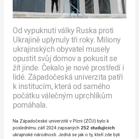
Od vypuknutí války Ruska proti
Ukrajině uplynuly tři roky. Miliony
ukrajinských obyvatel musely
opustit svůj domov a pokusit se
žít jinde. Čekalo je nové prostředí i
lidé. Západočeská univerzita patří
k institucím, která od samého
počátku válečným uprchlíkům
pomáhala.
Na Západočeské univerzitě v Plzni (ZČU) bylo k
poslednímu září 2024 zapsaných
252 studujících
ukrajinské národnosti. Jedná se jak o ty, kteří zde byli