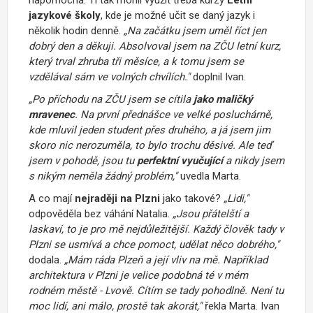
jazykové školy
, kde je možné učit se daný jazyk i
několik hodin denně.
„Na začátku jsem uměl říct jen
dobrý den a děkuji. Absolvoval jsem na ZČU letní kurz,
který trval zhruba tři měsíce, a k tomu jsem se
vzdělával sám ve volných chvílích."
doplnil Ivan.
„Po příchodu na ZČU jsem se cítila
jako maličký
mravenec
. Na první přednášce ve velké posluchárně,
kde mluvil jeden student přes druhého, a já jsem jim
skoro nic nerozuměla, to bylo trochu děsivé. Ale teď
jsem v pohodě, jsou tu
perfektní vyučující
a nikdy jsem
s nikým neměla žádný problém,"
uvedla Marta.
A co mají
nejraději na Plzni
jako takové?
„Lidi,"
odpověděla bez váhání Natalia.
„Jsou přátelští a
laskaví, to je pro mě nejdůležitější. Každý člověk tady v
Plzni se usmívá a chce pomoct, udělat něco dobrého,"
dodala.
„Mám ráda Plzeň a její vliv na mě. Například
architektura v Plzni je velice podobná té v mém
rodném městě - Lvově. Cítím se tady pohodlně. Není tu
moc lidí, ani málo, prostě tak akorát,"
řekla Marta. Ivan