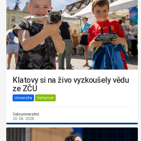
Klatovy si na živo vyzkoušely vědu
ze ZČU
Univerzita
Veřejnost
Celouniverzitní
20. 06. 2026