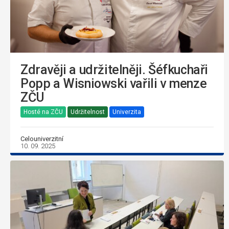
Zdravěji a udržitelněji. Šéfkuchaři
Popp a Wisniowski vařili v menze
ZČU
Hosté na ZČU
Udržitelnost
Univerzita
Celouniverzitní
10. 09. 2025