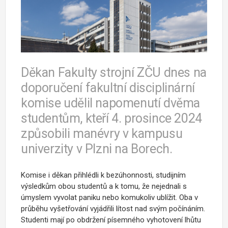
Děkan Fakulty strojní ZČU dnes na
doporučení fakultní disciplinární
komise udělil napomenutí dvěma
studentům, kteří 4. prosince 2024
způsobili manévry v kampusu
univerzity v Plzni na Borech.
Komise i děkan přihlédli k bezúhonnosti, studijním
výsledkům obou studentů a k tomu, že nejednali s
úmyslem vyvolat paniku nebo komukoliv ublížit. Oba v
průběhu vyšetřování vyjádřili lítost nad svým počínáním.
Studenti mají po obdržení písemného vyhotovení lhůtu