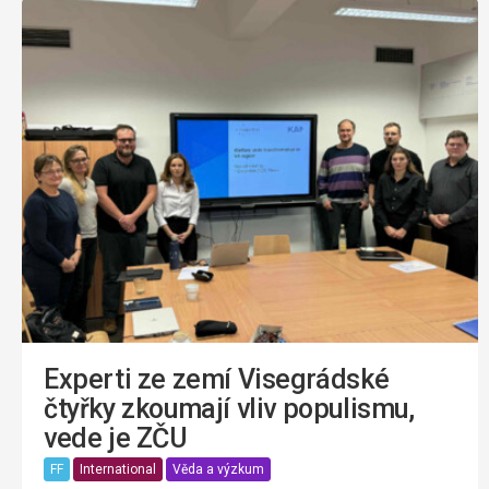
Experti ze zemí Visegrádské
čtyřky zkoumají vliv populismu,
vede je ZČU
FF
International
Věda a výzkum