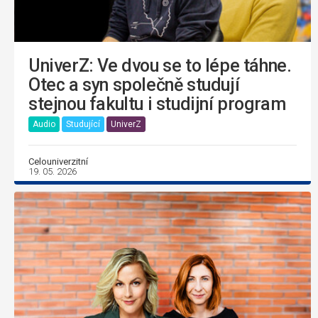
UniverZ: Ve dvou se to lépe táhne.
Otec a syn společně studují
stejnou fakultu i studijní program
Audio
Studující
UniverZ
Celouniverzitní
19. 05. 2026