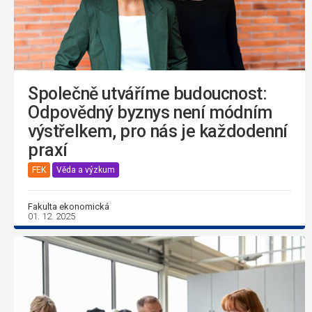
Společně utváříme budoucnost:
Odpovědný byznys není módním
výstřelkem, pro nás je každodenní
praxí
FEK
Věda a výzkum
Fakulta ekonomická
01. 12. 2025