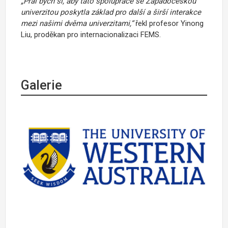
„Přál bych si, aby tato spolupráce se Západočeskou
univerzitou poskytla základ pro další a širší interakce
mezi našimi dvěma univerzitami,“
řekl profesor Yinong
Liu, proděkan pro internacionalizaci FEMS.
Galerie