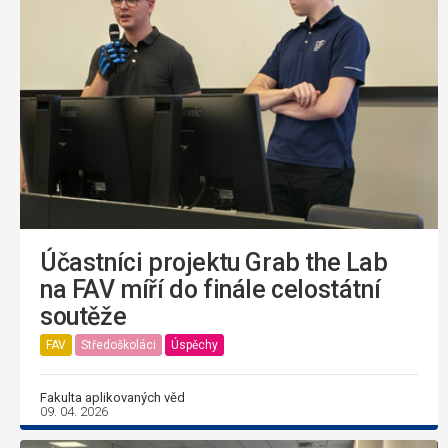
Účastníci projektu Grab the Lab
na FAV míří do finále celostátní
soutěže
FAV
Středoškoláci
Úspěchy
Fakulta aplikovaných věd
09. 04. 2026