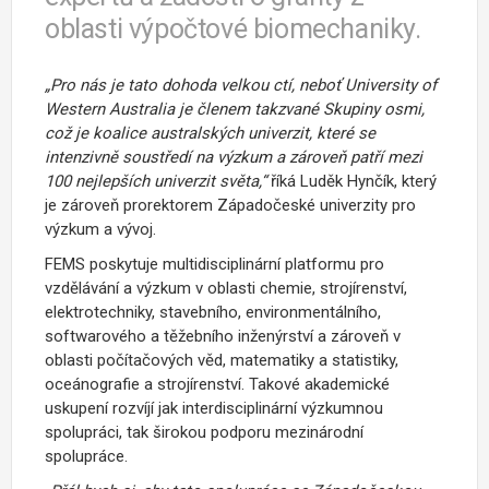
oblasti výpočtové biomechaniky.
„Pro nás je tato dohoda velkou ctí, neboť University of
Western Australia je členem takzvané Skupiny osmi,
což je koalice australských univerzit, které se
intenzivně soustředí na výzkum a zároveň patří mezi
100 nejlepších univerzit světa,“
říká Luděk Hynčík, který
je zároveň prorektorem Západočeské univerzity pro
výzkum a vývoj.
FEMS poskytuje multidisciplinární platformu pro
vzdělávání a výzkum v oblasti chemie, strojírenství,
elektrotechniky, stavebního, environmentálního,
softwarového a těžebního inženýrství a zároveň v
oblasti počítačových věd, matematiky a statistiky,
oceánografie a strojírenství. Takové akademické
uskupení rozvíjí jak interdisciplinární výzkumnou
spolupráci, tak širokou podporu mezinárodní
spolupráce.