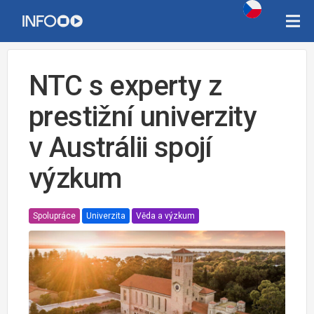
NTC s experty z
prestižní univerzity
v Austrálii spojí
výzkum
Spolupráce
Univerzita
Věda a výzkum