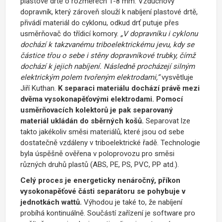
plastové drtě o rozměrech 1-8 mm. Vzduchový
dopravník, který zároveň slouží k nabíjení plastové drtě,
přivádí materiál do cyklonu, odkud drť putuje přes
usměrňovač do třídicí komory.
„V dopravníku i cyklonu
dochází k takzvanému triboelektrickému jevu, kdy se
částice třou o sebe i stěny dopravníkové trubky, čímž
dochází k jejich nabíjení. Následně procházejí silným
elektrickým polem tvořeným elektrodami,“
vysvětluje
Jiří Kuthan.
K separaci materiálu dochází právě mezi
dvěma vysokonapěťovými elektrodami. Pomocí
usměrňovacích kolektorů je pak separovaný
materiál ukládán do sběrných košů.
Separovat lze
takto jakékoliv směsi materiálů, které jsou od sebe
dostatečně vzdáleny v triboelektrické řadě. Technologie
byla úspěšně ověřena v poloprovozu pro směsi
různých druhů plastů (ABS, PE, PS, PVC, PP atd.).
Celý proces je energeticky nenáročný, příkon
vysokonapěťové části separátoru se pohybuje v
jednotkách wattů.
Výhodou je také to, že nabíjení
probíhá kontinuálně. Součástí zařízení je software pro