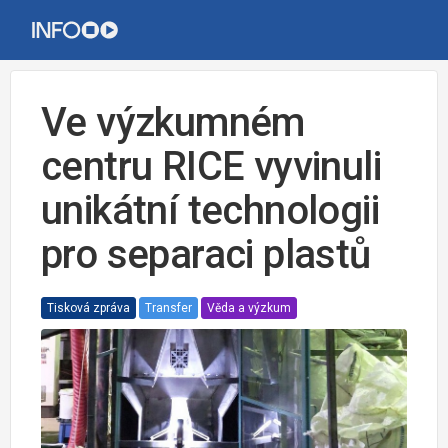
Ve výzkumném
centru RICE vyvinuli
unikátní technologii
pro separaci plastů
Tisková zpráva
Transfer
Věda a výzkum