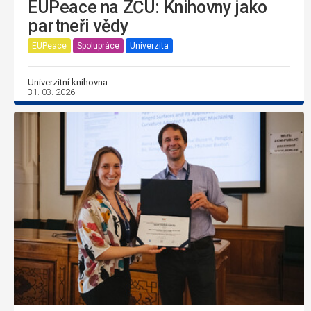
EUPeace na ZČU: Knihovny jako
partneři vědy
EUPeace
Spolupráce
Univerzita
Univerzitní knihovna
31. 03. 2026