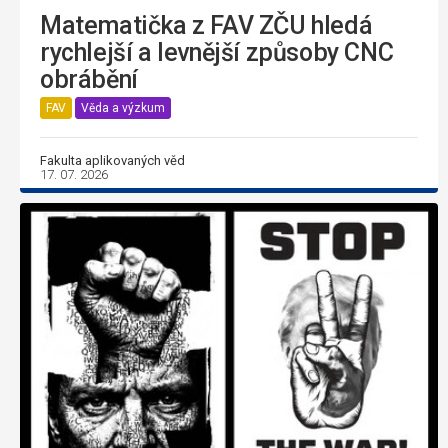
Matematička z FAV ZČU hledá
rychlejší a levnější způsoby CNC
obrábění
FAV
Věda a výzkum
Fakulta aplikovaných věd
17. 07. 2026