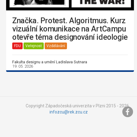
Značka. Protest. Algoritmus. Kurz
vizuální komunikace na ArtCampu
otevře téma designování ideologie
FDU
Veřejnost
Vzdělávání
Fakulta designu a umění Ladislava Sutnara
19. 05. 2026
Copyright Západočeská univerzita v Plzni 2015 - 2026,
infozcu@rek.zcu.cz