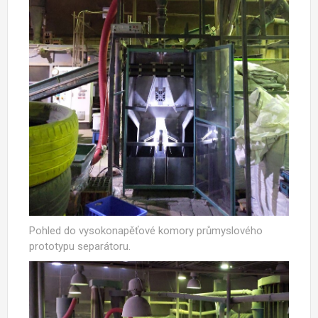
Pohled do vysokonapěťové komory průmyslového
prototypu separátoru.