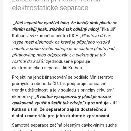
elektrostatické separace.
„Náš separátor využívá toho, že každý druh plastu se
třením nabíjí jinak, získává tak odlišný náboj,“
říká Jiří
Kuthan z výzkumného centra RICE.
„Plastová drť se
vsype mezi elektrody, na které je připojeno vysoké
napětí, a podle svého náboje jsou částice plastu buď
přitahovány, nebo odpuzovány, a elektrody je tak
roztřídí do košů,“
zjednodušeně popisuje
elektrostatickou separaci Jiří Kuthan.
Projekt, na jehož financování se podílelo Ministerstvo
průmyslu a obchodu ČR, tak podporuje současné
trendy udržitelnosti a je v souladu s principy cirkulární
ekonomiky.
„Kvalitně vyseparovaný plast je možné
opakovaně využít a šetřit tak zdroje,“
upozorňuje Jiří
Kuthan s tím, že separátor zajistí dostatečnou
čistotu materiálu pro jeho druhotné zpracování.
Samotná separace začíná přesným dávkováním suché