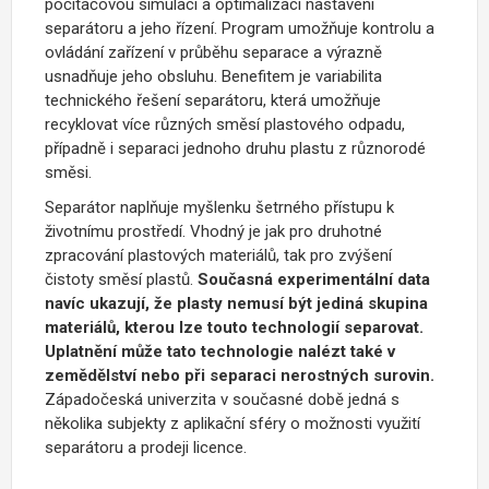
počítačovou simulaci a optimalizaci nastavení
separátoru a jeho řízení. Program umožňuje kontrolu a
ovládání zařízení v průběhu separace a výrazně
usnadňuje jeho obsluhu. Benefitem je variabilita
technického řešení separátoru, která umožňuje
recyklovat více různých směsí plastového odpadu,
případně i separaci jednoho druhu plastu z různorodé
směsi.
Separátor naplňuje myšlenku šetrného přístupu k
životnímu prostředí. Vhodný je jak pro druhotné
zpracování plastových materiálů, tak pro zvýšení
čistoty směsí plastů.
Současná experimentální data
navíc ukazují, že plasty nemusí být jediná skupina
materiálů, kterou lze touto technologií separovat.
Uplatnění může tato technologie nalézt také v
zemědělství nebo při separaci nerostných surovin.
Západočeská univerzita v současné době jedná s
několika subjekty z aplikační sféry o možnosti využití
separátoru a prodeji licence.