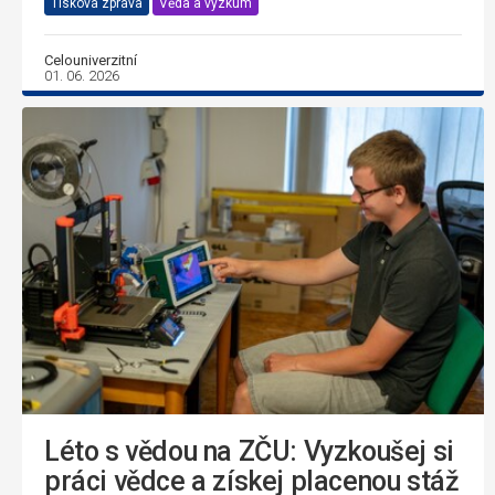
Tisková zpráva
Věda a výzkum
Celouniverzitní
01. 06. 2026
Léto s vědou na ZČU: Vyzkoušej si
práci vědce a získej placenou stáž