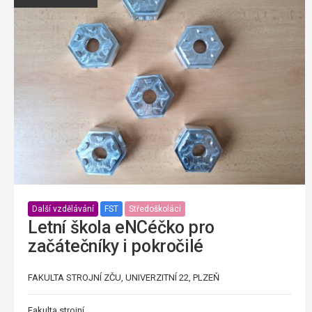
Další vzdělávání
FST
Středoškoláci
Letní škola eNCéčko pro
začátečníky i pokročilé
FAKULTA STROJNÍ ZČU, UNIVERZITNÍ 22, PLZEŇ
Fakulta strojní