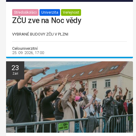
Středoškoláci
Univerzita
Veřejnost
ZČU zve na Noc vědy
VYBRANÉ BUDOVY ZČU V PLZNI
Celouniverzitní
25. 09. 2026, 17:00
23
Září