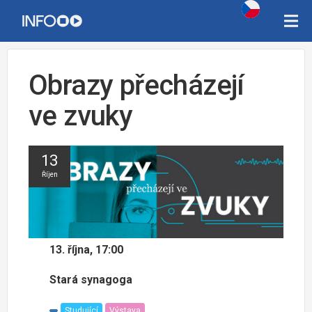
Obrazy přecházejí
ve zvuky
13
Říjen
13. října, 17:00
Stará synagoga
Studující
Výstava