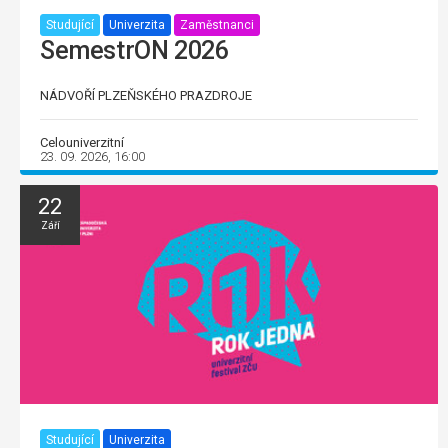
Studující
Univerzita
Zaměstnanci
SemestrON 2026
NÁDVOŘÍ PLZEŇSKÉHO PRAZDROJE
Celouniverzitní
23. 09. 2026, 16:00
22
Září
Studující
Univerzita