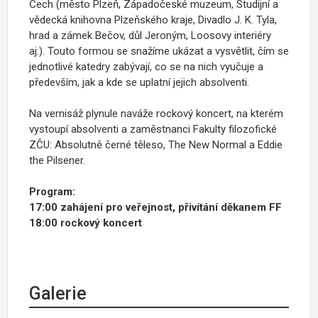
Čech (město Plzeň, Západočeské muzeum, Studijní a
vědecká knihovna Plzeňského kraje, Divadlo J. K. Tyla,
hrad a zámek Bečov, důl Jeroným, Loosovy interiéry
aj.). Touto formou se snažíme ukázat a vysvětlit, čím se
jednotlivé katedry zabývají, co se na nich vyučuje a
především, jak a kde se uplatní jejich absolventi.
Na vernisáž plynule naváže rockový koncert, na kterém
vystoupí absolventi a zaměstnanci Fakulty filozofické
ZČU: Absolutně černé těleso, The New Normal a Eddie
the Pilsener.
Program:
17:00 zahájení pro veřejnost, přivítání děkanem FF
18:00 rockový koncert
Galerie