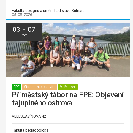
Fakulta designu a umění Ladislava Sutnara
05. 08. 2026
03 - 07
Srpen
FPE
Studentská aktivita
Veřejnost
Příměstský tábor na FPE: Objevení
tajuplného ostrova
VELESLAVÍNOVA 42
Fakulta pedagogická