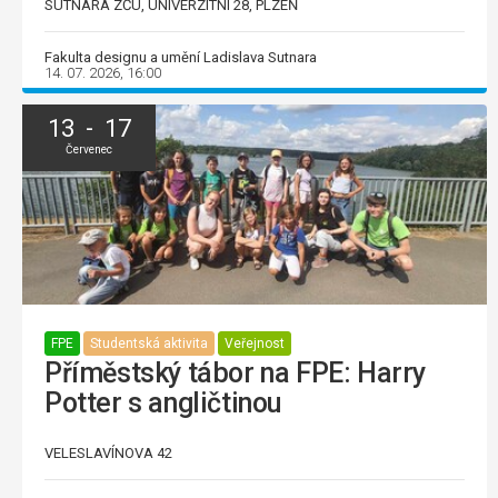
SUTNARA ZČU, UNIVERZITNÍ 28, PLZEŇ
Fakulta designu a umění Ladislava Sutnara
14. 07. 2026, 16:00
13 - 17
Červenec
FPE
Studentská aktivita
Veřejnost
Příměstský tábor na FPE: Harry
Potter s angličtinou
VELESLAVÍNOVA 42