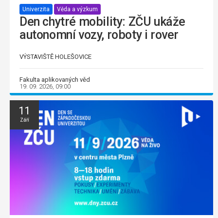
Univerzita
Věda a výzkum
Den chytré mobility: ZČU ukáže
autonomní vozy, roboty i rover
VÝSTAVIŠTĚ HOLEŠOVICE
Fakulta aplikovaných věd
19. 09. 2026, 09:00
11
Září