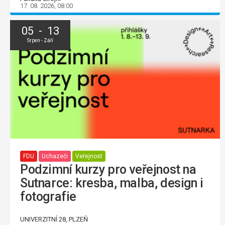
17. 08. 2026, 08:00
05 - 13
Srpen - Září
FDU
Uchazeči
Veřejnost
Podzimní kurzy pro veřejnost na
Sutnarce: kresba, malba, design i
fotografie
UNIVERZITNÍ 28, PLZEŇ