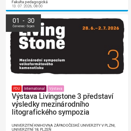
Fakulta pedagogická
13. 07. 2026, 08:00
01 - 30
Červenec - Srpen
FDU
International
Výstava
Výstava Livingstone 3 představí
výsledky mezinárodního
litografického sympozia
UNIVERZITNÍ KNIHOVNA ZÁPADOČESKÉ UNIVERZITY V PLZNI,
UNIVERZITNÍ 18, PLZEŇ