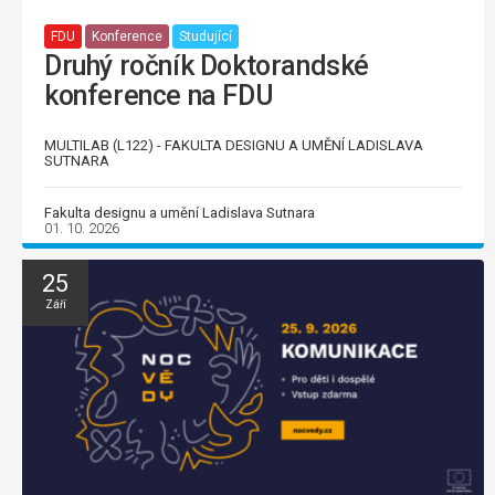
FDU
Konference
Studující
Druhý ročník Doktorandské
konference na FDU
MULTILAB (L122) - FAKULTA DESIGNU A UMĚNÍ LADISLAVA
SUTNARA
Fakulta designu a umění Ladislava Sutnara
01. 10. 2026
25
Září