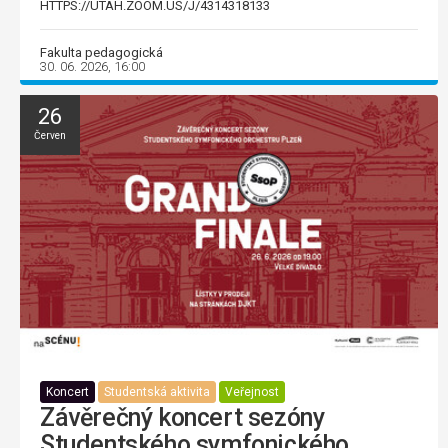
HTTPS://UTAH.ZOOM.US/J/4314318133
Fakulta pedagogická
30. 06. 2026, 16:00
26
Červen
Koncert
Studentská aktivita
Veřejnost
Závěrečný koncert sezóny
Studentského symfonického