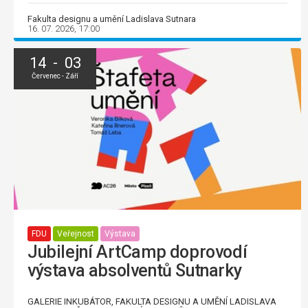
Fakulta designu a umění Ladislava Sutnara
16. 07. 2026, 17:00
14 - 03
Červenec - Září
FDU
Veřejnost
Výstava
Jubilejní ArtCamp doprovodí
výstava absolventů Sutnarky
GALERIE INKUBÁTOR, FAKULTA DESIGNU A UMĚNÍ LADISLAVA