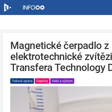
Magnetické čerpadlo z 
elektrotechnické zvítězi
Transfera Technology 
Tisková zpráva
Úspěchy
Věda a výzkum