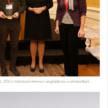
EL ZČU s ministryní Helenou Langšádlovou a předsedkyní