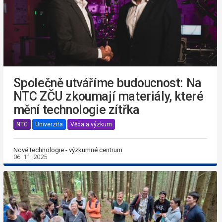
Společně utváříme budoucnost: Na
NTC ZČU zkoumají materiály, které
mění technologie zítřka
NTC
Univerzita
Věda a výzkum
Nové technologie - výzkumné centrum
06. 11. 2025