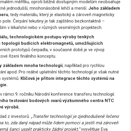
lmi malém měřítku, oproti běžně dostupným modelům neobsahuje
trukčně jednodušší, mnohonásobně lehčí a menší.
Jeho základem
meru
, tedy materiálu, který je elastický a zároveň magneticky
 pole. Čerpání tekutiny je tak zajištěno bezkontaktně –
ím v lékařství nebo v různých vesmírných projektech.
riálu, technologickém postupu výroby tenkých
 topologii budících elektromagnetů, umožňujících
rních prototypů čerpadla, v současné době je ve vývoji
ové řízení finálního konceptu.
my základem mnoha technologií
, například pro rychlou
ání apod. Pro reálné uplatnění těchto technologií je však nutné
ích systémů.
Klíčová je přitom integrace těchto systémů na
gie.
 rámci 9. ročníku Národní konference transferu technologií.
vního testování bodových svarů výzkumného centra NTC
vé výrobě.
lad z investorů.
„Transfer technologií je zjednodušeně řečeno
a to, zda daný nápad může lidem pomoci a jestli má zároveň
emá šanci uspět prakticky žádný projekt,“
vysvětluje Eva