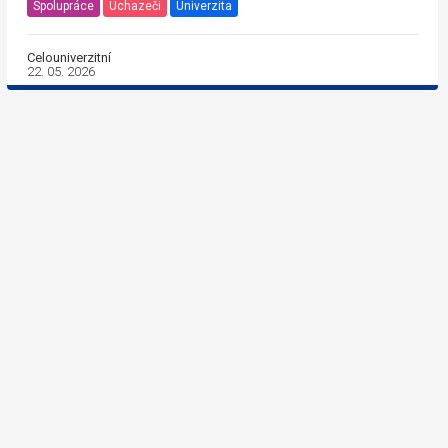
Spolupráce
Uchazeči
Univerzita
Celouniverzitní
22. 05. 2026