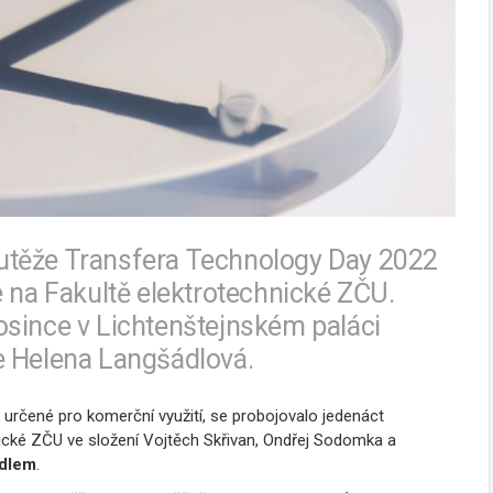
utěže Transfera Technology Day 2022
é na Fakultě elektrotechnické ZČU.
osince v Lichtenštejnském paláci
e Helena Langšádlová.
 určené pro komerční využití, se probojovalo jedenáct
nické ZČU ve složení Vojtěch Skřivan, Ondřej Sodomka a
adlem
.