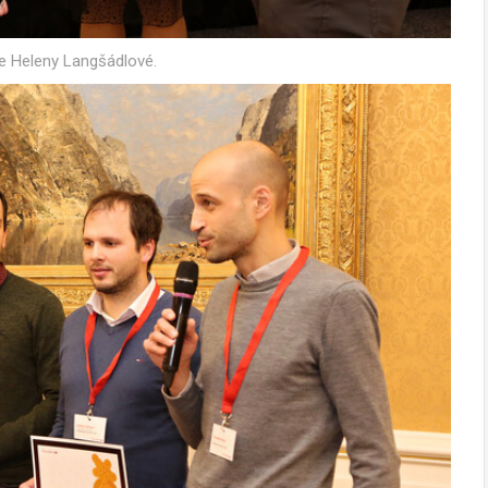
e Heleny Langšádlové.