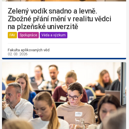
Zelený vodík snadno a levně.
Zbožné přání mění v realitu vědci
na plzeňské univerzitě
FAV
Spolupráce
Věda a výzkum
Fakulta aplikovaných věd
02. 03. 2026