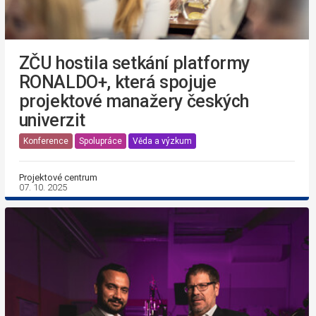
ZČU hostila setkání platformy
RONALDO+, která spojuje
projektové manažery českých
univerzit
Konference
Spolupráce
Věda a výzkum
Projektové centrum
07. 10. 2025