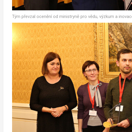
Tým převzal ocenění od ministryně pro vědu, výzkum a inovac