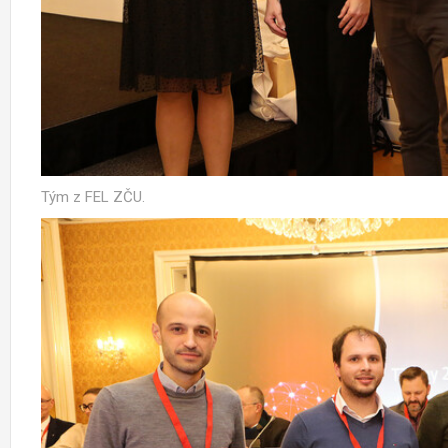
Tým z FEL ZČU.