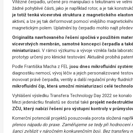
Vítězné čerpadlo, určené pro manipulaci s tekutinami ve ve
žádné pohyblivé části, jako je například rotor, a je tak kons
je totiž tenká vícevrstvá struktura z magnetického elasto
aktivní, a lze jej tak deformovat pomocí vnějšího magnetického
magnetickým polem. Uplatnění by čerpadlo mohlo najít předevš
Originalita navrhovaného řešení spočívá v použitém mate
vícevrstvých membrán, samotné koncepci čerpadla a také
miniaturizaci.
V rámci výzkumu a vývoje vznikla řada laborato
prototyp určený pro klinické testování. Aktuálně probíhá patent
Podle Františka Macha z FEL
jsou dnes
mikrofluidní systé
diagnostiku nemocí, vývoj léčiv a jejich personalizované testov
inovovat právě čerpadla, ventily a další regulační prvky fluidn
mikrofluidní čip, která umožní miniaturizaci celé technolo
Vyhlášení výsledku Transfera Technology Day 2022 se konalo v
Mezi jedenáctku finalistů se dostal také
projekt nedestrukti
ZČU, který nabízí řešení pro výstupní kontroly v průmyslo
Komerční potenciál projektů posuzovala porota složená napřík
přenos nápadu do praxe. Zaměřujeme se tedy při hodnocení n
šanci zvítězit v náročném konkurenčním boji. Bez transferu n