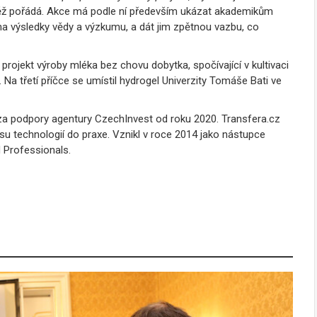
těž pořádá. Akce má podle ní především ukázat akademikům
 na výsledky vědy a výzkumu, a dát jim zpětnou vazbu, co
rojekt výroby mléka bez chovu dobytka, spočívající v kultivaci
 Na třetí příčce se umístil hydrogel Univerzity Tomáše Bati ve
za podpory agentury CzechInvest od roku 2020. Transfera.cz
u technologií do praxe. Vznikl v roce 2014 jako nástupce
 Professionals.