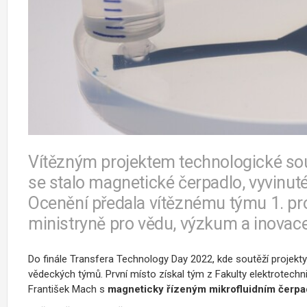
Vítězným projektem technologické so
se stalo magnetické čerpadlo, vyvinut
Ocenění předala vítěznému týmu 1. pr
ministryně pro vědu, výzkum a inovac
Do finále Transfera Technology Day 2022, kde soutěží projekty
vědeckých týmů. První místo získal tým z Fakulty elektrotech
František Mach s
magneticky řízeným mikrofluidním čerp