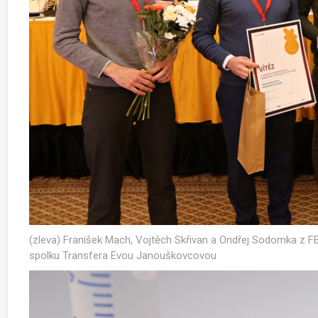
(zleva) Franišek Mach, Vojtěch Skřivan a Ondřej Sodomka z F
spolku Transfera Evou Janouškovcovou