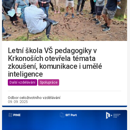
Letní škola VŠ pedagogiky v
Krkonoších otevřela témata
zkoušení, komunikace i umělé
inteligence
Další vzdělávání
Spolupráce
Odbor celoživotního vzdělávání
09. 09. 2025