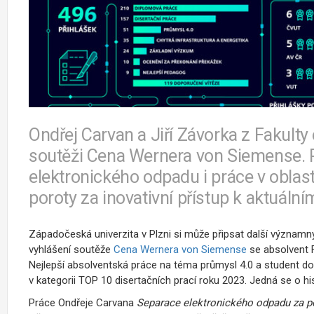
Ondřej Carvan a Jiří Závorka z Fakulty
soutěži Cena Wernera von Siemense. 
elektronického odpadu i práce v oblast
poroty za inovativní přístup k aktuál
Západočeská univerzita v Plzni si může připsat další význam
vyhlášení soutěže
Cena Wernera von Siemense
se absolvent F
Nejlepší absolventská práce na téma průmysl 4.0 a student dok
v kategorii TOP 10 disertačních prací roku 2023. Jedná se o his
Práce Ondřeje Carvana
Separace elektronického odpadu za po