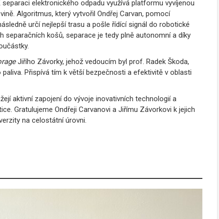
 K separaci elektronického odpadu využívá platformu vyvíjenou
ně. Algoritmus, který vytvořil Ondřej Carvan, pomocí
sledně určí nejlepší trasu a pošle řídící signál do robotické
h separačních košů, separace je tedy plně autonomní a díky
oučástky.
orage
Jiřího Závorky, jehož vedoucím byl prof. Radek Škoda,
aliva. Přispívá tím k větší bezpečnosti a efektivitě v oblasti
í aktivní zapojení do vývoje inovativních technologií a
ice. Gratulujeme Ondřeji Carvanovi a Jiřímu Závorkovi k jejich
erzity na celostátní úrovni.