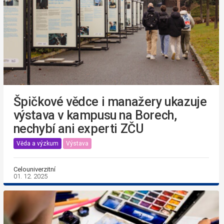
Špičkové vědce i manažery ukazuje
výstava v kampusu na Borech,
nechybí ani experti ZČU
Věda a výzkum
Výstava
Celouniverzitní
01. 12. 2025