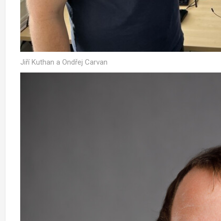
Jiří Kuthan a Ondřej Carvan