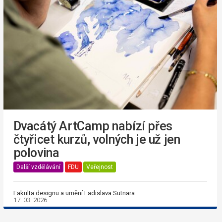
Dvacátý ArtCamp nabízí přes
čtyřicet kurzů, volných je už jen
polovina
Další vzdělávání
FDU
Veřejnost
Fakulta designu a umění Ladislava Sutnara
17. 03. 2026