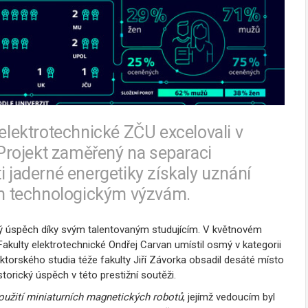
 elektrotechnické ZČU excelovali v
Projekt zaměřený na separaci
i jaderné energetiky získaly uznání
ním technologickým výzvám.
ný úspěch díky svým talentovaným studujícím. V květnovém
akulty elektrotechnické Ondřej Carvan umístil osmý v kategorii
torského studia téže fakulty Jiří Závorka obsadil desáté místo
torický úspěch v této prestižní soutěži.
užití miniaturních magnetických robotů
, jejímž vedoucím byl