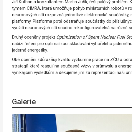
Jiří Kuthan a konzultantem Martin Juřík, řeší palčivý problém.
týmem CIMRA, která umožňuje pohyb miniaturních robotů v rovi
neuronových sítí rozpozná jednotlivé elektronické součástky, ná
platformy. Platforma poté odstraňuje součástky do příslušnýc
využití neuronových sítí snadno rekonfigurovatelná na různé s
Druhý oceněný projekt
Optimization of Spent Nuclear Fuel St
nabízí řešení pro optimalizaci skladování vyhořelého jaderného p
jaderné energetiky.
Obě ocenění zdůrazňují kvalitu výzkumné práce na ZČU a odrážej
strategií, které reagují na současné výzvy v průmyslu a energet
vynikajícím výsledkům a děkujeme jim za reprezentaci naší univ
Galerie