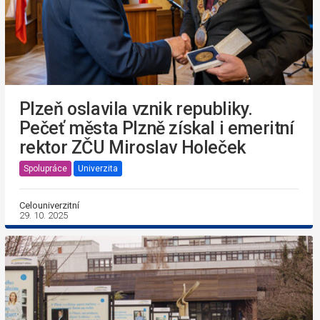
Plzeň oslavila vznik republiky.
Pečeť města Plzně získal i emeritní
rektor ZČU Miroslav Holeček
Spolupráce
Univerzita
Celouniverzitní
29. 10. 2025