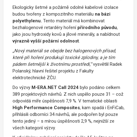
Ekologicky šetrné a požárně odolné kabelové izolace
budou tvořeny z kompozitního materiálu
na bázi
polyethylenu.
Tento materiál má kombinovat
bezhalogenové retardéry hoření
přírodního původu
,
jako jsou hydroxidy kovů a jílové minerály, a nabídnout
výrazně vyšší požární odolnost
.
„Nový materiál se obejde bez halogenových přísad,
které při hoření produkují toxické zplodiny, a je tím
pádem šetrnější k životnímu prostředí,“
vysvětlil Radek
Polanský, hlavní řešitel projektu z Fakulty
elektrotechnické ZČU.
Do výzvy
M-ERA.NET Call 2024
bylo podáno celkem
389 projektových návrhů. Z nich uspělo pouze 31 – což
odpovídá míře úspěšnosti 7,9 %. V tematické oblasti
High Performance Composites
, kam spadá i EnFiCab,
přihlásili odborníci 34 návrhů, ale podpořen byl pouze
tento jediný – s mírou úspěšnosti 2,9 %, nejnižší ze
všech kategorií výzvy.