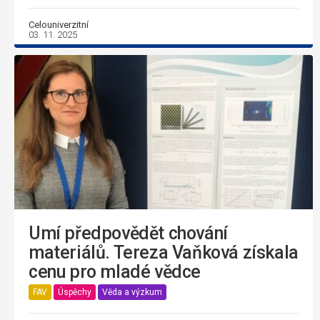
Celouniverzitní
03. 11. 2025
Umí předpovědět chování
materiálů. Tereza Vaňková získala
cenu pro mladé vědce
FAV
Úspěchy
Věda a výzkum