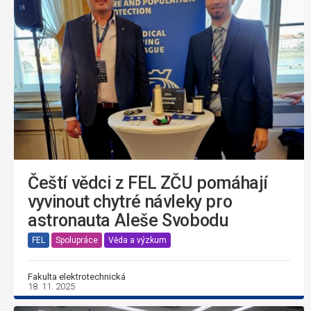
Čeští vědci z FEL ZČU pomáhají
vyvinout chytré návleky pro
astronauta Aleše Svobodu
FEL
Spolupráce
Věda a výzkum
Fakulta elektrotechnická
18. 11. 2025