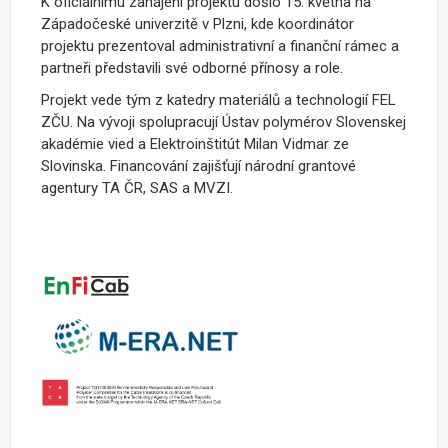
K oficiálnímu zahájení projektu došlo 15. května na
Západočeské univerzitě v Plzni, kde koordinátor
projektu prezentoval administrativní a finanční rámec a
partneři představili své odborné přínosy a role.
Projekt vede tým z katedry materiálů a technologií FEL
ZČU. Na vývoji spolupracují Ústav polymérov Slovenskej
akadémie vied a Elektroinštitút Milan Vidmar ze
Slovinska. Financování zajišťují národní grantové
agentury TA ČR, SAS a MVZI.